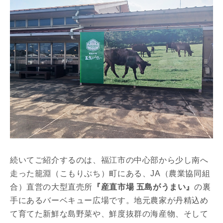
続いてご紹介するのは、福江市の中心部から少し南へ
走った籠淵（こもりぶち）町にある、JA（農業協同組
合）直営の大型直売所
『産直市場 五島がうまい』
の裏
手にあるバーベキュー広場です。地元農家が丹精込め
て育てた新鮮な島野菜や、鮮度抜群の海産物、そして