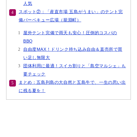
人気
スポット②：「産直市場 五島がうまい」のテント完
備バーベキュー広場（籠淵町）
屋外テント完備で雨天も安心！圧倒的コスパの
BBQ
自由度MAX！ドリンク持ち込み自由＆直売所で買
い足し無限大
団体利用に最適！スイカ割りと「島空マルシェ」も
要チェック
まとめ：五島列島の大自然と五島牛で、一生の思い出
に残る夏を！