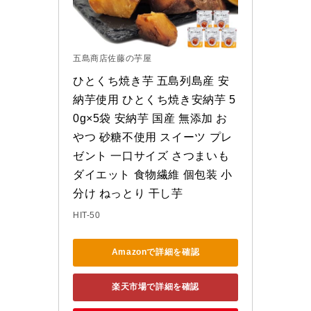
五島商店佐藤の芋屋
ひとくち焼き芋 五島列島産 安
納芋使用 ひとくち焼き安納芋 5
0g×5袋 安納芋 国産 無添加 お
やつ 砂糖不使用 スイーツ プレ
ゼント 一口サイズ さつまいも 
ダイエット 食物繊維 個包装 小
分け ねっとり 干し芋
HIT-50
Amazonで詳細を確認
楽天市場で詳細を確認