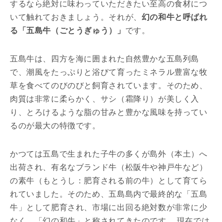
するなら絶対に味わっていただきたい至高の食材につ
いて触れておきましょう。それが、
幻の和牛と呼ばれ
る「五島牛（ごとうぎゅう）」
です。
五島牛は、四方を海に囲まれた自然豊かな五島列島
で、潮風をたっぷりと浴びて育ったミネラル豊富な牧
草を食べてのびのびと飼育されています。そのため、
肉質は非常に柔らかく、サシ（霜降り）が美しく入
り、とろけるような脂の甘みと豊かな風味を持ってい
るのが最大の特徴です。
かつては五島で生まれた子牛の多くが島外（本土）へ
出荷され、有名なブランド牛（松阪牛や神戸牛など）
の素牛（もとうし：肥育される前の牛）として育てら
れていました。そのため、五島島内で最終的な「五島
牛」として肥育され、市場に出回る絶対数が非常に少
なく、「幻の和牛」と称されてきたのです。 現在では