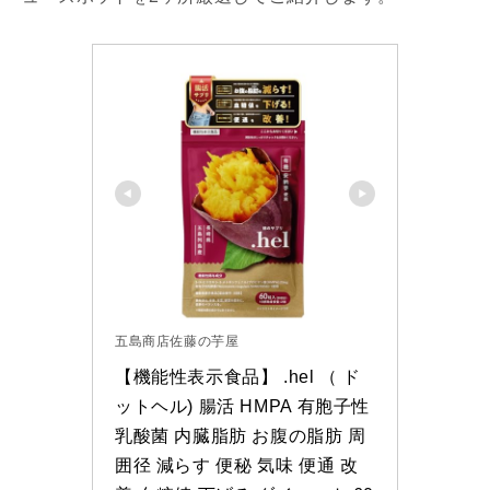
五島商店佐藤の芋屋
【機能性表示食品】 .hel （ ド
ットヘル) 腸活 HMPA 有胞子性
乳酸菌 内臓脂肪 お腹の脂肪 周
囲径 減らす 便秘 気味 便通 改