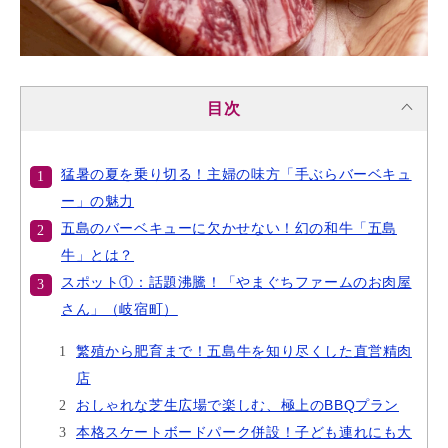
目次
猛暑の夏を乗り切る！主婦の味方「手ぶらバーベキュ
ー」の魅力
五島のバーベキューに欠かせない！幻の和牛「五島
牛」とは？
スポット①：話題沸騰！「やまぐちファームのお肉屋
さん」（岐宿町）
繁殖から肥育まで！五島牛を知り尽くした直営精肉
店
おしゃれな芝生広場で楽しむ、極上のBBQプラン
本格スケートボードパーク併設！子ども連れにも大