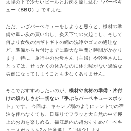
太陽の下で冷たいビールとお肉を流し込む
「バーベキ
ュー（BBQ）」
ですよね。
ただ、いざバーベキューをしようと思うと、機材の準
備や重い炭の買い出し、炎天下での火起こし、そして
何より食後の油ギトギトの網の洗浄やゴミの処理な
ど、準備から片付けまでに膨大な手間と時間がかかり
ます。特に、旅行中のお母さん（主婦）や幹事さんに
とっては、せっかくの休みなのに休む暇がない過酷な
労働になってしまうことも少なくありません。
そこでおすすめしたいのが、
機材や食材の準備・片付
けの煩わしさが一切ない「手ぶらバーベキュースポッ
ト」
です。 今回は、キャンプ場のようにテントでの宿
泊を伴わなくても、日帰りでフラッと大自然の中で極
上のお肉を楽しめる、福江島内の超おすすめバーベキ
ュースポットを2ヶ所厳選してご紹介します。