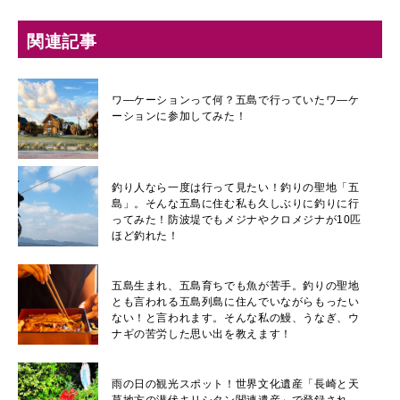
関連記事
ワ―ケーションって何？五島で行っていたワ―ケ
ーションに参加してみた！
釣り人なら一度は行って見たい！釣りの聖地「五
島」。そんな五島に住む私も久しぶりに釣りに行
ってみた！防波堤でもメジナやクロメジナが10匹
ほど釣れた！
五島生まれ、五島育ちでも魚が苦手。釣りの聖地
とも言われる五島列島に住んでいながらもったい
ない！と言われます。そんな私の鰻、うなぎ、ウ
ナギの苦労した思い出を教えます！
雨の日の観光スポット！世界文化遺産「長崎と天
草地方の潜伏キリシタン関連遺産」で登録され、