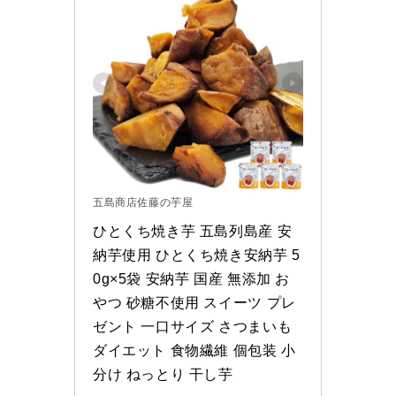
五島商店佐藤の芋屋
ひとくち焼き芋 五島列島産 安
納芋使用 ひとくち焼き安納芋 5
0g×5袋 安納芋 国産 無添加 お
やつ 砂糖不使用 スイーツ プレ
ゼント 一口サイズ さつまいも 
ダイエット 食物繊維 個包装 小
分け ねっとり 干し芋