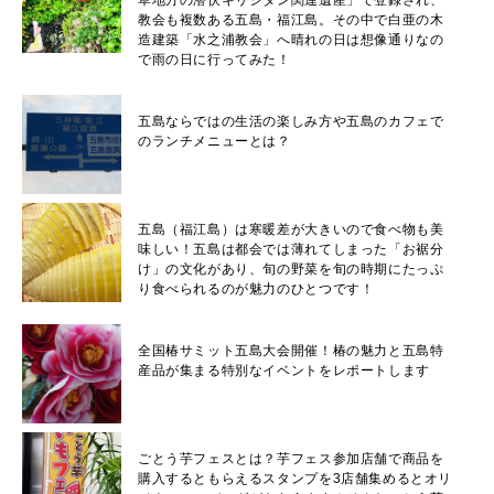
教会も複数ある五島・福江島。その中で白亜の木
造建築「水之浦教会」へ晴れの日は想像通りなの
で雨の日に行ってみた！
五島ならではの生活の楽しみ方や五島のカフェで
のランチメニューとは？
五島（福江島）は寒暖差が大きいので食べ物も美
味しい！五島は都会では薄れてしまった「お裾分
け」の文化があり、旬の野菜を旬の時期にたっぷ
り食べられるのが魅力のひとつです！
全国椿サミット五島大会開催！椿の魅力と五島特
産品が集まる特別なイベントをレポートします
ごとう芋フェスとは？芋フェス参加店舗で商品を
購入するともらえるスタンプを3店舗集めるとオリ