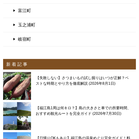
富江町
玉之浦町
岐宿町
新 着 記 事
【失敗しない】さつまいもの試し掘りはいつが正解？ベ
ストな時期とやり方を徹底解説
2026年8月1日
【福江島1周は何キロ？】島の大きさと車での所要時間、
おすすめ観光ルートを完全ガイド
2026年7月30日
【日帰りOKもあり】福江島の温泉めぐり完全ガイド！料