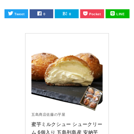
Tweet
0
0
Pocket
LINE
五島商店佐藤の芋屋
蜜芋ミルクシュー シュークリー
ム 6個入り 五島列島産 安納芋