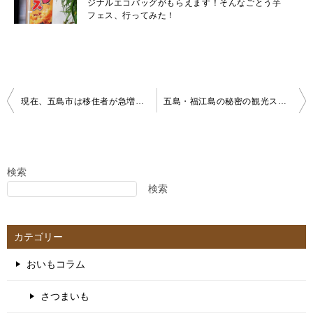
ジナルエコバッグがもらえます！そんなごとう芋
フェス、行ってみた！
投
現在、五島市は移住者が急増しています。そもそも長崎県五島市の人口は？長崎県五島市の年齢人口は？五島市に移住者が増えている理由とは？移住はデメリットばかりじゃない！メリットも多数
五島・福江島の秘密の観光スポットとは？五島に住む人だけが知っている！福江島でホタル観賞が出来る公園他。蛍で癒される至福のとき。五島の自然の豊かさに触れてみませんか？
稿
ナ
ビ
ゲ
検索
検索
ー
シ
ョ
カテゴリー
ン
おいもコラム
さつまいも