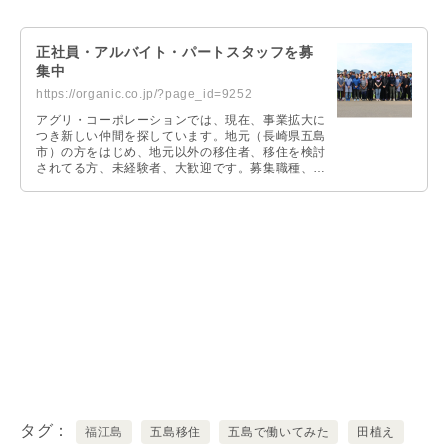
き出してスピンアウトしたのが、「福江島ランチー
ズ」なのです。
正社員・アルバイト・パートスタッフを募
集中
https://organic.co.jp/?page_id=9252
アグリ・コーポレーションでは、現在、事業拡大に
つき新しい仲間を探しています。地元（長崎県五島
市）の方をはじめ、地元以外の移住者、移住を検討
されてる方、未経験者、大歓迎です。募集職種、ご
応募時の問い合わせFAQ等、詳しくは専用ページに
て掲載しています。お問い合わせや質問等ございま
したらお気軽にご連絡ください。
タグ
福江島
五島移住
五島で働いてみた
田植え