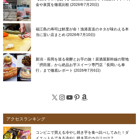
金や泉質を徹底比較
2026年7月20日
福江島の寿司は鮮度が命！漁港直送のネタが味わえる本
当に旨い店まとめ
2026年7月10日
新潟・長岡を巡る発酵とお芋の旅！居酒屋新幹線の聖地
「摂田屋」から絶品お芋スイーツ専門店「長岡いも奉
行」まで徹底レポート
2026年7月6日
X
Instagram
YouTube
Pinterest
Amazon
アクセスランキング
コンビニで買える冷やし焼き芋を食べ比べしてみた！ダ
イエットもできる冷やし焼き芋のカロリーは？