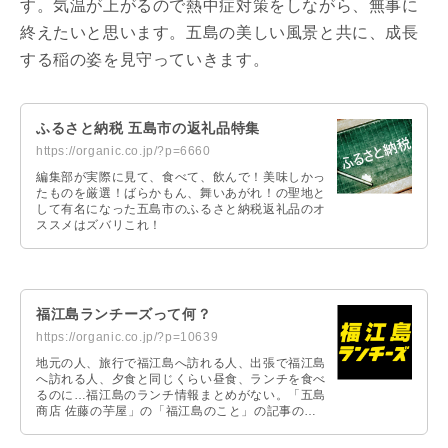
す。気温が上がるので熱中症対策をしながら、無事に
終えたいと思います。五島の美しい風景と共に、成長
する稲の姿を見守っていきます。
ふるさと納税 五島市の返礼品特集
https://organic.co.jp/?p=6660
編集部が実際に見て、食べて、飲んで！美味しかっ
たものを厳選！ばらかもん、舞いあがれ！の聖地と
して有名になった五島市のふるさと納税返礼品のオ
ススメはズバリこれ！
福江島ランチーズって何？
https://organic.co.jp/?p=10639
地元の人、旅行で福江島へ訪れる人、出張で福江島
へ訪れる人、夕食と同じくらい昼食、ランチを食べ
るのに…福江島のランチ情報まとめがない。「五島
商店 佐藤の芋屋」の「福江島のこと」の記事の中
にも多数のランチ、ディナー情報の記事がありま
す。この「福江島のこと」の「ランチ情報」だけ抜