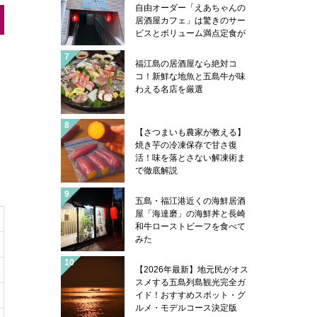
自由オーダー「えあちゃんの
居酒屋カフェ」は驚きのサー
ビスとボリューム満点定食が
凄い
福江島の居酒屋なら絶対コ
コ！新鮮な地魚と五島牛が味
わえる名店を厳選
【さつまいも農家が教える】
焼き芋の冷凍保存で甘さ復
活！味を落とさない解凍術ま
で徹底解説
五島・福江港近くの海鮮居酒
屋「海達磨」の海鮮丼と長崎
和牛ローストビーフを食べて
みた
【2026年最新】地元民がオス
スメする五島列島観光完全ガ
イド！おすすめスポット・グ
ルメ・モデルコース決定版