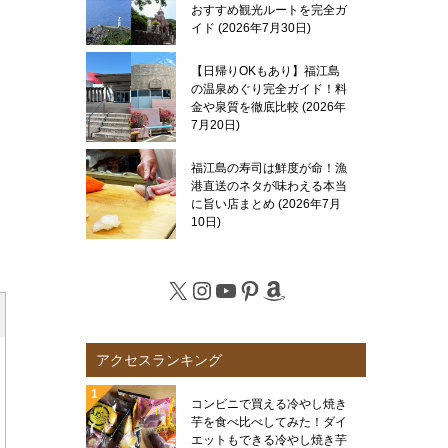
おすすめ観光ルートを完全ガ
イド
2026年7月30日
【日帰りOKもあり】福江島
の温泉めぐり完全ガイド！料
金や泉質を徹底比較
2026年
7月20日
福江島の寿司は鮮度が命！漁
港直送のネタが味わえる本当
に旨い店まとめ
2026年7月
10日
X
Instagram
YouTube
Pinterest
Amazon
アクセスランキング
コンビニで買える冷やし焼き
芋を食べ比べしてみた！ダイ
エットもできる冷やし焼き芋