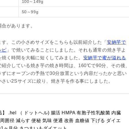
100～149g
50～99g
場合があります。
ます。この小さめサイズをこちらも以前紹介した「
安納芋で
シピ
」で焼いてみることにしました。それも通常の焼き芋よ
を焼く時間を大幅に短くしてみました。
安納芋で蜜が溢れる
で紹介している焼き芋の焼き時間は、160℃で90分、その後
さずにオーブンの予熱で30分放置という内容だったかと思い
小さい2Sサイズに絞り、焼き芋を作る事にしました。
 .hel （ ドットヘル) 腸活 HMPA 有胞子性乳酸菌 内臓
周囲径 減らす 便秘 気味 便通 改善 血糖値 下げる ダイエ
 約1ヶ月分 さつまいもダイエット