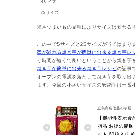
Sサイズ
2Sサイズ
※さつまいもの品種によりサイズは変わる
この中でSサイズと2Sサイズが当てはまり
蜜が溢れる焼き芋が簡単に出来る焼き芋レ
り時間が短くで良いということから焼き芋
焼き芋が簡単に出来る焼き芋レシピ
の記事
オーブンの電源を落として焼き芋を取り出
ます。今回の小さいサイズの安納芋は一番
五島商店佐藤の芋屋
【機能性表示食品】
脂肪 お腹の脂肪 
ット 60粒入り