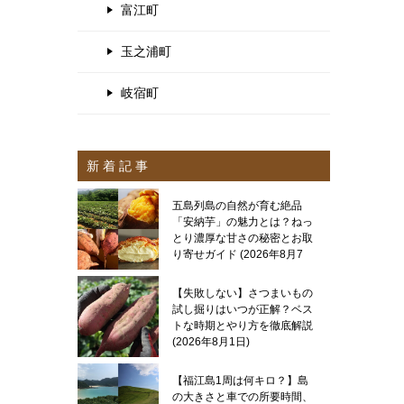
富江町
玉之浦町
岐宿町
新 着 記 事
五島列島の自然が育む絶品
「安納芋」の魅力とは？ねっ
とり濃厚な甘さの秘密とお取
り寄せガイド
2026年8月7
日
【失敗しない】さつまいもの
試し掘りはいつが正解？ベス
トな時期とやり方を徹底解説
2026年8月1日
【福江島1周は何キロ？】島
の大きさと車での所要時間、