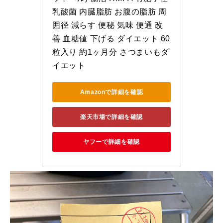
乳酸菌 内臓脂肪 お腹の脂肪 周
囲径 減らす 便秘 気味 便通 改
善 血糖値 下げる ダイエット 60
粒入り 約1ヶ月分 さつまいもダ
イエット
Amazonで詳細を確認
楽天市場で詳細を確認
ヤフーで詳細を確認