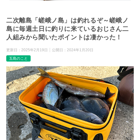
二次離島「嵯峨ノ島」は釣れるぞ～嵯峨ノ
島に毎週土日に釣りに来ているおじさん二
人組みから聞いたポイントは凄かった！
更新日：
2025年2月19日
公開日：
2024年1月20日
五島のこと