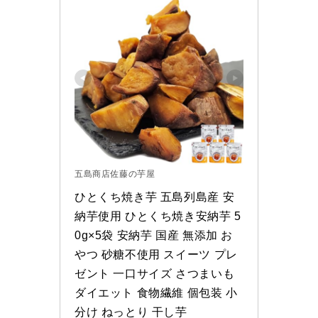
五島商店佐藤の芋屋
ひとくち焼き芋 五島列島産 安
納芋使用 ひとくち焼き安納芋 5
0g×5袋 安納芋 国産 無添加 お
やつ 砂糖不使用 スイーツ プレ
ゼント 一口サイズ さつまいも 
ダイエット 食物繊維 個包装 小
分け ねっとり 干し芋