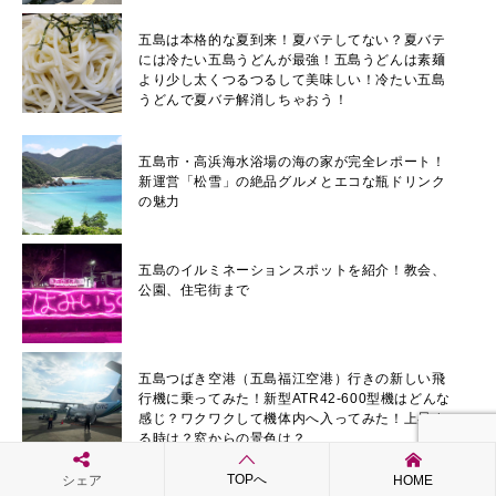
五島は本格的な夏到来！夏バテしてない？夏バテ
には冷たい五島うどんが最強！五島うどんは素麺
より少し太くつるつるして美味しい！冷たい五島
うどんで夏バテ解消しちゃおう！
五島市・高浜海水浴場の海の家が完全レポート！
新運営「松雪」の絶品グルメとエコな瓶ドリンク
の魅力
五島のイルミネーションスポットを紹介！教会、
公園、住宅街まで
五島つばき空港（五島福江空港）行きの新しい飛
行機に乗ってみた！新型ATR42-600型機はどんな
感じ？ワクワクして機体内へ入ってみた！上昇す
る時は？窓からの景色は？
TOPへ
シェア
HOME