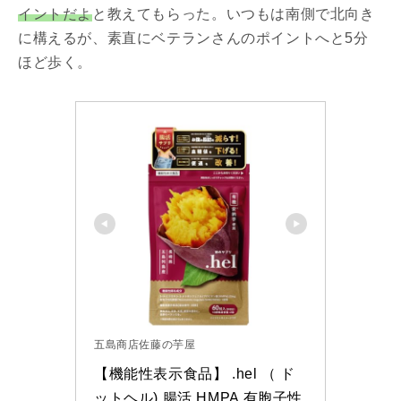
イントだよ
と教えてもらった。いつもは南側で北向き
に構えるが、素直にベテランさんのポイントへと5分
ほど歩く。
五島商店佐藤の芋屋
【機能性表示食品】 .hel （ ド
ットヘル) 腸活 HMPA 有胞子性