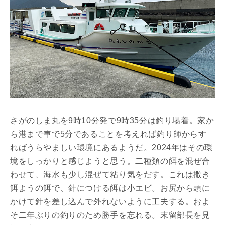
さがのしま丸を9時10分発で9時35分は釣り場着。家か
ら港まで車で5分であることを考えれば釣り師からす
ればうらやましい環境にあるようだ。2024年はその環
境をしっかりと感じようと思う。二種類の餌を混ぜ合
わせて、海水も少し混ぜて粘り気をだす。これは撒き
餌ようの餌で、針につける餌は小エビ。お尻から頭に
かけて針を差し込んで外れないように工夫する。およ
そ二年ぶりの釣りのため勝手を忘れる。末留部長を見