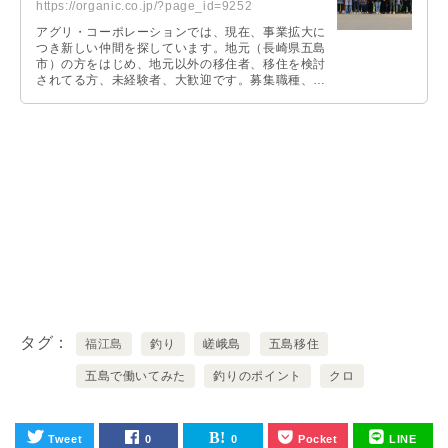
https://organic.co.jp/?page_id=9252
アグリ・コーポレーションでは、現在、事業拡大に
つき新しい仲間を探しています。地元（長崎県五島
市）の方をはじめ、地元以外の移住者、移住を検討
されてる方、未経験者、大歓迎です。募集職種、ご
応募時の問い合わせFAQ等、詳しくは専用ページに
て掲載しています。お問い合わせや質問等ございま
したらお気軽にご連絡ください。
タグ
福江島
釣り
嵯峨島
五島移住
五島で働いてみた
釣りのポイント
クロ
Tweet
0
0
Pocket
LINE