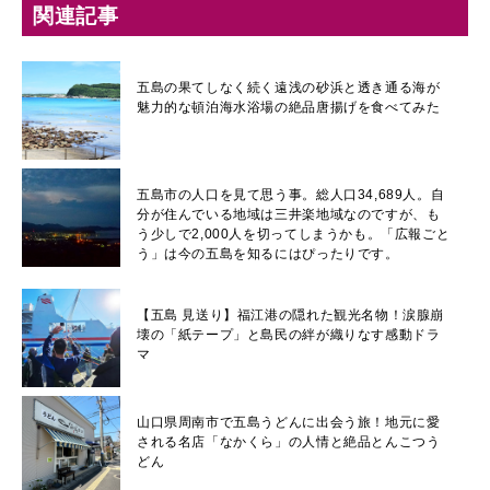
関連記事
五島の果てしなく続く遠浅の砂浜と透き通る海が
魅力的な頓泊海水浴場の絶品唐揚げを食べてみた
五島市の人口を見て思う事。総人口34,689人。自
分が住んでいる地域は三井楽地域なのですが、も
う少しで2,000人を切ってしまうかも。「広報ごと
う」は今の五島を知るにはぴったりです。
【五島 見送り】福江港の隠れた観光名物！涙腺崩
壊の「紙テープ」と島民の絆が織りなす感動ドラ
マ
山口県周南市で五島うどんに出会う旅！地元に愛
される名店「なかくら」の人情と絶品とんこつう
どん