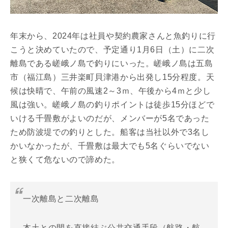
年末から、2024年は社員や契約農家さんと魚釣りに行
こうと決めていたので、予定通り1月6日（土）に二次
離島である嵯峨ノ島で釣りにいった。嵯峨ノ島は五島
市（福江島）三井楽町貝津港から出発し15分程度。天
候は快晴で、午前の風速2～3ｍ、午後から4ｍと少し
風は強い。嵯峨ノ島の釣りポイントは徒歩15分ほどで
いける千畳敷がよいのだが、メンバーが5名であった
ため防波堤での釣りとした。船客は当社以外で3名し
かいなかったが、千畳敷は最大でも5名ぐらいでない
と狭くて危ないので諦めた。
一次離島と二次離島
本土との間を直接結ぶ公共交通手段（航路・航