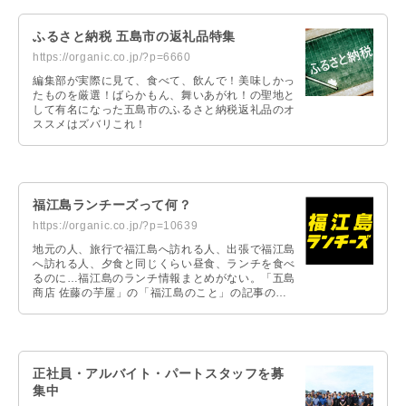
ふるさと納税 五島市の返礼品特集
https://organic.co.jp/?p=6660
編集部が実際に見て、食べて、飲んで！美味しかっ
たものを厳選！ばらかもん、舞いあがれ！の聖地と
して有名になった五島市のふるさと納税返礼品のオ
ススメはズバリこれ！
福江島ランチーズって何？
https://organic.co.jp/?p=10639
地元の人、旅行で福江島へ訪れる人、出張で福江島
へ訪れる人、夕食と同じくらい昼食、ランチを食べ
るのに…福江島のランチ情報まとめがない。「五島
商店 佐藤の芋屋」の「福江島のこと」の記事の中
にも多数のランチ、ディナー情報の記事がありま
す。この「福江島のこと」の「ランチ情報」だけ抜
き出してスピンアウトしたのが、「福江島ランチー
ズ」なのです。
正社員・アルバイト・パートスタッフを募
集中