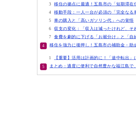
移住の拠点に最適！五島市の「短期滞在
移動手段：一人一台が必須の「完全なる
車の購入と「高いガソリン代」への覚悟
収支の変化：「収入は減ったけれど、そ
食費を劇的に下げる「お裾分け」と「自
移住を強力に後押し！五島市の補助金・助
【重要】活用は計画的に！「途中転出」
まとめ：適度に便利で自然豊かな福江島で