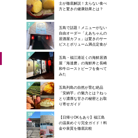
士が徹底解説！太らない食べ
方と驚きの健康効果とは？
五島で話題！メニューがない
自由オーダー「えあちゃんの
居酒屋カフェ」は驚きのサー
ビスとボリューム満点定食が
凄い
五島・福江港近くの海鮮居酒
屋「海達磨」の海鮮丼と長崎
和牛ローストビーフを食べて
みた
五島列島の自然が育む絶品
「安納芋」の魅力とは？ねっ
とり濃厚な甘さの秘密とお取
り寄せガイド
【日帰りOKもあり】福江島
の温泉めぐり完全ガイド！料
金や泉質を徹底比較