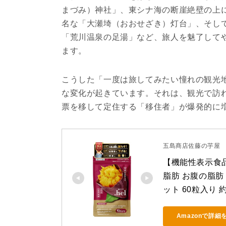
まづみ）神社」、東シナ海の断崖絶壁の上
名な「大瀬埼（おおせざき）灯台」、そし
「荒川温泉の足湯」など、旅人を魅了して
ます。
こうした「一度は旅してみたい憧れの観光
な変化が起きています。それは、観光で訪
票を移して定住する「移住者」が爆発的に
五島商店佐藤の芋屋
【機能性表示食品】
脂肪 お腹の脂肪 
ット 60粒入り
Amazonで詳細