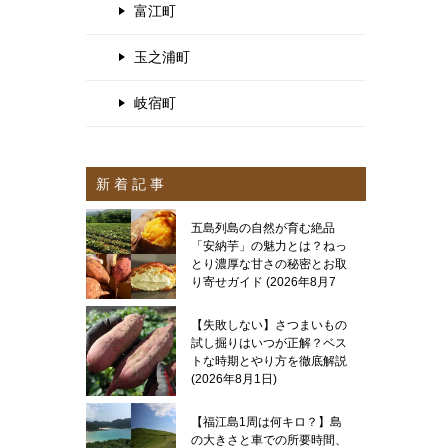
富江町
玉之浦町
岐宿町
新 着 記 事
五島列島の自然が育む絶品
「安納芋」の魅力とは？ねっ
とり濃厚な甘さの秘密とお取
り寄せガイド
2026年8月7
日
【失敗しない】さつまいもの
試し掘りはいつが正解？ベス
トな時期とやり方を徹底解説
2026年8月1日
【福江島1周は何キロ？】島
の大きさと車での所要時間、