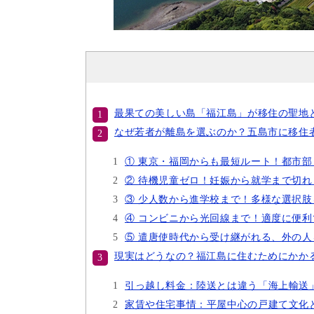
最果ての美しい島「福江島」が移住の聖地
なぜ若者が離島を選ぶのか？五島市に移住
① 東京・福岡からも最短ルート！都市
② 待機児童ゼロ！妊娠から就学まで切
③ 少人数から進学校まで！多様な選択
④ コンビニから光回線まで！適度に便
⑤ 遣唐使時代から受け継がれる、外の
現実はどうなの？福江島に住むためにかか
引っ越し料金：陸送とは違う「海上輸送
家賃や住宅事情：平屋中心の戸建て文化