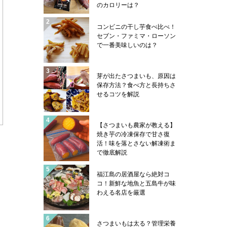
のカロリーは？
コンビニの干し芋食べ比べ！
セブン・ファミマ・ローソン
で一番美味しいのは？
芽が出たさつまいも、原因は
保存方法？食べ方と長持ちさ
せるコツを解説
【さつまいも農家が教える】
焼き芋の冷凍保存で甘さ復
活！味を落とさない解凍術ま
で徹底解説
福江島の居酒屋なら絶対コ
コ！新鮮な地魚と五島牛が味
わえる名店を厳選
さつまいもは太る？管理栄養