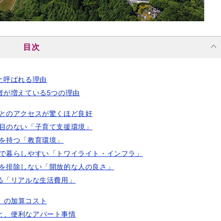
目次
と呼ばれる理由
者が増えている5つの理由
部とのアクセスが驚くほど良好
れ目のない「子育て支援環境」
肢を持つ「教育環境」
利で暮らしやすい「トワイライト・インフラ」
人を排除しない「開放的な人の良さ」
る「リアルな生活費用」
」の加算コスト
と、便利なアパート事情