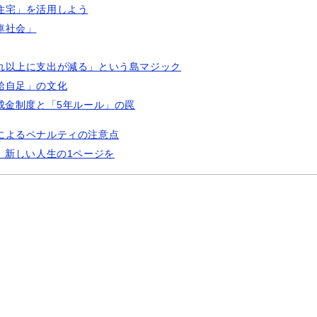
住宅」を活用しよう
車社会」
れ以上に支出が減る」という島マジック
給自足」の文化
成金制度と「5年ルール」の罠
によるペナルティの注意点
、新しい人生の1ページを