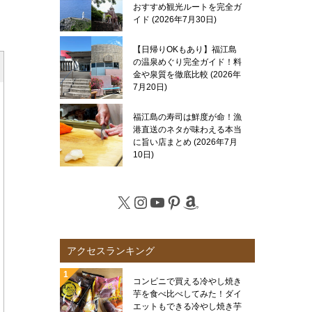
おすすめ観光ルートを完全ガ
イド
2026年7月30日
【日帰りOKもあり】福江島
の温泉めぐり完全ガイド！料
金や泉質を徹底比較
2026年
7月20日
福江島の寿司は鮮度が命！漁
港直送のネタが味わえる本当
に旨い店まとめ
2026年7月
10日
X
Instagram
YouTube
Pinterest
Amazon
アクセスランキング
コンビニで買える冷やし焼き
芋を食べ比べしてみた！ダイ
エットもできる冷やし焼き芋