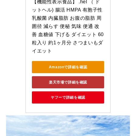
【機能性表示食品】 .hel （ ド
ットヘル) 腸活 HMPA 有胞子性
乳酸菌 内臓脂肪 お腹の脂肪 周
囲径 減らす 便秘 気味 便通 改
善 血糖値 下げる ダイエット 60
粒入り 約1ヶ月分 さつまいもダ
イエット
Amazonで詳細を確認
楽天市場で詳細を確認
ヤフーで詳細を確認