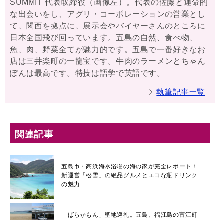
SUMMIT 代表取締役（画像左）。代表の佐藤と運命的
な出会いをし、アグリ・コーポレーションの営業とし
て、関西を拠点に、展示会やバイヤーさんのところに
日本全国飛び回っています。五島の自然、食べ物、
魚、肉、野菜全てが魅力的です。五島で一番好きなお
店は三井楽町の一龍宝です。牛肉のラーメンとちゃん
ぽんは最高です。特技は語学で英語です。
執筆記事一覧
関連記事
五島市・高浜海水浴場の海の家が完全レポート！
新運営「松雪」の絶品グルメとエコな瓶ドリンク
の魅力
「ばらかもん」聖地巡礼。五島、福江島の富江町