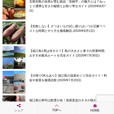
五島列島の自然が育む絶品「安納芋」の魅力とは？ねっ
とり濃厚な甘さの秘密とお取り寄せガイド
2026年8月7
日
【失敗しない】さつまいもの試し掘りはいつが正解？ベ
ストな時期とやり方を徹底解説
2026年8月1日
【福江島1周は何キロ？】島の大きさと車での所要時間、
おすすめ観光ルートを完全ガイド
2026年7月30日
【日帰りOKもあり】福江島の温泉めぐり完全ガイド！料
金や泉質を徹底比較
2026年7月20日
福江島の寿司は鮮度が命！漁港直送のネタが味わえる本
当に旨い店まとめ
2026年7月10日
TOPへ
シェア
HOME