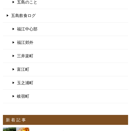
五島のこと
五島飲食ログ
福江中心部
福江郊外
三井楽町
富江町
玉之浦町
岐宿町
新 着 記 事