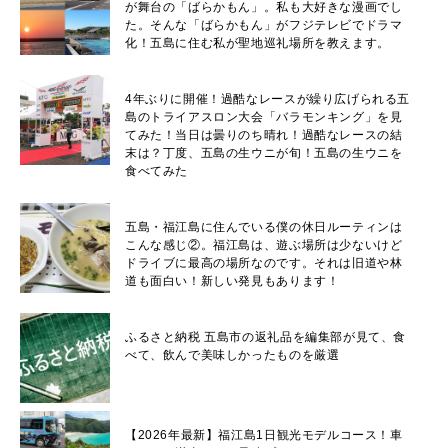
が舞台の「ばらかもん」。私も大好きな漫画でし
た。そんな「ばらかもん」がフジテレビでドラマ
化！五島に住む私が聖地巡礼場所を教えます。
4年ぶりに開催！過酷なレースが繰り広げられる五
島のトライアスロン大会「バラモンキング」を見
てみた！当日は曇りのち晴れ！過酷なレースの結
末は？丁度、五島の生ウニが旬！五島の生ウニを
食べてみた
五島・福江島に住んでいる僕の休日ルーティンは
こんな感じ②。福江島は、遊ぶ場所は少ないけど
ドライブに最高の場所なのです。それは旧道や林
道も面白い！新しい発見もあります！
ふるさと納税 五島市の返礼品を編集部が見て、食
べて、飲んで美味しかったものを厳選
【2026年最新】福江島1日観光モデルコース！車