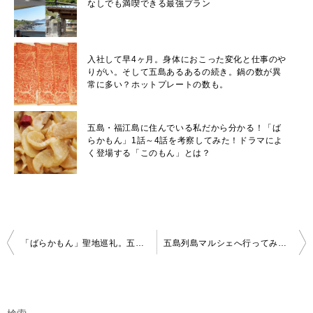
なしでも満喫できる最強プラン
入社して早4ヶ月。身体におこった変化と仕事のや
りがい。そして五島あるあるの続き。鍋の数が異
常に多い？ホットプレートの数も。
五島・福江島に住んでいる私だから分かる！「ば
らかもん」1話～4話を考察してみた！ドラマによ
く登場する「このもん」とは？
投
「ばらかもん」聖地巡礼。五島、福江島の富江町が舞台の「ばらかもん」。私も大好きな漫画でした。そんな「ばらかもん」がフジテレビでドラマ化！五島に住む私が聖地巡礼場所を教えます。
五島列島マルシェへ行ってみた！地方のアンテナショップが多い中、五島列島の商品にしぼったマルシェ。なぜ？五島列島の商品だけにしたのか？五島列島マルシェの中村さんに聞いてみた
稿
ナ
ビ