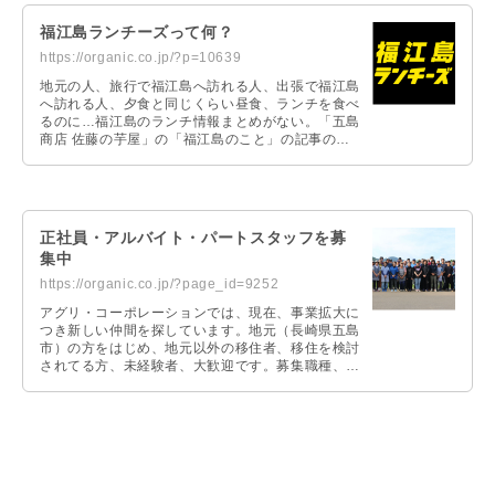
福江島ランチーズって何？
https://organic.co.jp/?p=10639
地元の人、旅行で福江島へ訪れる人、出張で福江島
へ訪れる人、夕食と同じくらい昼食、ランチを食べ
るのに…福江島のランチ情報まとめがない。「五島
商店 佐藤の芋屋」の「福江島のこと」の記事の中
にも多数のランチ、ディナー情報の記事がありま
す。この「福江島のこと」の「ランチ情報」だけ抜
き出してスピンアウトしたのが、「福江島ランチー
ズ」なのです。
正社員・アルバイト・パートスタッフを募
集中
https://organic.co.jp/?page_id=9252
アグリ・コーポレーションでは、現在、事業拡大に
つき新しい仲間を探しています。地元（長崎県五島
市）の方をはじめ、地元以外の移住者、移住を検討
されてる方、未経験者、大歓迎です。募集職種、ご
応募時の問い合わせFAQ等、詳しくは専用ページに
て掲載しています。お問い合わせや質問等ございま
したらお気軽にご連絡ください。