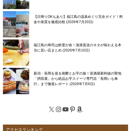
【日帰りOKもあり】福江島の温泉めぐり完全ガイド！料
金や泉質を徹底比較
2026年7月20日
福江島の寿司は鮮度が命！漁港直送のネタが味わえる本
当に旨い店まとめ
2026年7月10日
新潟・長岡を巡る発酵とお芋の旅！居酒屋新幹線の聖地
「摂田屋」から絶品お芋スイーツ専門店「長岡いも奉
行」まで徹底レポート
2026年7月6日
X
Instagram
YouTube
Pinterest
Amazon
アクセスランキング