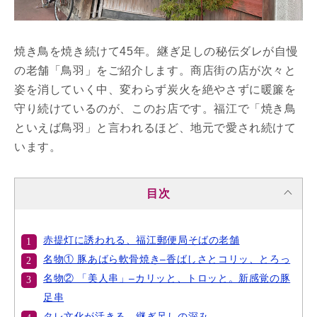
焼き鳥を焼き続けて45年。継ぎ足しの秘伝ダレが自慢
の老舗「鳥羽」をご紹介します。商店街の店が次々と
姿を消していく中、変わらず炭火を絶やさずに暖簾を
守り続けているのが、このお店です。福江で「焼き鳥
といえば鳥羽」と言われるほど、地元で愛され続けて
います。
目次
赤提灯に誘われる、福江郵便局そばの老舗
名物① 豚あばら軟骨焼き–香ばしさとコリッ、とろっ
名物② 「美人串」–カリッと、トロッと。新感覚の豚
足串
タレ文化が活きる、継ぎ足しの深み