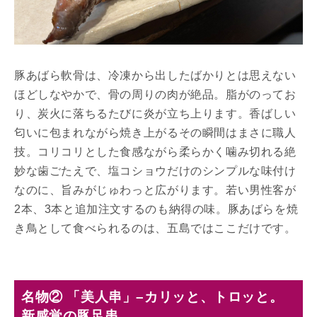
豚あばら軟骨は、冷凍から出したばかりとは思えない
ほどしなやかで、骨の周りの肉が絶品。脂がのってお
り、炭火に落ちるたびに炎が立ち上ります。香ばしい
匂いに包まれながら焼き上がるその瞬間はまさに職人
技。コリコリとした食感ながら柔らかく噛み切れる絶
妙な歯ごたえで、塩コショウだけのシンプルな味付け
なのに、旨みがじゅわっと広がります。若い男性客が
2本、3本と追加注文するのも納得の味。豚あばらを焼
き鳥として食べられるのは、五島ではここだけです。
名物② 「美人串」–カリッと、トロッと。
新感覚の豚足串