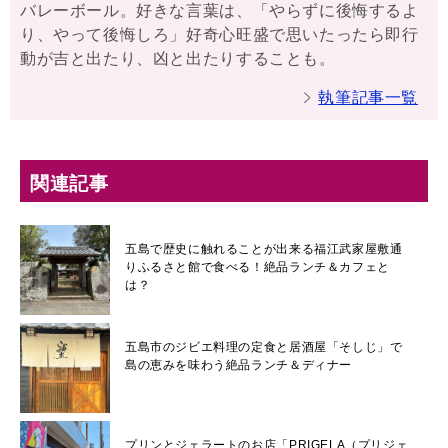
バレーボール。好きな言葉は、「やらずに後悔するよ
り、やって後悔しろ」好奇心旺盛で思いたったら即行
動が吉と出たり、凶と出たりすることも。
執筆記事一覧
関連記事
五島で歴史に触れることが出来る福江武家屋敷通
りふるさと館で食べる！絶品ランチ＆カフェと
は？
五島市のジビエ料理の定食と居酒屋「そしじ」で
島の恵みを味わう絶品ランチ＆ディナー
プリンとジェラートのお店「PRIGELA（プリジェ