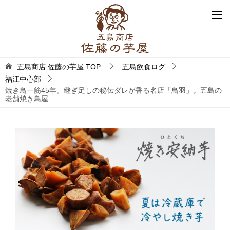
五島商店 佐藤の芋屋
TOP
五島飲食ログ
福江中心部
焼き鳥一筋45年。継ぎ足しの秘伝ダレが香る名店「鳥羽」。五島の
老舗焼き鳥屋