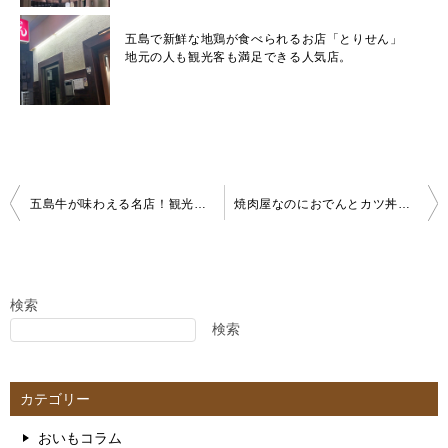
五島で新鮮な地鶏が食べられるお店「とりせん」
地元の人も観光客も満足できる人気店。
投
五島牛が味わえる名店！観光客に人気の焼肉喜楽。おすすめメニューはズバリこれ
焼肉屋なのにおでんとカツ丼が人気!? 福江の老舗「丸山」で味わう！極上の昭和の味
稿
ナ
ビ
ゲ
検索
検索
ー
シ
ョ
カテゴリー
ン
おいもコラム