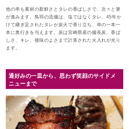
他の串も素材の新鮮さとタレの香ばしさで、次々と箸
が進みます。鳥羽の流儀は、塩ではなくタレ。45年か
けて継ぎ足されたタレが炭火で香り立ち、串の一本一
本に奥行きを与えます。炭は宮崎県産の備長炭。香ば
しさ、キレ、後味のよさまで計算された火入れが光り
ます。
通好みの一皿から、思わず笑顔のサイドメ
ニューまで