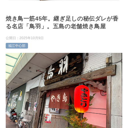
焼き鳥一筋45年。継ぎ足しの秘伝ダレが香
る名店「鳥羽」。五島の老舗焼き鳥屋
公開日：
2025年10月9日
福江中心部