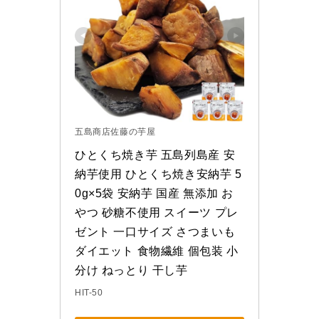
五島商店佐藤の芋屋
ひとくち焼き芋 五島列島産 安
納芋使用 ひとくち焼き安納芋 5
0g×5袋 安納芋 国産 無添加 お
やつ 砂糖不使用 スイーツ プレ
ゼント 一口サイズ さつまいも 
ダイエット 食物繊維 個包装 小
分け ねっとり 干し芋
HIT-50