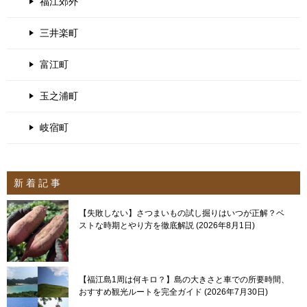
福江郊外
三井楽町
富江町
玉之浦町
岐宿町
新 着 記 事
【失敗しない】さつまいもの試し掘りはいつが正解？ベ
ストな時期とやり方を徹底解説
2026年8月1日
【福江島1周は何キロ？】島の大きさと車での所要時間、
おすすめ観光ルートを完全ガイド
2026年7月30日