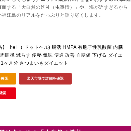
直面する「大自然の洗礼（虫事情）」や、海が近すぎるから
い福江島のリアルをたっぷりと語り尽くします。
 .hel （ ドットヘル) 腸活 HMPA 有胞子性乳酸菌 内臓
周囲径 減らす 便秘 気味 便通 改善 血糖値 下げる ダイエ
 約1ヶ月分 さつまいもダイエット
を確認
楽天市場で詳細を確認
確認