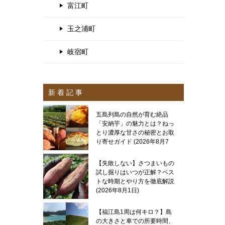
富江町
玉之浦町
岐宿町
新 着 記 事
五島列島の自然が育む絶品
「安納芋」の魅力とは？ねっ
とり濃厚な甘さの秘密とお取
り寄せガイド
2026年8月7
日
【失敗しない】さつまいもの
試し掘りはいつが正解？ベス
トな時期とやり方を徹底解説
2026年8月1日
【福江島1周は何キロ？】島
の大きさと車での所要時間、