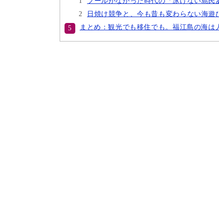
プールがなかった時代の「泳げない島民
日焼け競争と、今も昔も変わらない海遊
まとめ：観光でも移住でも。福江島の海は