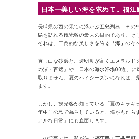
日本一美しい海を求めて。福江
長崎県の西の果てに浮かぶ五島列島。その
島を訪れる観光客の最大の目的であり、そ
それは、圧倒的な美しさを誇る
「海」
の存
真っ白な砂浜と、透明度が高くエメラルド
の渚・百選」や「日本の海水浴場88選」
取りません。夏のハイシーズンになれば、
ます。
しかし、観光客が知っている「夏のキラキ
年中この島で暮らしていると、海がもたら
アルな日常」にも直面します。
この記事では、私が住む
福江島・三井楽町