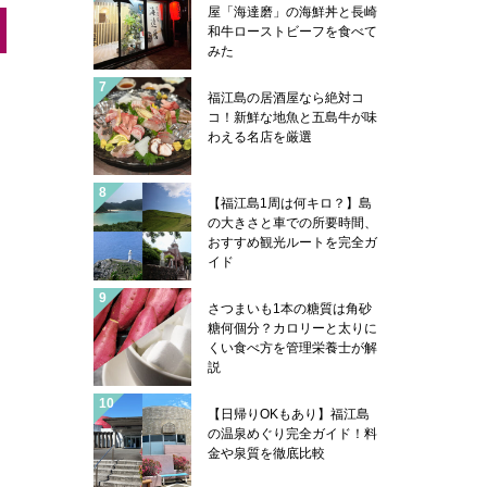
屋「海達磨」の海鮮丼と長崎
和牛ローストビーフを食べて
みた
福江島の居酒屋なら絶対コ
コ！新鮮な地魚と五島牛が味
わえる名店を厳選
【福江島1周は何キロ？】島
の大きさと車での所要時間、
おすすめ観光ルートを完全ガ
イド
さつまいも1本の糖質は角砂
糖何個分？カロリーと太りに
くい食べ方を管理栄養士が解
説
【日帰りOKもあり】福江島
の温泉めぐり完全ガイド！料
金や泉質を徹底比較