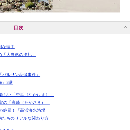
目次
別な理由
の「大自然の洗礼」
「バルサン品薄事件」
海」3選
が楽しい「中浜（なかはま）」
確実の「高崎（たかさき）」
ンの絶景！「高浜海水浴場」
供たちのリアルな関わり方