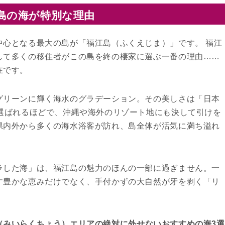
島の海が特別な理由
中心となる最大の島が「福江島（ふくえじま）」です。 福江
して多くの移住者がこの島を終の棲家に選ぶ一番の理由……
在です。
グリーンに輝く海水のグラデーション。その美しさは「日本
に選ばれるほどで、沖縄や海外のリゾート地にも決して引けを
県内外から多くの海水浴客が訪れ、島全体が活気に満ち溢れ
ラした海」は、福江島の魅力のほんの一部に過ぎません。一
す豊かな恵みだけでなく、手付かずの大自然が牙を剥く「リ
（みいらくちょう）エリアの絶対に外せないおすすめの海3選