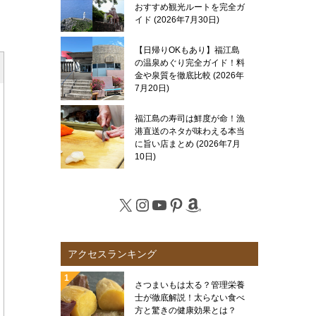
おすすめ観光ルートを完全ガ
イド
2026年7月30日
【日帰りOKもあり】福江島
の温泉めぐり完全ガイド！料
金や泉質を徹底比較
2026年
7月20日
福江島の寿司は鮮度が命！漁
港直送のネタが味わえる本当
に旨い店まとめ
2026年7月
10日
X
Instagram
YouTube
Pinterest
Amazon
アクセスランキング
さつまいもは太る？管理栄養
士が徹底解説！太らない食べ
方と驚きの健康効果とは？