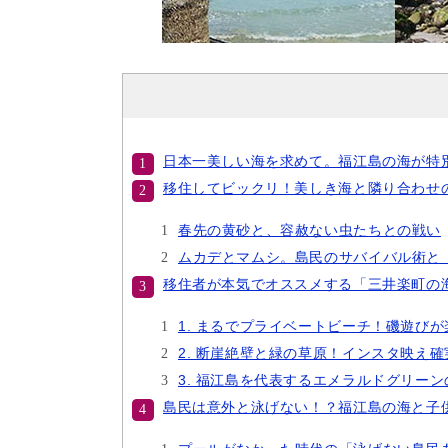
日本一美しい海を求めて。福江島の海が特
移住してビックリ！美しき海と隣り合わせ
春先の黄砂と、容赦ない虫たちとの戦い
ムカデとマムシ。島民のサバイバル術と
移住者が本気でオススメする「三井楽町の
1. まるでプライベートビーチ！磯遊び
2. 断崖絶壁と緑の草原！インスタ映え
3. 福江島を代表するエメラルドグリー
島民は意外と泳げない！？福江島の海と子