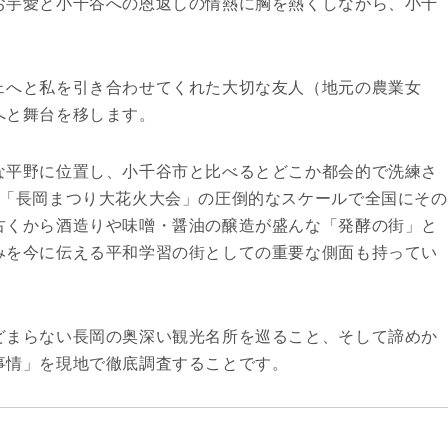
お芋愛と小千谷への恩返しの情熱に胸を熱くしながら、小千
ェへと私を引き合わせてくれた大切な友人（地元の農業女
へと舞台を移します。
な平野に位置し、小千谷市と比べるとどこか都会的で洗練さ
。「長岡まつり大花火大会」の圧倒的なスケールで全国にその
古くから酒造りや味噌・醤油の醸造が盛んな「発酵の街」と
みを今に伝える平和学習の街としての重要な側面も持ってい
どまらない長岡の奥深い観光名所を巡ること、そして諦めか
事情」を現地で徹底調査することです。