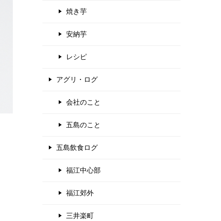
焼き芋
安納芋
レシピ
アグリ・ログ
会社のこと
五島のこと
五島飲食ログ
福江中心部
福江郊外
三井楽町