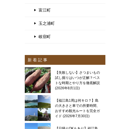
富江町
玉之浦町
岐宿町
新 着 記 事
【失敗しない】さつまいもの
試し掘りはいつが正解？ベス
トな時期とやり方を徹底解説
2026年8月1日
【福江島1周は何キロ？】島
の大きさと車での所要時間、
おすすめ観光ルートを完全ガ
イド
2026年7月30日
【日帰りOKもあり】福江島