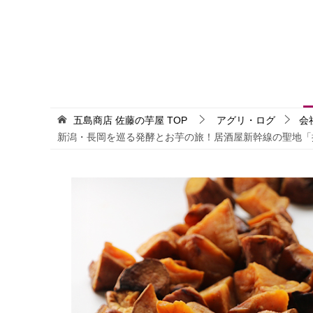
五島商店 佐藤の芋屋
TOP
アグリ・ログ
会
新潟・長岡を巡る発酵とお芋の旅！居酒屋新幹線の聖地「