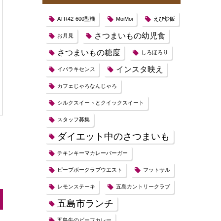
ATR42-600型機
MoiMoi
えび炒飯
さつまいもの幼児食
お月見
さつまいもの糖度
しろほろり
インスタ映え
イバラキセンス
カフェじゃろなんじゃろ
シルクスイートとクイックスイート
スタッフ募集
ダイエット中のさつまいも
チキンキーマカレーバーガー
ピープボークラブウエスト
フットサル
レモンステーキ
五島カントリークラブ
五島市ランチ
五島牛のビーフカレー