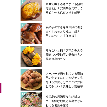
魚類学者サカナ君の帽子のハ
家庭で出来るさつまいも熟成
コフグは五島の郷土料理にあ
方法とは？安納芋を美味しく
ります！
熟成させる保存方法を解説
安納芋の甘さを最大限に引き
出す！ねっとり極上「焼き
芋」の作り方【保存版】
知らないと損！プロが教える
美味しい安納芋の見分け方と
長期保存のコツ
スーパーで売られている安納
芋の中で美味しい安納芋を見
分ける方法とは？ここに注目
して欲しい！美味しい安納芋
はこんな感じになっていま
す！安納芋を美味しく食べる
福江島の居酒屋なら絶対コ
コツも紹介
コ！新鮮な地魚と五島牛が味
わえる名店を厳選