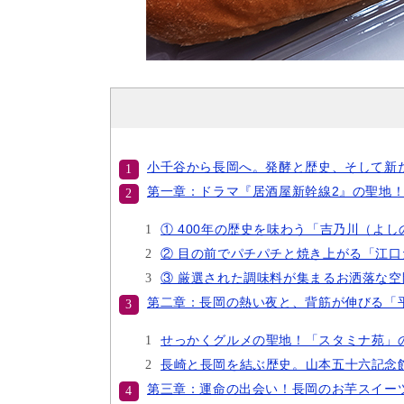
小千谷から長岡へ。発酵と歴史、そして新
第一章：ドラマ『居酒屋新幹線2』の聖地
① 400年の歴史を味わう「吉乃川（よ
② 目の前でパチパチと焼き上がる「江
③ 厳選された調味料が集まるお洒落な
第二章：長岡の熱い夜と、背筋が伸びる「
せっかくグルメの聖地！「スタミナ苑」
長崎と長岡を結ぶ歴史。山本五十六記念
第三章：運命の出会い！長岡のお芋スイー