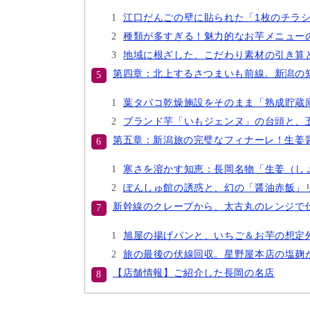
江口だんごの壁に貼られた「1枚のチラ
種類が多すぎる！魅力的なお芋メニュー
地域に根ざした、こだわり素材の引き算
第四章：北上するさつまいも前線。新潟の
葉タバコ乾燥施設をそのまま「熟成貯蔵
ブランド芋「いもジェンヌ」の台頭と、
第五章：新潟旅の完璧なフィナーレ！生姜
寒さを溶かす知恵：長岡名物「生姜（し
ぽんしゅ館の誘惑と、幻の「醤油赤飯」
新幹線のクレープから、太古丸のレンジで
旭屋の揚げパンと、いちご＆お芋の想定
旅の最後の伏線回収。星野屋本店の塩麹
【店舗情報】ご紹介した長岡の名店