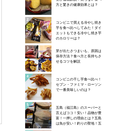
方と驚きの健康効果とは？
コンビニで買える冷やし焼き
芋を食べ比べしてみた！ダイ
エットもできる冷やし焼き芋
のカロリーは？
芽が出たさつまいも、原因は
保存方法？食べ方と長持ちさ
せるコツを解説
コンビニの干し芋食べ比べ！
セブン・ファミマ・ローソン
で一番美味しいのは？
五島（福江島）のスーパーと
言えばココ！安い！品物が豊
富！一押しの理由とは？五島
は魚が安い！釣りの聖地！五
島ならではの魚売り場事情や