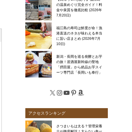
の温泉めぐり完全ガイド！料
金や泉質を徹底比較
2026年
7月20日
福江島の寿司は鮮度が命！漁
港直送のネタが味わえる本当
に旨い店まとめ
2026年7月
10日
新潟・長岡を巡る発酵とお芋
の旅！居酒屋新幹線の聖地
「摂田屋」から絶品お芋スイ
ーツ専門店「長岡いも奉行」
まで徹底レポート
2026年7
月6日
X
Instagram
YouTube
Pinterest
Amazon
アクセスランキング
さつまいもは太る？管理栄養
士が徹底解説！太らない食べ