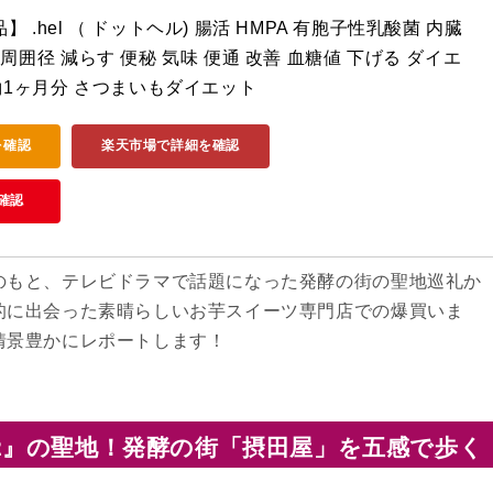
 .hel （ ドットヘル) 腸活 HMPA 有胞子性乳酸菌 内臓
周囲径 減らす 便秘 気味 便通 改善 血糖値 下げる ダイエ
 約1ヶ月分 さつまいもダイエット
を確認
楽天市場で詳細を確認
確認
のもと、テレビドラマで話題になった発酵の街の聖地巡礼か
的に出会った素晴らしいお芋スイーツ専門店での爆買いま
情景豊かにレポートします！
2』の聖地！発酵の街「摂田屋」を五感で歩く