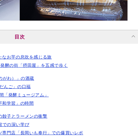
目次
たなお芋の息吹を感じる旅
！発酵の街「摂田屋」を五感で歩く
しのがわ）」の酒蔵
口だんご」の口福
空間「発酵ミュージアム」
平和学習」の時間
の餃子とラーメンの衝撃
館での深い学び
ツ専門店「長岡いも奉行」での爆買いレポ