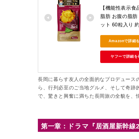
【機能性表示食品】
脂肪 お腹の脂肪 
ット 60粒入り
Amazonで詳細
ヤフーで詳細を
長岡に暮らす友人の全面的なプロデュース
ら、行列必至のご当地グルメ、そして奇跡
で、驚きと興奮に満ちた長岡旅の全貌を、
第一章：ドラマ『居酒屋新幹線