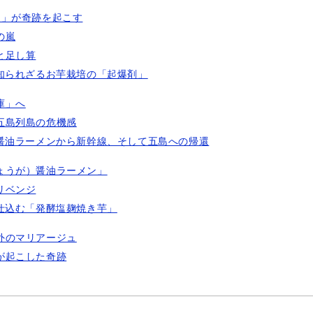
シ」が奇跡を起こす
の嵐
と足し算
知られざるお芋栽培の「起爆剤」
庫」へ
五島列島の危機感
醤油ラーメンから新幹線、そして五島への帰還
ょうが）醤油ラーメン」
リベンジ
仕込む「発酵塩麹焼き芋」
外のマリアージュ
が起こした奇跡