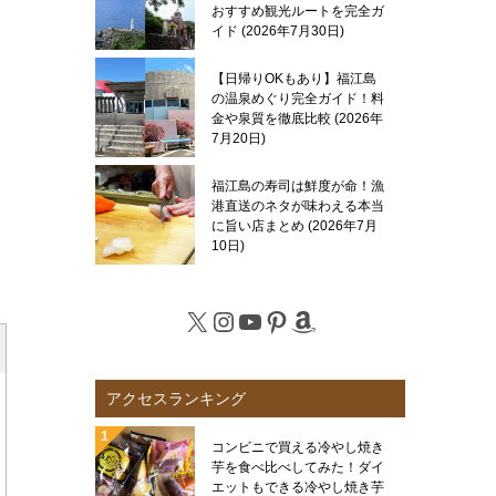
おすすめ観光ルートを完全ガ
イド
2026年7月30日
【日帰りOKもあり】福江島
の温泉めぐり完全ガイド！料
金や泉質を徹底比較
2026年
7月20日
福江島の寿司は鮮度が命！漁
港直送のネタが味わえる本当
に旨い店まとめ
2026年7月
10日
X
Instagram
YouTube
Pinterest
Amazon
アクセスランキング
コンビニで買える冷やし焼き
芋を食べ比べしてみた！ダイ
エットもできる冷やし焼き芋