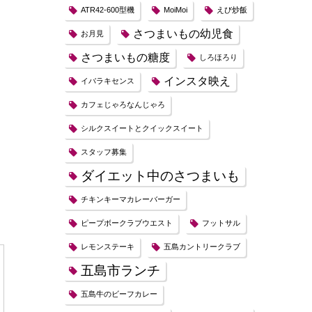
ATR42-600型機
MoiMoi
えび炒飯
さつまいもの幼児食
お月見
さつまいもの糖度
しろほろり
インスタ映え
イバラキセンス
カフェじゃろなんじゃろ
シルクスイートとクイックスイート
スタッフ募集
ダイエット中のさつまいも
チキンキーマカレーバーガー
ピープボークラブウエスト
フットサル
レモンステーキ
五島カントリークラブ
五島市ランチ
五島牛のビーフカレー