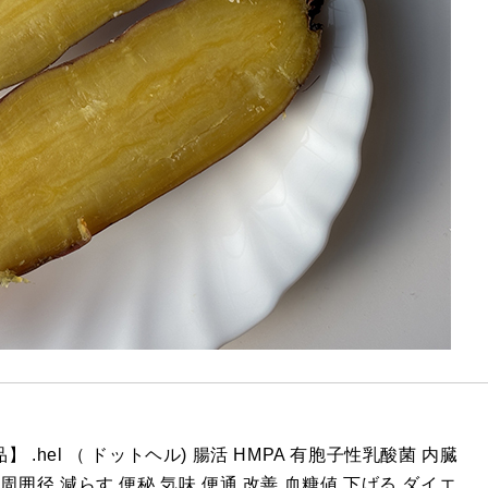
 .hel （ ドットヘル) 腸活 HMPA 有胞子性乳酸菌 内臓
周囲径 減らす 便秘 気味 便通 改善 血糖値 下げる ダイエ