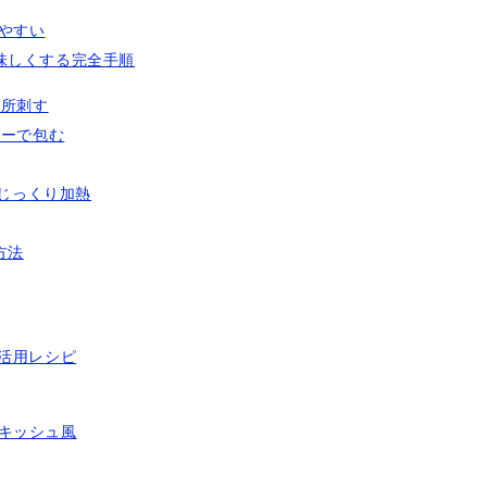
やすい
味しくする完全手順
カ所刺す
パーで包む
でじっくり加熱
方法
活用レシピ
キッシュ風