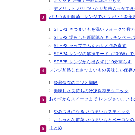
メリット 時短で手軽に調理できる
デメリット パサついたり加熱ムラができ
パサつきを解消！レンジでさつまいもを美
STEP1 さつまいもを洗いフォークで数
STEP2 濡らした新聞紙かキッチンペー
STEP3 ラップでふんわりと包み直す
STEP4 レンジの解凍モード（200W）
STEP5 レンジから出さずに10分蒸らす
レンジ加熱したさつまいもの美味しい保存
冷蔵保存のコツと期限
美味しさ長持ちの冷凍保存テクニック
おかずからスイーツまで レンジさつまいも
やみつきになる さつまいもスティック
おしゃれな前菜 さつまいもとベーコンの
まとめ