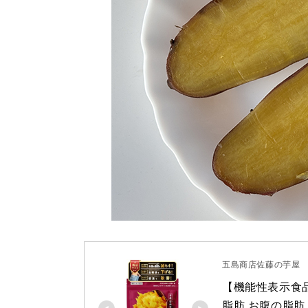
五島商店佐藤の芋屋
【機能性表示食品】
脂肪 お腹の脂肪 