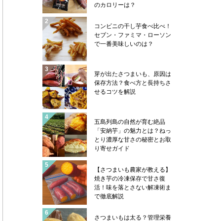
のカロリーは？
コンビニの干し芋食べ比べ！
セブン・ファミマ・ローソン
で一番美味しいのは？
芽が出たさつまいも、原因は
保存方法？食べ方と長持ちさ
せるコツを解説
五島列島の自然が育む絶品
「安納芋」の魅力とは？ねっ
とり濃厚な甘さの秘密とお取
り寄せガイド
【さつまいも農家が教える】
焼き芋の冷凍保存で甘さ復
活！味を落とさない解凍術ま
で徹底解説
さつまいもは太る？管理栄養