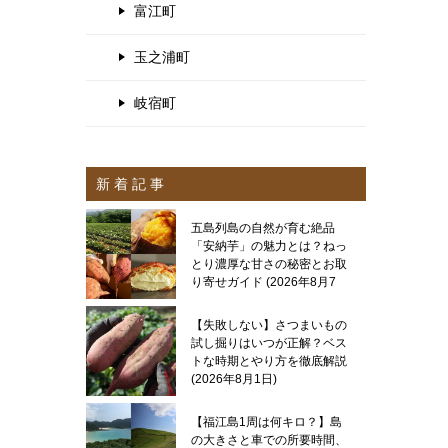
富江町
玉之浦町
岐宿町
新 着 記 事
五島列島の自然が育む絶品
「安納芋」の魅力とは？ねっ
とり濃厚な甘さの秘密とお取
り寄せガイド
2026年8月7
日
【失敗しない】さつまいもの
試し掘りはいつが正解？ベス
トな時期とやり方を徹底解説
2026年8月1日
【福江島1周は何キロ？】島
の大きさと車での所要時間、