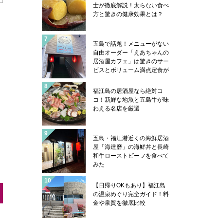
士が徹底解説！太らない食べ
方と驚きの健康効果とは？
五島で話題！メニューがない
自由オーダー「えあちゃんの
居酒屋カフェ」は驚きのサー
ビスとボリューム満点定食が
凄い
福江島の居酒屋なら絶対コ
コ！新鮮な地魚と五島牛が味
わえる名店を厳選
五島・福江港近くの海鮮居酒
屋「海達磨」の海鮮丼と長崎
和牛ローストビーフを食べて
みた
【日帰りOKもあり】福江島
の温泉めぐり完全ガイド！料
金や泉質を徹底比較