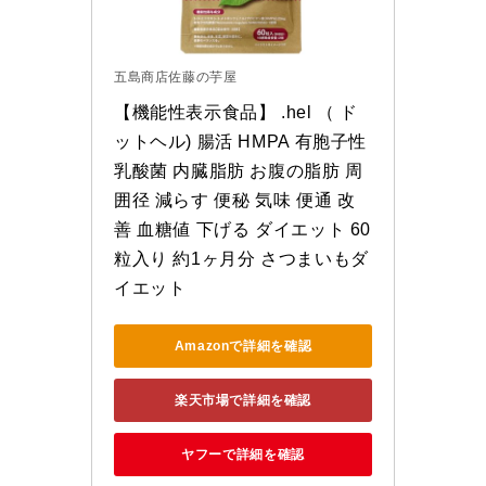
五島商店佐藤の芋屋
【機能性表示食品】 .hel （ ド
ットヘル) 腸活 HMPA 有胞子性
乳酸菌 内臓脂肪 お腹の脂肪 周
囲径 減らす 便秘 気味 便通 改
善 血糖値 下げる ダイエット 60
粒入り 約1ヶ月分 さつまいもダ
イエット
Amazonで詳細を確認
楽天市場で詳細を確認
ヤフーで詳細を確認