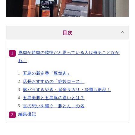
目次
豚肉が焼肉の脇役だと思っている人は侮ることなか
れ！
五島の新定番「豚焼肉」
店長おすすめの「絶妙ロース」
豚バラすきやき・旨辛サガリ・冷麺も絶品！
五島美豚と五島豚の違いとは？
父の想いを継ぐ「豚とん」の名
編集後記