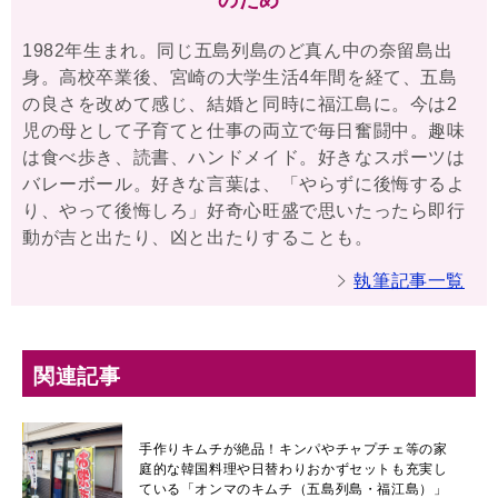
1982年生まれ。同じ五島列島のど真ん中の奈留島出
身。高校卒業後、宮崎の大学生活4年間を経て、五島
の良さを改めて感じ、結婚と同時に福江島に。今は2
児の母として子育てと仕事の両立で毎日奮闘中。趣味
は食べ歩き、読書、ハンドメイド。好きなスポーツは
バレーボール。好きな言葉は、「やらずに後悔するよ
り、やって後悔しろ」好奇心旺盛で思いたったら即行
動が吉と出たり、凶と出たりすることも。
執筆記事一覧
関連記事
手作りキムチが絶品！キンパやチャプチェ等の家
庭的な韓国料理や日替わりおかずセットも充実し
ている「オンマのキムチ（五島列島・福江島）」