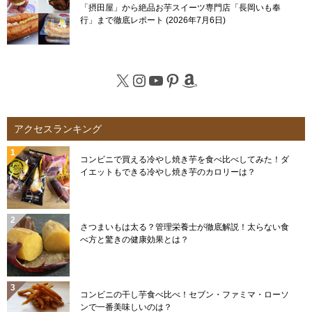
「摂田屋」から絶品お芋スイーツ専門店「長岡いも奉
行」まで徹底レポート
2026年7月6日
X
Instagram
YouTube
Pinterest
Amazon
アクセスランキング
コンビニで買える冷やし焼き芋を食べ比べしてみた！ダ
イエットもできる冷やし焼き芋のカロリーは？
さつまいもは太る？管理栄養士が徹底解説！太らない食
べ方と驚きの健康効果とは？
コンビニの干し芋食べ比べ！セブン・ファミマ・ローソ
ンで一番美味しいのは？