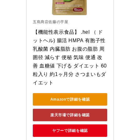
五島商店佐藤の芋屋
【機能性表示食品】 .hel （ ド
ットヘル) 腸活 HMPA 有胞子性
乳酸菌 内臓脂肪 お腹の脂肪 周
囲径 減らす 便秘 気味 便通 改
善 血糖値 下げる ダイエット 60
粒入り 約1ヶ月分 さつまいもダ
イエット
Amazonで詳細を確認
楽天市場で詳細を確認
ヤフーで詳細を確認