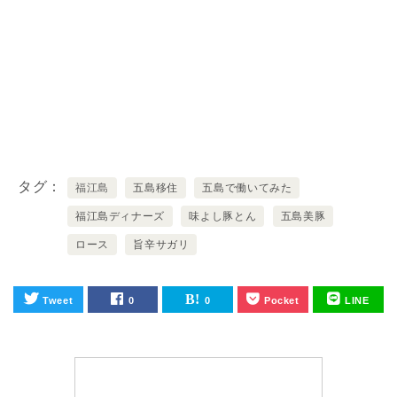
タグ
福江島
五島移住
五島で働いてみた
福江島ディナーズ
味よし豚とん
五島美豚
ロース
旨辛サガリ
Tweet
0
0
Pocket
LINE