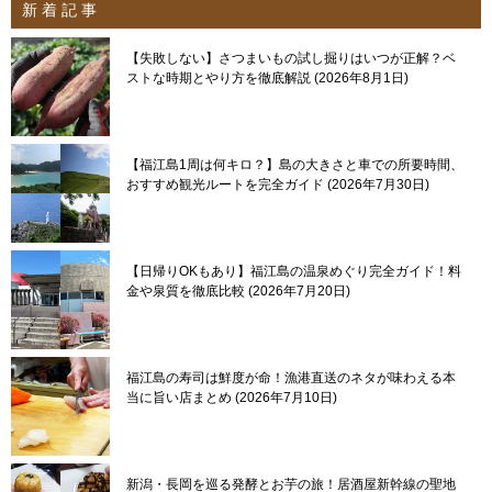
新 着 記 事
【失敗しない】さつまいもの試し掘りはいつが正解？ベ
ストな時期とやり方を徹底解説
2026年8月1日
【福江島1周は何キロ？】島の大きさと車での所要時間、
おすすめ観光ルートを完全ガイド
2026年7月30日
【日帰りOKもあり】福江島の温泉めぐり完全ガイド！料
金や泉質を徹底比較
2026年7月20日
福江島の寿司は鮮度が命！漁港直送のネタが味わえる本
当に旨い店まとめ
2026年7月10日
新潟・長岡を巡る発酵とお芋の旅！居酒屋新幹線の聖地