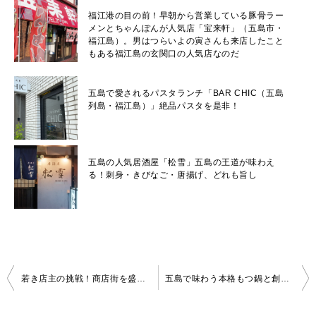
福江港の目の前！早朝から営業している豚骨ラー
メンとちゃんぽんが人気店「宝来軒」（五島市・
福江島）。男はつらいよの寅さんも来店したこと
もある福江島の玄関口の人気店なのだ
五島で愛されるパスタランチ「BAR CHIC（五島
列島・福江島）」絶品パスタを是非！
五島の人気居酒屋「松雪」五島の王道が味わえ
る！刺身・きびなご・唐揚げ、どれも旨し
投
若き店主の挑戦！商店街を盛り上げる「酒場ごえん」五島の新鮮魚と島食材を味わえる居酒屋
五島で味わう本格もつ鍋と創作料理！福岡から移住したオーナーが営む「居心地屋 志庵」
稿
ナ