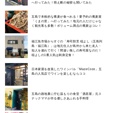
へ行ってみた！萌え断の秘密も聞いてみた
五島で本格的な蕎麦が食べれる！要予約の蕎麦屋
「くまの里」へ行ってみた！地元の人だけじゃな
く観光客も多数！ボリューム満点の蕎麦はコレ！
福江魚市場からすぐの「寿司割烹 稲よし（五島列
島・福江島）」は地元住人が島外から来た友人・
知人を連れて行く！間違い無しの寿司屋なのだ！
稲よしの1番人気は刺身定食！
日本家屋を改装したワインバル「MazeCoze」五
島の人気店でワインを楽しむならココ
五島の路地裏に佇む温もりの食堂「酒居屋」元ス
ナックママが作る優しさあふれる手料理