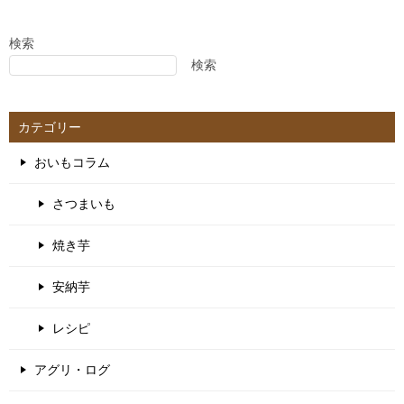
ビ
ゲ
検索
検索
ー
シ
ョ
カテゴリー
ン
おいもコラム
さつまいも
焼き芋
安納芋
レシピ
アグリ・ログ