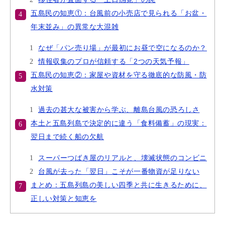
五島民の知恵①：台風前の小売店で見られる「お盆・
年末並み」の異常な大混雑
なぜ「パン売り場」が最初にお昼で空になるのか？
情報収集のプロが信頼する「2つの天気予報」
五島民の知恵②：家屋や資材を守る徹底的な防風・防
水対策
過去の甚大な被害から学ぶ、離島台風の恐ろしさ
本土と五島列島で決定的に違う「食料備蓄」の現実：
翌日まで続く船の欠航
スーパーつばき屋のリアルと、壊滅状態のコンビニ
台風が去った「翌日」こそが一番物資が足りない
まとめ：五島列島の美しい四季と共に生きるために、
正しい対策と知恵を