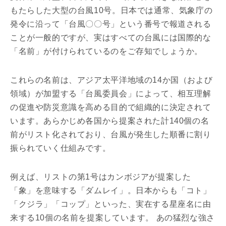
もたらした大型の台風10号。日本では通常、気象庁の
発令に沿って「台風〇〇号」という番号で報道される
ことが一般的ですが、実はすべての台風には国際的な
「名前」が付けられているのをご存知でしょうか。
これらの名前は、アジア太平洋地域の14か国（および
領域）が加盟する「台風委員会」によって、相互理解
の促進や防災意識を高める目的で組織的に決定されて
います。あらかじめ各国から提案された計140個の名
前がリスト化されており、台風が発生した順番に割り
振られていく仕組みです。
例えば、リストの第1号はカンボジアが提案した
「象」を意味する「ダムレイ」。日本からも「コト」
「クジラ」「コップ」といった、実在する星座名に由
来する10個の名前を提案しています。 あの猛烈な強さ