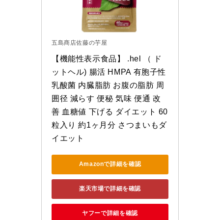
五島商店佐藤の芋屋
【機能性表示食品】 .hel （ ド
ットヘル) 腸活 HMPA 有胞子性
乳酸菌 内臓脂肪 お腹の脂肪 周
囲径 減らす 便秘 気味 便通 改
善 血糖値 下げる ダイエット 60
粒入り 約1ヶ月分 さつまいもダ
イエット
Amazonで詳細を確認
楽天市場で詳細を確認
ヤフーで詳細を確認