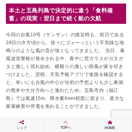
本土と五島列島で決定的に違う「食料備
蓄」の現実：翌日まで続く船の欠航
今回の台風10号（サンサン）の接近時も、前日である
28日の夕方頃から、徐々にゴォーッという不気味な地
鳴りのような風の音が強くなってきました。 当日、暴
風波浪警報が発令される中、夜中に窓ガラスがガタガ
タと激しく揺れ始め、横殴りの激しい雨風が家を叩き
つけました。翌朝、天気予報アプリで進路を確認する
と、幸いにも台風の中心が当初の予想よりも少し東側
の熊本や大分方向へと逸れたため、五島市内（福江
島）では風速15m、降水量6mm程度に留まり、甚大な
家屋被害や停電を免れることができました。
しかし、被害が少なかったからといって、すぐに日常
TOPへ
シェア
HOME
の生活に戻れるわけではないのが、五島列島の過酷な