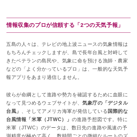
情報収集のプロが信頼する「2つの天気予報」
五島の人々は、テレビの地上波ニュースの気象情報は
もちろんチェックしますが、島で長年台風と対峙して
きたベテランの島民や、気象に命を預ける漁師・農家
などの「よく分かっているプロ」は、一般的な天気予
報アプリをあまり過信しません。
彼らが命綱として進路や勢力を確認するために血眼に
なって見つめるウェブサイトが、
気象庁の「デジタル
台風」
、そしてアメリカ海軍が発信している
国際的な
台風情報「米軍（JTWC）」
の進路予想図です。特に
米軍（JTWC）のデータは、数日先の進路や風速の予
測精度が極めて高く、数時間ごとの微細なルートのズ