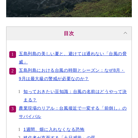
目次
五島列島の美しい夏と、避けては通れない「台風の脅
威」
五島列島における台風の時期とシーズン：なぜ8月・
9月は最大級の警戒が必要なのか？
知っておきたい豆知識：台風の名前はどうやって決
まる？
農業現場のリアル：台風接近で一変する「前倒し」の
サバイバル
1週間、畑に入れなくなる恐怖
移住者が直面する「土日感覚」の罠