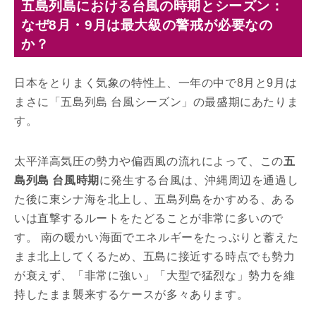
五島列島における台風の時期とシーズン：
なぜ8月・9月は最大級の警戒が必要なの
か？
日本をとりまく気象の特性上、一年の中で8月と9月は
まさに「五島列島 台風シーズン」の最盛期にあたりま
す。
太平洋高気圧の勢力や偏西風の流れによって、この
五
島列島 台風時期
に発生する台風は、沖縄周辺を通過し
た後に東シナ海を北上し、五島列島をかすめる、ある
いは直撃するルートをたどることが非常に多いので
す。 南の暖かい海面でエネルギーをたっぷりと蓄えた
まま北上してくるため、五島に接近する時点でも勢力
が衰えず、「非常に強い」「大型で猛烈な」勢力を維
持したまま襲来するケースが多々あります。