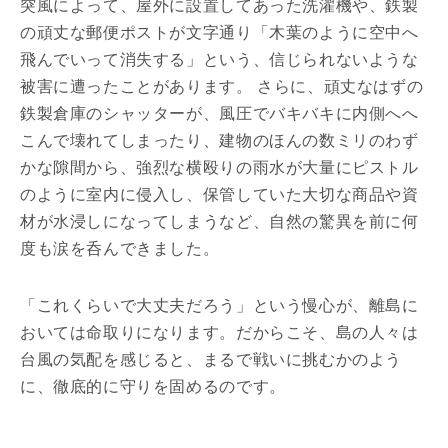
突風によって、屋外に設置してあった洗濯機や、鉄製
の頑丈な郵便ポストが文字通り「木葉のように空中へ
飛んでいって消失する」という、信じられないような
被害に遭ったことがあります。 さらに、頑丈なはずの
鉄製倉庫のシャッターが、風圧でバキバキに内側へへ
こんで壊れてしまったり、建物のほんの数ミリのわず
かな隙間から、強烈な横殴りの雨水が大量にピストル
のように室内に侵入し、保管していた大切な商品や資
材が水浸しになってしまうなど、自然の驚異を前に何
度も涙を呑んできました。
「これくらいで大丈夫だろう」という慢心が、離島に
おいては命取りになります。だからこそ、島の人々は
台風の気配を感じると、まるで戦いに挑むかのよう
に、徹底的に守りを固めるのです。