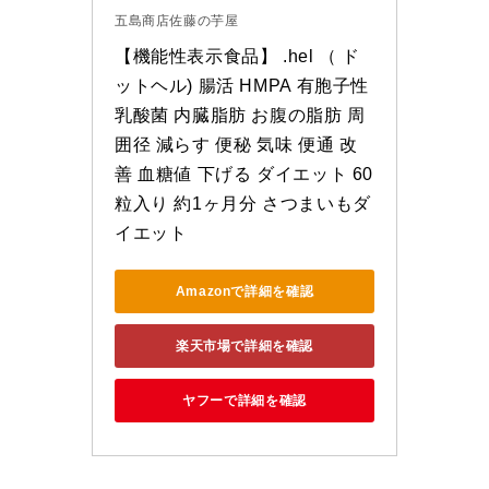
五島商店佐藤の芋屋
【機能性表示食品】 .hel （ ド
ットヘル) 腸活 HMPA 有胞子性
乳酸菌 内臓脂肪 お腹の脂肪 周
囲径 減らす 便秘 気味 便通 改
善 血糖値 下げる ダイエット 60
粒入り 約1ヶ月分 さつまいもダ
イエット
Amazonで詳細を確認
楽天市場で詳細を確認
ヤフーで詳細を確認