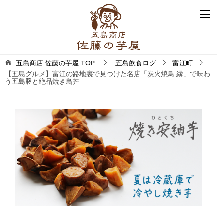
五島商店 佐藤の芋屋
TOP
五島飲食ログ
富江町
【五島グルメ】富江の路地裏で見つけた名店「炭火焼鳥 縁」で味わ
う五島豚と絶品焼き鳥丼