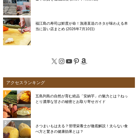
福江島の寿司は鮮度が命！漁港直送のネタが味わえる本
当に旨い店まとめ
2026年7月10日
X
Instagram
YouTube
Pinterest
Amazon
アクセスランキング
五島列島の自然が育む絶品「安納芋」の魅力とは？ねっ
とり濃厚な甘さの秘密とお取り寄せガイド
さつまいもは太る？管理栄養士が徹底解説！太らない食
べ方と驚きの健康効果とは？