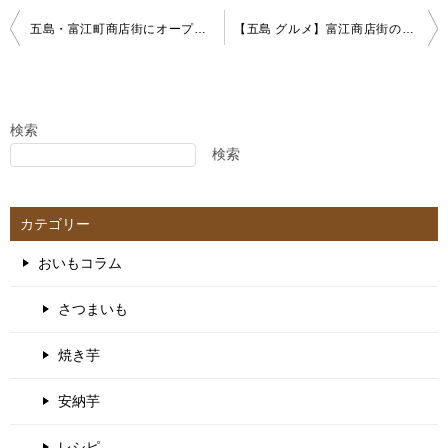
投
五島・富江町商店街にオープンして6年目の「某」は魅力的メニューが豊富だった
【五島 グルメ】富江商店街の新たな憩いの場「喫茶＆かふぇ よっこら処」で絶品ランチとワッフルを満喫
稿
ナ
ビ
ゲ
検索
検索
ー
シ
ョ
カテゴリー
ン
おいもコラム
さつまいも
焼き芋
安納芋
レシピ