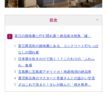
目次
富江の路地裏に佇む隠れ家！絶品炭火焼鳥「縁」
富江商店街の路地裏にある、コンクリート打ちっぱ
なしの隠れ家
日本酒を吹きかけて焼く！？こだわりの「ふわふ
わ」食感
五島豚に五島産アオリイカ！地産地消の絶品串
鹿児島出身のマスターと常連さんとの温かい交流
〆はこれで決まり！タレが絡んだ「焼き鳥丼」