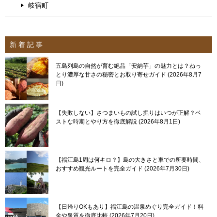
岐宿町
新 着 記 事
五島列島の自然が育む絶品「安納芋」の魅力とは？ねっ
とり濃厚な甘さの秘密とお取り寄せガイド
2026年8月7
日
【失敗しない】さつまいもの試し掘りはいつが正解？ベ
ストな時期とやり方を徹底解説
2026年8月1日
【福江島1周は何キロ？】島の大きさと車での所要時間、
おすすめ観光ルートを完全ガイド
2026年7月30日
【日帰りOKもあり】福江島の温泉めぐり完全ガイド！料
金や泉質を徹底比較
2026年7月20日