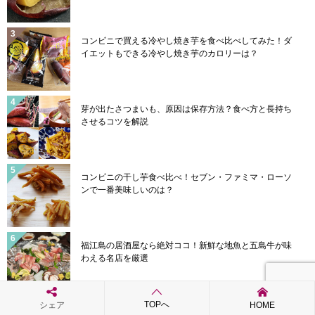
コンビニで買える冷やし焼き芋を食べ比べしてみた！ダ
イエットもできる冷やし焼き芋のカロリーは？
芽が出たさつまいも、原因は保存方法？食べ方と長持ち
させるコツを解説
コンビニの干し芋食べ比べ！セブン・ファミマ・ローソ
ンで一番美味しいのは？
福江島の居酒屋なら絶対ココ！新鮮な地魚と五島牛が味
わえる名店を厳選
TOPへ
シェア
HOME
【福江島1周は何キロ？】島の大きさと車での所要時間、