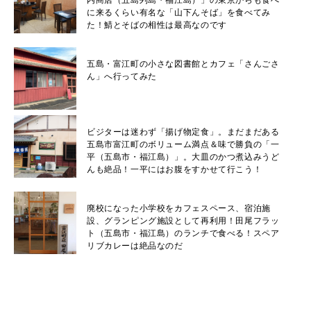
内商店（五島列島・福江島）」の東京からも食べ
に来るくらい有名な「山下んそば」を食べてみ
た！鯖とそばの相性は最高なのです
五島・富江町の小さな図書館とカフェ「さんごさ
ん」へ行ってみた
ビジターは迷わず「揚げ物定食」。まだまだある
五島市富江町のボリューム満点＆味で勝負の「一
平（五島市・福江島）」。大皿のかつ煮込みうど
んも絶品！一平にはお腹をすかせて行こう！
廃校になった小学校をカフェスペース、宿泊施
設、グランピング施設として再利用！田尾フラッ
ト（五島市・福江島）のランチで食べる！スペア
リブカレーは絶品なのだ