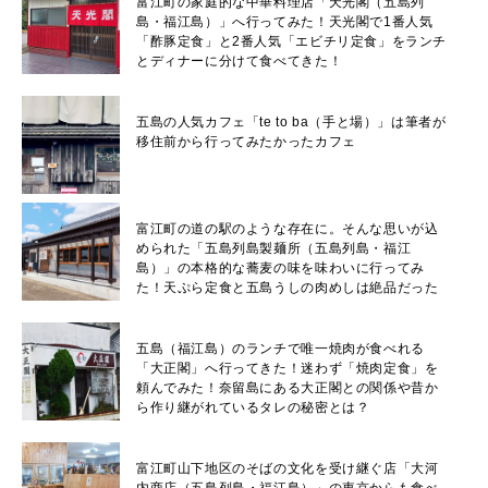
富江町の家庭的な中華料理店「天光閣（五島列
島・福江島）」へ行ってみた！天光閣で1番人気
「酢豚定食」と2番人気「エビチリ定食」をランチ
とディナーに分けて食べてきた！
五島の人気カフェ「te to ba（手と場）」は筆者が
移住前から行ってみたかったカフェ
富江町の道の駅のような存在に。そんな思いが込
められた「五島列島製麺所（五島列島・福江
島）」の本格的な蕎麦の味を味わいに行ってみ
た！天ぷら定食と五島うしの肉めしは絶品だった
五島（福江島）のランチで唯一焼肉が食べれる
「大正閣」へ行ってきた！迷わず「焼肉定食」を
頼んでみた！奈留島にある大正閣との関係や昔か
ら作り継がれているタレの秘密とは？
富江町山下地区のそばの文化を受け継ぐ店「大河