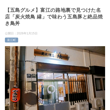
【五島グルメ】富江の路地裏で見つけた名
店「炭火焼鳥 縁」で味わう五島豚と絶品焼
き鳥丼
公開日：
2026年1月15日
富江町