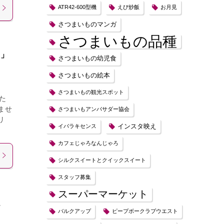
ATR42-600型機
えび炒飯
お月見
さつまいものマンガ
さつまいもの品種
）」
さつまいもの幼児食
さつまいもの絵本
さつまいもの観光スポット
した
ませ
さつまいもアンバサダー協会
リ
インスタ映え
イバラキセンス
カフェじゃろなんじゃろ
シルクスイートとクイックスイート
スタッフ募集
スーパーマーケット
、
バルクアップ
ピープボークラブウエスト