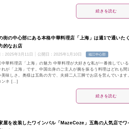
続きを読む
の街の中心部にある本格中華料理店「上海」は週1で通いた
力的なお店
日：
2025年3月11日
公開日：
2025年1月10日
福江中心部
派中華料理店「上海」の魅力 中華料理が大好きな私が一番推している
それが「上海」です。中国出身のご主人が腕を振るう料理はどれも間
い美味しさ。奥様は五島の方で、夫婦二人三脚でお店を営んでいます
ンネ […]
続きを読む
家屋を改装したワインバル「MazeCoze」五島の人気店でワ