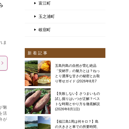
富江町
ら
玉之浦町
岐宿町
れま
新 着 記 事
五島列島の自然が育む絶品
「安納芋」の魅力とは？ねっ
とり濃厚な甘さの秘密とお取
り寄せガイド
2026年8月7
日
【失敗しない】さつまいもの
試し掘りはいつが正解？ベス
トな時期とやり方を徹底解説
が魅
2026年8月1日
を活
弁が
【福江島1周は何キロ？】島
の大きさと車での所要時間、