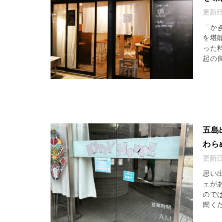
更新
「か
を堪
った
起の良
五島
わら
更新
思い
ェが
ので
聞くだ