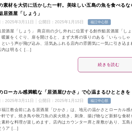
の素材を大切に活かした一軒。美味しい五島の魚を食べるな
鮨居酒屋「しょう」
日：
2025年3月11日
公開日：
2025年1月15日
福江中心部
鮨居酒屋「しょう」 商店街の少し外れに位置する創作鮨居酒屋「しょ
。暖簾をくぐり、扉を開けると、まず大将の張りのある「いらっしゃ
」という声が飛び込み、活気あふれる店内の雰囲気に一気に引き込ま
内は明るく […]
続きを読む
のローカル感満載な「居酒屋ひかさ」で心温まるひとときを
日：
2025年3月11日
公開日：
2025年1月12日
福江中心部
市福江教会前にある居酒屋「ひかさ」は、地元の温かさとローカル感
一軒です。焼き鳥や秋刀魚の炭火焼き、刺身、揚げ物など新鮮な食材
た素朴な料理が楽しめます。店内はカウンター席と座敷があり、五島
うア […]