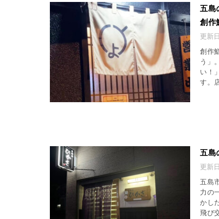
五島
創作
更新
創作
う」
い！
す。店
五島
更新
五島
力の
かし
飛び交