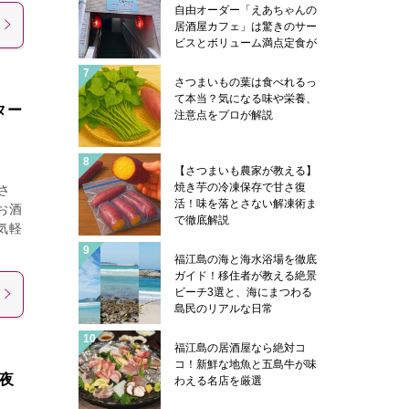
自由オーダー「えあちゃんの
居酒屋カフェ」は驚きのサー
ビスとボリューム満点定食が
凄い
さつまいもの葉は食べれるっ
て本当？気になる味や栄養、
ター
注意点をプロが解説
【さつまいも農家が教える】
焼き芋の冷凍保存で甘さ復
さ
活！味を落とさない解凍術ま
お酒
で徹底解説
気軽
福江島の海と海水浴場を徹底
ガイド！移住者が教える絶景
ビーチ3選と、海にまつわる
島民のリアルな日常
福江島の居酒屋なら絶対コ
コ！新鮮な地魚と五島牛が味
夜
わえる名店を厳選