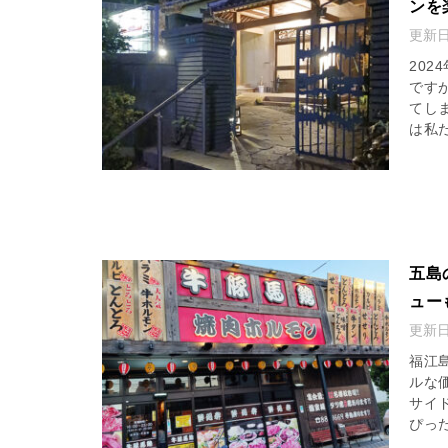
ンを
更新
20
です
てし
は私だ
五島
ュー
更新
福江
ルな
サイ
ぴった