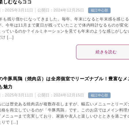
楽しむならココ
日：
2025年3月11日
公開日：
2024年12月25日
福江中心部
24年も残り僅かになってきました。毎年、年末になると年末感を感じ
が、今年は11月まで夏日が残っていたことで体内時計なるものが変化
まっているのか？イルミネーションを見ても年末のような感じがしな
け […]
続きを読む
の牛豚馬鶏（焼肉店）は全席個室でリーズナブル！豊富なメ
も魅力
日：
2025年3月11日
公開日：
2024年12月15日
福江中心部
島には歴史ある焼肉店が複数存在しますが、幅広いメニューとリーズ
価格を両立しているのが「牛豚馬鶏」です。このお店ではメイン料理
ドメニューまで充実しており、家族や友人と楽しいひとときを過ごす
りで […]