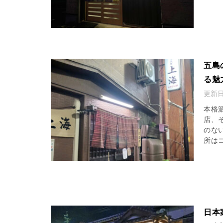
五島
る魅
更新
本格
店、
のな
所はコ
日本