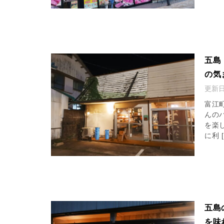
五島
の気
更新
富江
んの
を楽
に利 [
五島
を味