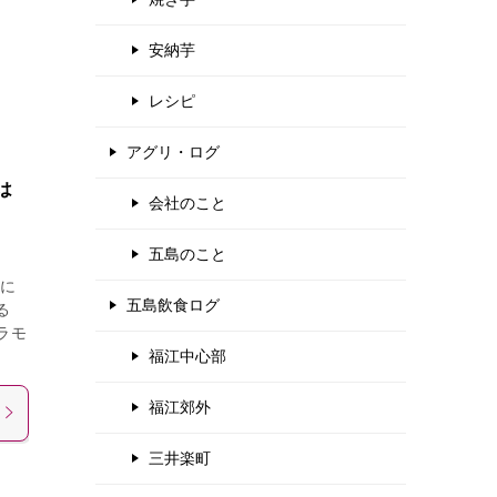
安納芋
レシピ
アグリ・ログ
は
会社のこと
五島のこと
に
五島飲食ログ
る
ラモ
福江中心部
福江郊外
三井楽町