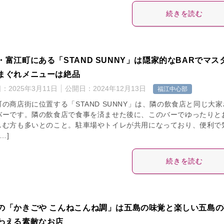
続きを読む
・富江町にある「STAND SUNNY」は隠家的なBARでマス
まぐれメニューは絶品
日：
2025年3月11日
公開日：
2024年12月13日
福江中心部
町の商店街に位置する「STAND SUNNY」は、隣の飲食店と同じ大家
バーです。隣の飲食店で食事を済ませた後に、このバーでゆったりと
しむ方も多いとのこと。駐車場やトイレが共用になっており、便利で
…]
続きを読む
の「かきごや こんねこんね調」は五島の味覚と楽しい五島の
わえる素敵なお店