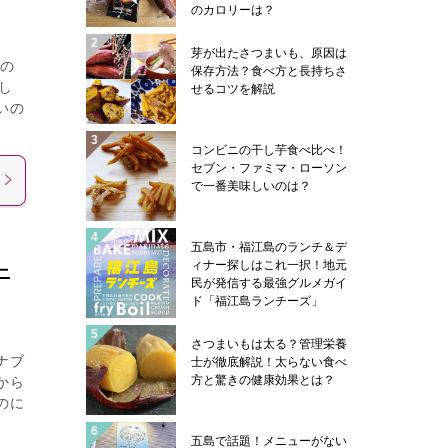
のカロリーは？
芽が出たさつまいも、原因は
るの
保存方法？食べ方と長持ちさ
し
せるコツを解説
いの
コンビニの干し芋食べ比べ！
セブン・ファミマ・ローソン
で一番美味しいのは？
五島市・福江島のランチ＆デ
ィナー探しはこれ一択！地元
ニ
民が発信する最強グルメガイ
ド「福江島ランチーズ」
さつまいもは太る？管理栄養
ナブ
士が徹底解説！太らない食べ
方と驚きの健康効果とは？
から
のに
五島で話題！メニューがない