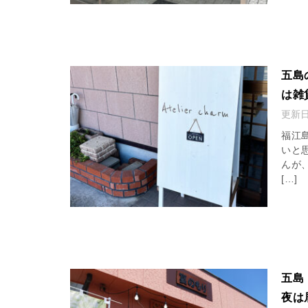
五島
は雑
更新
福江島
いと
んが
[…]
五島
夜は