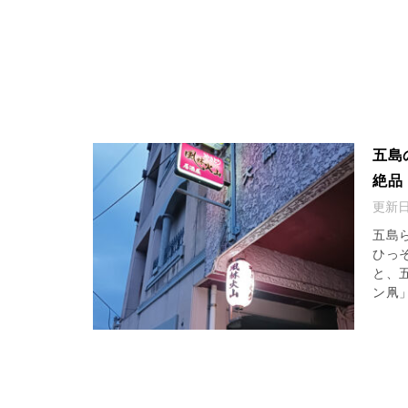
五島
絶品
更新
五島
ひっ
と、
ン凧」