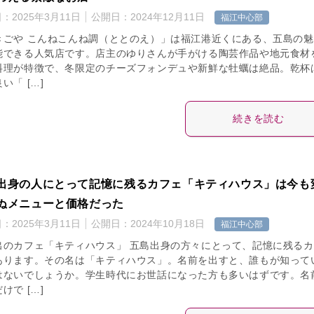
日：
2025年3月11日
公開日：
2024年12月11日
福江中心部
きごや こんねこんね調（ととのえ）」は福江港近くにある、五島の魅
能できる人気店です。店主のゆりさんが手がける陶芸作品や地元食材
料理が特徴で、冬限定のチーズフォンデュや新鮮な牡蠣は絶品。乾杯
い「 […]
続きを読む
出身の人にとって記憶に残るカフェ「キティハウス」は今も
ぬメニューと価格だった
日：
2025年3月11日
公開日：
2024年10月18日
福江中心部
出のカフェ「キティハウス」 五島出身の方々にとって、記憶に残るカ
あります。その名は「キティハウス」。名前を出すと、誰もが知って
はないでしょうか。学生時代にお世話になった方も多いはずです。名
けで […]