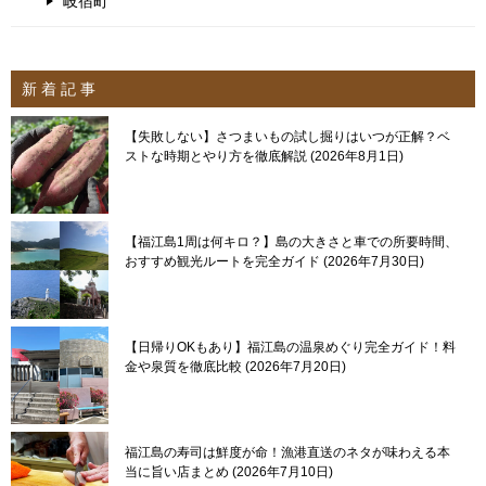
岐宿町
新 着 記 事
【失敗しない】さつまいもの試し掘りはいつが正解？ベ
ストな時期とやり方を徹底解説
2026年8月1日
【福江島1周は何キロ？】島の大きさと車での所要時間、
おすすめ観光ルートを完全ガイド
2026年7月30日
【日帰りOKもあり】福江島の温泉めぐり完全ガイド！料
金や泉質を徹底比較
2026年7月20日
福江島の寿司は鮮度が命！漁港直送のネタが味わえる本
当に旨い店まとめ
2026年7月10日