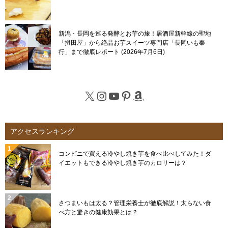
新潟・長岡を巡る発酵とお芋の旅！居酒屋新幹線の聖地
「摂田屋」から絶品お芋スイーツ専門店「長岡いも奉
行」まで徹底レポート
2026年7月6日
X
Instagram
YouTube
Pinterest
Amazon
アクセスランキング
コンビニで買える冷やし焼き芋を食べ比べしてみた！ダ
イエットもできる冷やし焼き芋のカロリーは？
さつまいもは太る？管理栄養士が徹底解説！太らない食
べ方と驚きの健康効果とは？