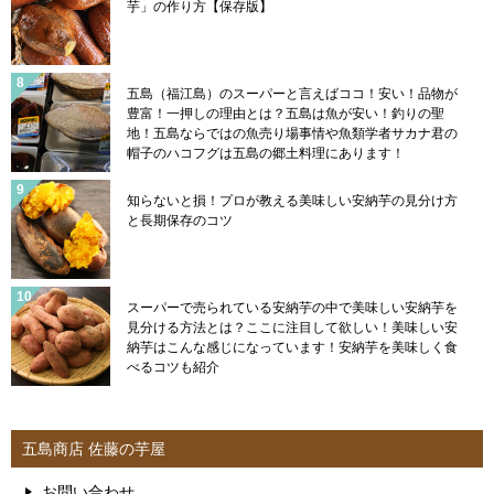
芋」の作り方【保存版】
五島（福江島）のスーパーと言えばココ！安い！品物が
豊富！一押しの理由とは？五島は魚が安い！釣りの聖
地！五島ならではの魚売り場事情や魚類学者サカナ君の
帽子のハコフグは五島の郷土料理にあります！
知らないと損！プロが教える美味しい安納芋の見分け方
と長期保存のコツ
スーパーで売られている安納芋の中で美味しい安納芋を
見分ける方法とは？ここに注目して欲しい！美味しい安
納芋はこんな感じになっています！安納芋を美味しく食
べるコツも紹介
五島商店 佐藤の芋屋
お問い合わせ