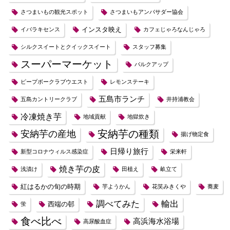
さつまいもの観光スポット
さつまいもアンバサダー協会
インスタ映え
イバラキセンス
カフェじゃろなんじゃろ
シルクスイートとクイックスイート
スタッフ募集
スーパーマーケット
バルクアップ
ピープボークラブウエスト
レモンステーキ
五島市ランチ
五島カントリークラブ
井持浦教会
冷凍焼き芋
地域貢献
地獄炊き
安納芋の種類
安納芋の産地
揚げ物定食
日帰り旅行
新型コロナウィルス感染症
栄来軒
焼き芋の皮
浅漬け
田植え
畝立て
紅はるかの旬の時期
芋ようかん
花笑みきくや
蕎麦
調べてみた
輸出
西端の邨
蛍
食べ比べ
高浜海水浴場
高尿酸血症