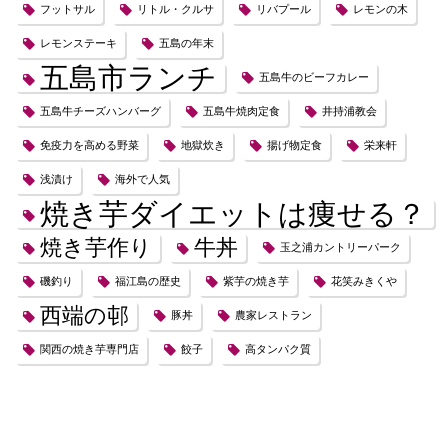
フットサル
リトル・クルサ
リバプール
レモンの木
レモンステーキ
五島の年末
五島市ランチ
五島牛のビーフカレー
五島牛チーズハンバーグ
五島牛焼肉定食
井持浦教会
免疫力を高める野菜
地獄炊き
揚げ物定食
栄来軒
浅漬け
海外で人気
焼き芋ダイエットは痩せる？
焼き芋作り
牛丼
玉之浦カントリーパーク
磯釣り
福江島の歴史
紫芋の焼き芋
花笑みきくや
西端の邨
豚丼
農家レストラン
関西の焼き芋専門店
餃子
高タンパク質