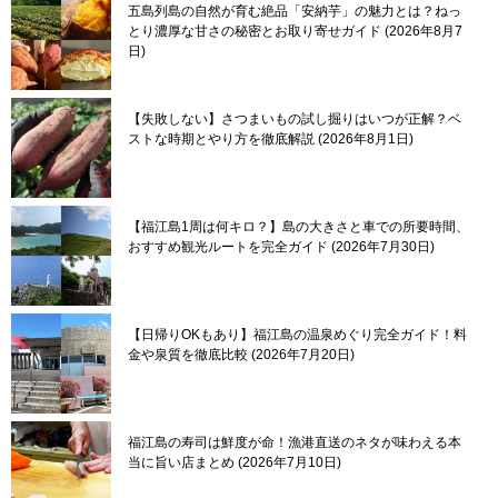
五島列島の自然が育む絶品「安納芋」の魅力とは？ねっ
とり濃厚な甘さの秘密とお取り寄せガイド
2026年8月7
日
【失敗しない】さつまいもの試し掘りはいつが正解？ベ
ストな時期とやり方を徹底解説
2026年8月1日
【福江島1周は何キロ？】島の大きさと車での所要時間、
おすすめ観光ルートを完全ガイド
2026年7月30日
【日帰りOKもあり】福江島の温泉めぐり完全ガイド！料
金や泉質を徹底比較
2026年7月20日
福江島の寿司は鮮度が命！漁港直送のネタが味わえる本
当に旨い店まとめ
2026年7月10日