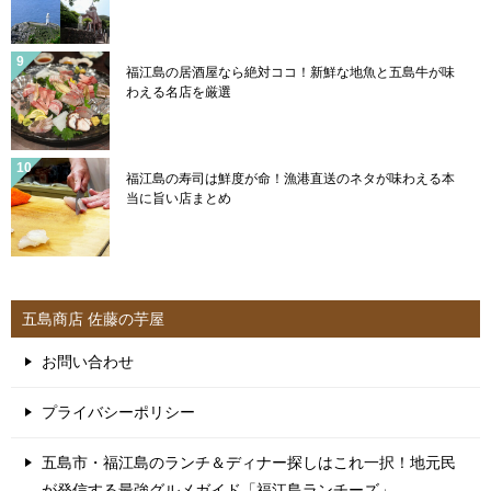
福江島の居酒屋なら絶対ココ！新鮮な地魚と五島牛が味
わえる名店を厳選
福江島の寿司は鮮度が命！漁港直送のネタが味わえる本
当に旨い店まとめ
五島商店 佐藤の芋屋
お問い合わせ
プライバシーポリシー
五島市・福江島のランチ＆ディナー探しはこれ一択！地元民
が発信する最強グルメガイド「福江島ランチーズ」