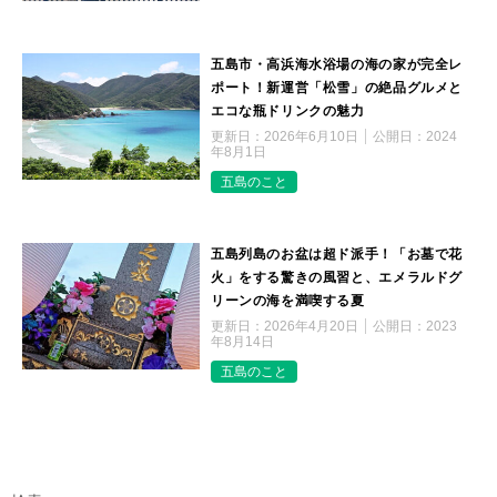
五島市・高浜海水浴場の海の家が完全レ
ポート！新運営「松雪」の絶品グルメと
エコな瓶ドリンクの魅力
更新日：
2026年6月10日
公開日：
2024
年8月1日
五島のこと
五島列島のお盆は超ド派手！「お墓で花
火」をする驚きの風習と、エメラルドグ
リーンの海を満喫する夏
更新日：
2026年4月20日
公開日：
2023
年8月14日
五島のこと