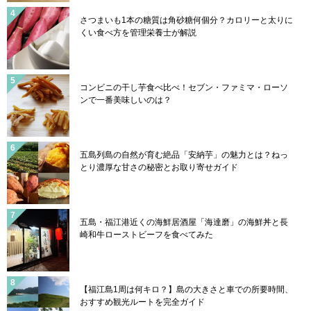
さつまいも1本の糖質は角砂糖何個分？カロリーと太りに
くい食べ方を管理栄養士が解説
コンビニの干し芋食べ比べ！セブン・ファミマ・ローソ
ンで一番美味しいのは？
五島列島の自然が育む絶品「安納芋」の魅力とは？ねっ
とり濃厚な甘さの秘密とお取り寄せガイド
五島・福江港近くの海鮮居酒屋「海達磨」の海鮮丼と長
崎和牛ローストビーフを食べてみた
【福江島1周は何キロ？】島の大きさと車での所要時間、
おすすめ観光ルートを完全ガイド