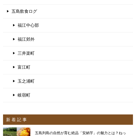
五島飲食ログ
福江中心部
福江郊外
三井楽町
富江町
玉之浦町
岐宿町
新 着 記 事
五島列島の自然が育む絶品「安納芋」の魅力とは？ねっ