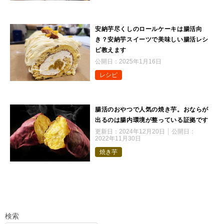
安納芋尽くしのロールケーキは腸活向
き？安納芋スイーツで美味しい腸活レシ
ピ教えます
公開日：
2025年1月16日
レシピ
腸活のおやつで人気の焼き芋。おならが
出るのは腸内環境が整っている証拠です
更新日：
2024年12月20日
公開日：
2022年11月30日
焼き芋
検索