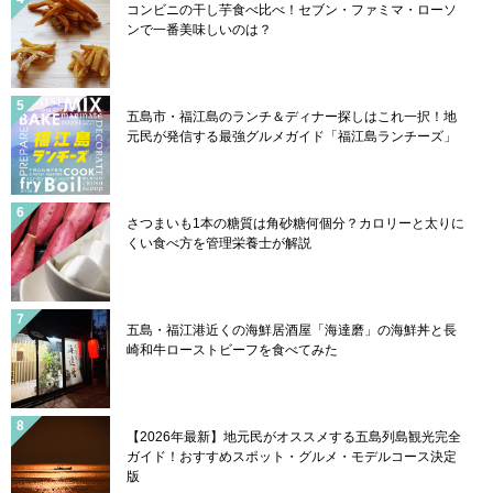
コンビニの干し芋食べ比べ！セブン・ファミマ・ローソ
ンで一番美味しいのは？
五島市・福江島のランチ＆ディナー探しはこれ一択！地
元民が発信する最強グルメガイド「福江島ランチーズ」
さつまいも1本の糖質は角砂糖何個分？カロリーと太りに
くい食べ方を管理栄養士が解説
五島・福江港近くの海鮮居酒屋「海達磨」の海鮮丼と長
崎和牛ローストビーフを食べてみた
【2026年最新】地元民がオススメする五島列島観光完全
ガイド！おすすめスポット・グルメ・モデルコース決定
版