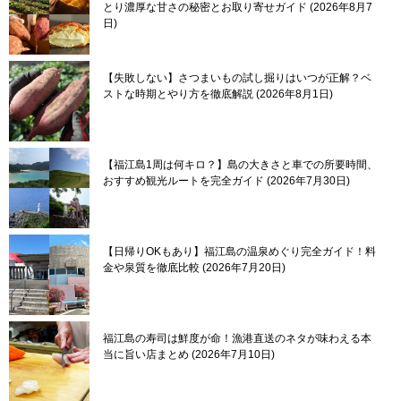
とり濃厚な甘さの秘密とお取り寄せガイド
2026年8月7
日
【失敗しない】さつまいもの試し掘りはいつが正解？ベ
ストな時期とやり方を徹底解説
2026年8月1日
【福江島1周は何キロ？】島の大きさと車での所要時間、
おすすめ観光ルートを完全ガイド
2026年7月30日
【日帰りOKもあり】福江島の温泉めぐり完全ガイド！料
金や泉質を徹底比較
2026年7月20日
福江島の寿司は鮮度が命！漁港直送のネタが味わえる本
当に旨い店まとめ
2026年7月10日