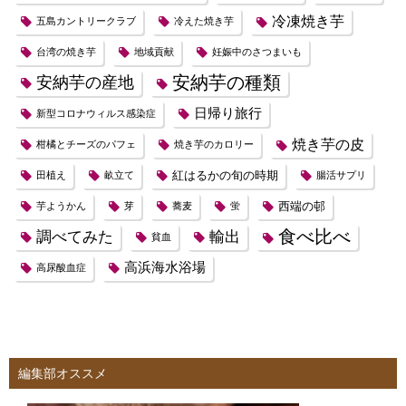
冷凍焼き芋
五島カントリークラブ
冷えた焼き芋
台湾の焼き芋
地域貢献
妊娠中のさつまいも
安納芋の種類
安納芋の産地
日帰り旅行
新型コロナウィルス感染症
焼き芋の皮
柑橘とチーズのパフェ
焼き芋のカロリー
紅はるかの旬の時期
田植え
畝立て
腸活サプリ
西端の邨
芋ようかん
芽
蕎麦
蛍
食べ比べ
調べてみた
輸出
貧血
高浜海水浴場
高尿酸血症
編集部オススメ