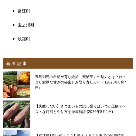
富江町
玉之浦町
岐宿町
新 着 記 事
五島列島の自然が育む絶品「安納芋」の魅力とは？ねっ
とり濃厚な甘さの秘密とお取り寄せガイド
2026年8月7
日
【失敗しない】さつまいもの試し掘りはいつが正解？ベ
ストな時期とやり方を徹底解説
2026年8月1日
【福江島1周は何キロ？】島の大きさと車での所要時間、