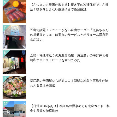
【さつまいも農家が教える】焼き芋の冷凍保存で甘さ復
活！味を落とさない解凍術まで徹底解説
五島で話題！メニューがない自由オーダー「えあちゃん
の居酒屋カフェ」は驚きのサービスとボリューム満点定
食が凄い
五島・福江港近くの海鮮居酒屋「海達磨」の海鮮丼と長
崎和牛ローストビーフを食べてみた
福江島の居酒屋なら絶対ココ！新鮮な地魚と五島牛が味
わえる名店を厳選
【日帰りOKもあり】福江島の温泉めぐり完全ガイド！料
金や泉質を徹底比較