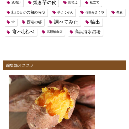
焼き芋の皮
浅漬け
田植え
畝立て
紅はるかの旬の時期
芋ようかん
花笑みきくや
蕎麦
調べてみた
輸出
西端の邨
蛍
食べ比べ
高浜海水浴場
高尿酸血症
編集部オススメ