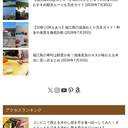
おすすめ観光ルートを完全ガイド
2026年7月30日
【日帰りOKもあり】福江島の温泉めぐり完全ガイド！料
金や泉質を徹底比較
2026年7月20日
福江島の寿司は鮮度が命！漁港直送のネタが味わえる本
当に旨い店まとめ
2026年7月10日
X
Instagram
YouTube
Pinterest
Amazon
アクセスランキング
コンビニで買える冷やし焼き芋を食べ比べしてみた！ダ
イエットもできる冷やし焼き芋のカロリーは？