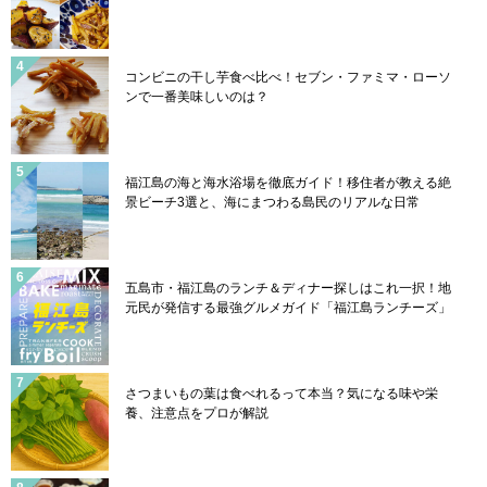
コンビニの干し芋食べ比べ！セブン・ファミマ・ローソ
ンで一番美味しいのは？
福江島の海と海水浴場を徹底ガイド！移住者が教える絶
景ビーチ3選と、海にまつわる島民のリアルな日常
五島市・福江島のランチ＆ディナー探しはこれ一択！地
元民が発信する最強グルメガイド「福江島ランチーズ」
さつまいもの葉は食べれるって本当？気になる味や栄
養、注意点をプロが解説