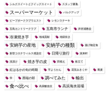
シルクスイートとクイックスイート
スタッフ募集
スーパーマーケット
バルクアップ
ピープボークラブウエスト
レモンステーキ
五島市ランチ
五島カントリークラブ
井持浦教会
冷凍焼き芋
地域貢献
地獄炊き
安納芋の種類
安納芋の産地
揚げ物定食
日帰り旅行
新型コロナウィルス感染症
栄来軒
焼き芋の皮
浅漬け
田植え
畝立て
紅はるかの旬の時期
芋ようかん
花笑みきくや
蕎麦
調べてみた
輸出
西端の邨
蛍
食べ比べ
高浜海水浴場
高尿酸血症