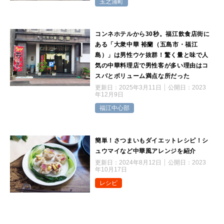
玉之浦町
コンネホテルから30秒。福江飲食店街に
ある「大衆中華 裕蘭（五島市・福江
島）」は男性ウケ抜群！驚く量と味で人
気の中華料理店で男性客が多い理由はコ
スパとボリューム満点な所だった
更新日：
2025年3月11日
公開日：
2023
年12月9日
福江中心部
簡単！さつまいもダイエットレシピ！シ
ュウマイなど中華風アレンジを紹介
更新日：
2024年8月12日
公開日：
2023
年10月17日
レシピ