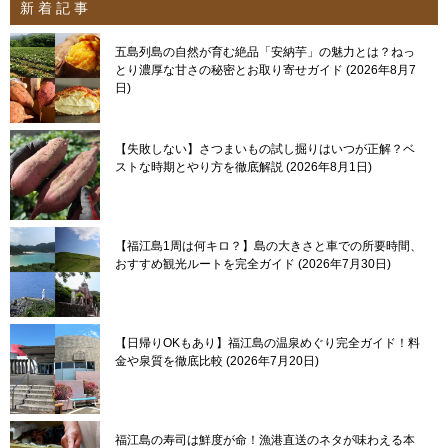
新 着 記 事
五島列島の自然が育む絶品「安納芋」の魅力とは？ねっ
とり濃厚な甘さの秘密とお取り寄せガイド
2026年8月7
日
【失敗しない】さつまいもの試し掘りはいつが正解？ベ
ストな時期とやり方を徹底解説
2026年8月1日
【福江島1周は何キロ？】島の大きさと車での所要時間、
おすすめ観光ルートを完全ガイド
2026年7月30日
【日帰りOKもあり】福江島の温泉めぐり完全ガイド！料
金や泉質を徹底比較
2026年7月20日
福江島の寿司は鮮度が命！漁港直送のネタが味わえる本