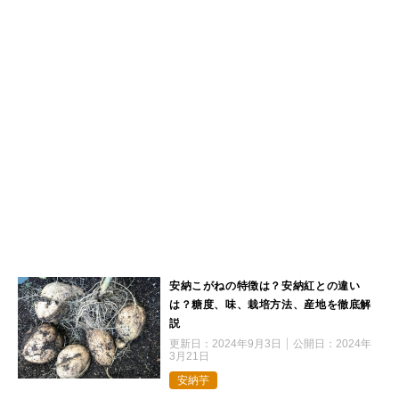
安納こがねの特徴は？安納紅との違い
は？糖度、味、栽培方法、産地を徹底解
説
更新日：
2024年9月3日
公開日：
2024年
3月21日
安納芋