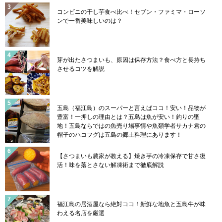
コンビニの干し芋食べ比べ！セブン・ファミマ・ローソ
ンで一番美味しいのは？
芽が出たさつまいも、原因は保存方法？食べ方と長持ち
させるコツを解説
五島（福江島）のスーパーと言えばココ！安い！品物が
豊富！一押しの理由とは？五島は魚が安い！釣りの聖
地！五島ならではの魚売り場事情や魚類学者サカナ君の
帽子のハコフグは五島の郷土料理にあります！
【さつまいも農家が教える】焼き芋の冷凍保存で甘さ復
活！味を落とさない解凍術まで徹底解説
福江島の居酒屋なら絶対ココ！新鮮な地魚と五島牛が味
わえる名店を厳選