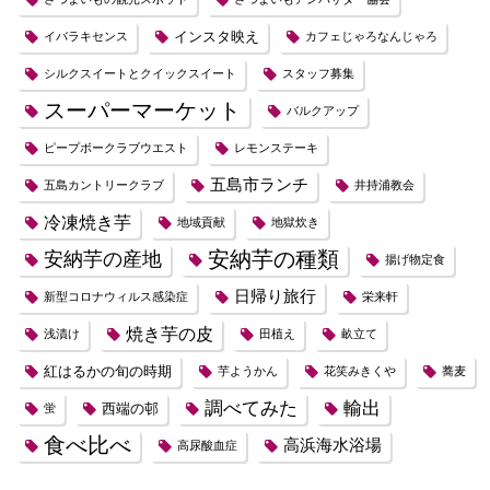
インスタ映え
イバラキセンス
カフェじゃろなんじゃろ
シルクスイートとクイックスイート
スタッフ募集
スーパーマーケット
バルクアップ
ピープボークラブウエスト
レモンステーキ
五島市ランチ
五島カントリークラブ
井持浦教会
冷凍焼き芋
地域貢献
地獄炊き
安納芋の種類
安納芋の産地
揚げ物定食
日帰り旅行
新型コロナウィルス感染症
栄来軒
焼き芋の皮
浅漬け
田植え
畝立て
紅はるかの旬の時期
芋ようかん
花笑みきくや
蕎麦
調べてみた
輸出
西端の邨
蛍
食べ比べ
高浜海水浴場
高尿酸血症