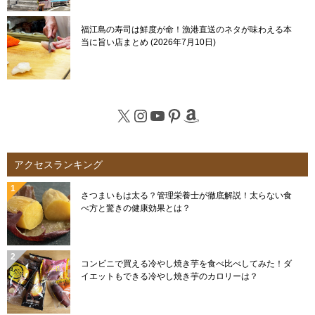
福江島の寿司は鮮度が命！漁港直送のネタが味わえる本
当に旨い店まとめ
2026年7月10日
X
Instagram
YouTube
Pinterest
Amazon
アクセスランキング
さつまいもは太る？管理栄養士が徹底解説！太らない食
べ方と驚きの健康効果とは？
コンビニで買える冷やし焼き芋を食べ比べしてみた！ダ
イエットもできる冷やし焼き芋のカロリーは？