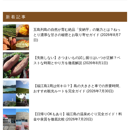
新 着 記 事
五島列島の自然が育む絶品「安納芋」の魅力とは？ねっ
とり濃厚な甘さの秘密とお取り寄せガイド
2026年8月7
日
【失敗しない】さつまいもの試し掘りはいつが正解？ベ
ストな時期とやり方を徹底解説
2026年8月1日
【福江島1周は何キロ？】島の大きさと車での所要時間、
おすすめ観光ルートを完全ガイド
2026年7月30日
【日帰りOKもあり】福江島の温泉めぐり完全ガイド！料
金や泉質を徹底比較
2026年7月20日