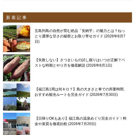
新 着 記 事
五島列島の自然が育む絶品「安納芋」の魅力とは？ねっ
とり濃厚な甘さの秘密とお取り寄せガイド
2026年8月7
日
【失敗しない】さつまいもの試し掘りはいつが正解？ベ
ストな時期とやり方を徹底解説
2026年8月1日
【福江島1周は何キロ？】島の大きさと車での所要時間、
おすすめ観光ルートを完全ガイド
2026年7月30日
【日帰りOKもあり】福江島の温泉めぐり完全ガイド！料
金や泉質を徹底比較
2026年7月20日