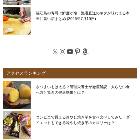
福江島の寿司は鮮度が命！漁港直送のネタが味わえる本
当に旨い店まとめ
2026年7月10日
X
Instagram
YouTube
Pinterest
Amazon
アクセスランキング
さつまいもは太る？管理栄養士が徹底解説！太らない食
べ方と驚きの健康効果とは？
コンビニで買える冷やし焼き芋を食べ比べしてみた！ダ
イエットもできる冷やし焼き芋のカロリーは？