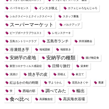
インスタ映え
イバラキセンス
カフェじゃろなんじゃろ
シルクスイートとクイックスイート
スタッフ募集
スーパーマーケット
バルクアップ
ピープボークラブウエスト
レモンステーキ
五島市ランチ
五島カントリークラブ
井持浦教会
冷凍焼き芋
地域貢献
地獄炊き
安納芋の種類
安納芋の産地
揚げ物定食
日帰り旅行
新型コロナウィルス感染症
栄来軒
焼き芋の皮
浅漬け
田植え
畝立て
紅はるかの旬の時期
芋ようかん
花笑みきくや
蕎麦
調べてみた
輸出
西端の邨
蛍
食べ比べ
高浜海水浴場
高尿酸血症