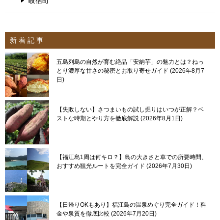
岐宿町
新 着 記 事
五島列島の自然が育む絶品「安納芋」の魅力とは？ねっ
とり濃厚な甘さの秘密とお取り寄せガイド
2026年8月7
日
【失敗しない】さつまいもの試し掘りはいつが正解？ベ
ストな時期とやり方を徹底解説
2026年8月1日
【福江島1周は何キロ？】島の大きさと車での所要時間、
おすすめ観光ルートを完全ガイド
2026年7月30日
【日帰りOKもあり】福江島の温泉めぐり完全ガイド！料
金や泉質を徹底比較
2026年7月20日