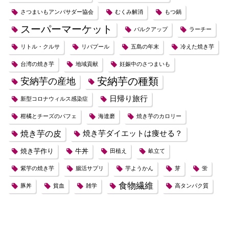
さつまいもアンバサダー協会
むくみ解消
もつ鍋
スーパーマーケット
バルクアップ
ラーチー
リトル・クルサ
リバプール
五島の年末
冷えた焼き芋
台湾の焼き芋
地域貢献
妊娠中のさつまいも
安納芋の種類
安納芋の産地
日帰り旅行
新型コロナウィルス感染症
柑橘とチーズのパフェ
海達磨
焼き芋のカロリー
焼き芋の皮
焼き芋ダイエットは痩せる？
焼き芋作り
牛丼
田植え
畝立て
紫芋の焼き芋
腸活サプリ
芋ようかん
芽
蛍
食物繊維
豚丼
貧血
雑学
高タンパク質