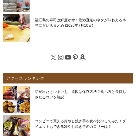
福江島の寿司は鮮度が命！漁港直送のネタが味わえる本
当に旨い店まとめ
2026年7月10日
X
Instagram
YouTube
Pinterest
Amazon
アクセスランキング
芽が出たさつまいも、原因は保存方法？食べ方と長持ち
させるコツを解説
コンビニで買える冷やし焼き芋を食べ比べしてみた！ダ
イエットもできる冷やし焼き芋のカロリーは？