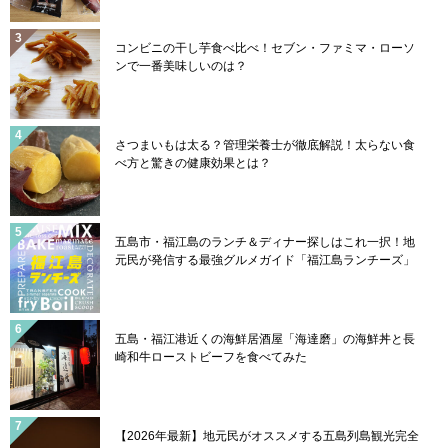
コンビニの干し芋食べ比べ！セブン・ファミマ・ローソ
ンで一番美味しいのは？
さつまいもは太る？管理栄養士が徹底解説！太らない食
べ方と驚きの健康効果とは？
五島市・福江島のランチ＆ディナー探しはこれ一択！地
元民が発信する最強グルメガイド「福江島ランチーズ」
五島・福江港近くの海鮮居酒屋「海達磨」の海鮮丼と長
崎和牛ローストビーフを食べてみた
【2026年最新】地元民がオススメする五島列島観光完全