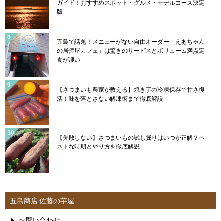
ガイド！おすすめスポット・グルメ・モデルコース決定
版
五島で話題！メニューがない自由オーダー「えあちゃん
の居酒屋カフェ」は驚きのサービスとボリューム満点定
食が凄い
【さつまいも農家が教える】焼き芋の冷凍保存で甘さ復
活！味を落とさない解凍術まで徹底解説
【失敗しない】さつまいもの試し掘りはいつが正解？ベ
ストな時期とやり方を徹底解説
五島商店 佐藤の芋屋
お問い合わせ