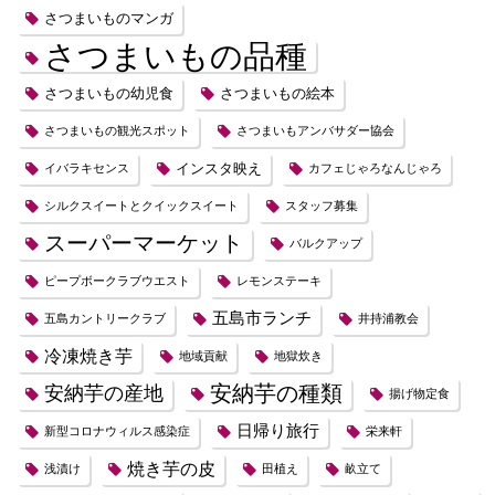
さつまいものマンガ
さつまいもの品種
さつまいもの幼児食
さつまいもの絵本
さつまいもの観光スポット
さつまいもアンバサダー協会
インスタ映え
イバラキセンス
カフェじゃろなんじゃろ
シルクスイートとクイックスイート
スタッフ募集
スーパーマーケット
バルクアップ
ピープボークラブウエスト
レモンステーキ
五島市ランチ
五島カントリークラブ
井持浦教会
冷凍焼き芋
地域貢献
地獄炊き
安納芋の種類
安納芋の産地
揚げ物定食
日帰り旅行
新型コロナウィルス感染症
栄来軒
焼き芋の皮
浅漬け
田植え
畝立て