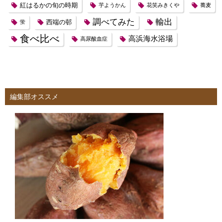
紅はるかの旬の時期
芋ようかん
花笑みきくや
蕎麦
調べてみた
輸出
西端の邨
蛍
食べ比べ
高浜海水浴場
高尿酸血症
編集部オススメ