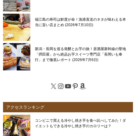
福江島の寿司は鮮度が命！漁港直送のネタが味わえる本
当に旨い店まとめ
2026年7月10日
新潟・長岡を巡る発酵とお芋の旅！居酒屋新幹線の聖地
「摂田屋」から絶品お芋スイーツ専門店「長岡いも奉
行」まで徹底レポート
2026年7月6日
X
Instagram
YouTube
Pinterest
Amazon
アクセスランキング
コンビニで買える冷やし焼き芋を食べ比べしてみた！ダ
イエットもできる冷やし焼き芋のカロリーは？