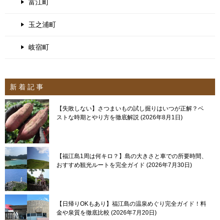
富江町
玉之浦町
岐宿町
新 着 記 事
【失敗しない】さつまいもの試し掘りはいつが正解？ベ
ストな時期とやり方を徹底解説
2026年8月1日
【福江島1周は何キロ？】島の大きさと車での所要時間、
おすすめ観光ルートを完全ガイド
2026年7月30日
【日帰りOKもあり】福江島の温泉めぐり完全ガイド！料
金や泉質を徹底比較
2026年7月20日