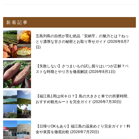
新 着 記 事
五島列島の自然が育む絶品「安納芋」の魅力とは？ねっ
とり濃厚な甘さの秘密とお取り寄せガイド
2026年8月7
日
【失敗しない】さつまいもの試し掘りはいつが正解？ベ
ストな時期とやり方を徹底解説
2026年8月1日
【福江島1周は何キロ？】島の大きさと車での所要時間、
おすすめ観光ルートを完全ガイド
2026年7月30日
【日帰りOKもあり】福江島の温泉めぐり完全ガイド！料
金や泉質を徹底比較
2026年7月20日