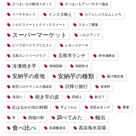
さつまいもの観光スポット
さつまいもアンバサダー協会
インスタ映え
イバラキセンス
カフェじゃろなんじゃろ
シルクスイートとクイックスイート
スタッフ募集
スーパーマーケット
バルクアップ
ピープボークラブウエスト
レモンステーキ
五島市ランチ
五島カントリークラブ
井持浦教会
冷凍焼き芋
地域貢献
地獄炊き
安納芋の種類
安納芋の産地
揚げ物定食
日帰り旅行
新型コロナウィルス感染症
栄来軒
焼き芋の皮
浅漬け
田植え
畝立て
紅はるかの旬の時期
芋ようかん
花笑みきくや
蕎麦
調べてみた
輸出
西端の邨
蛍
食べ比べ
高浜海水浴場
高尿酸血症