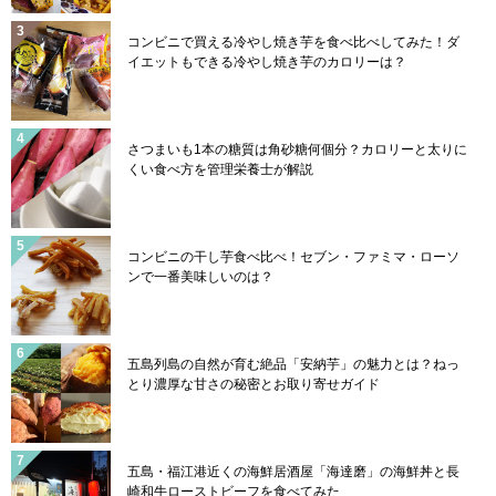
コンビニで買える冷やし焼き芋を食べ比べしてみた！ダ
イエットもできる冷やし焼き芋のカロリーは？
さつまいも1本の糖質は角砂糖何個分？カロリーと太りに
くい食べ方を管理栄養士が解説
コンビニの干し芋食べ比べ！セブン・ファミマ・ローソ
ンで一番美味しいのは？
五島列島の自然が育む絶品「安納芋」の魅力とは？ねっ
とり濃厚な甘さの秘密とお取り寄せガイド
五島・福江港近くの海鮮居酒屋「海達磨」の海鮮丼と長
崎和牛ローストビーフを食べてみた