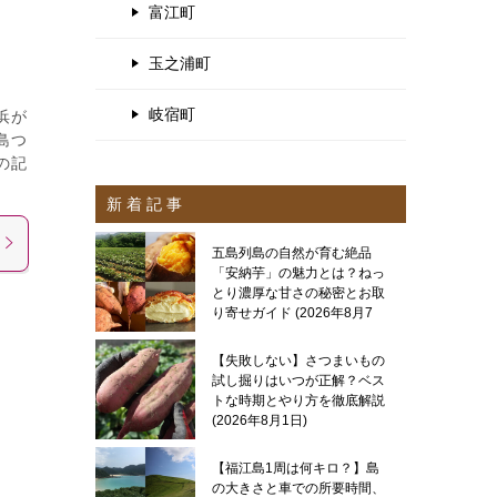
富江町
玉之浦町
岐宿町
浜が
島つ
の記
新 着 記 事
五島列島の自然が育む絶品
「安納芋」の魅力とは？ねっ
とり濃厚な甘さの秘密とお取
り寄せガイド
2026年8月7
日
【失敗しない】さつまいもの
試し掘りはいつが正解？ベス
トな時期とやり方を徹底解説
2026年8月1日
【福江島1周は何キロ？】島
の大きさと車での所要時間、