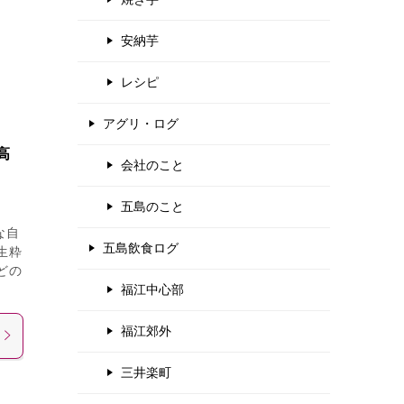
安納芋
レシピ
アグリ・ログ
高
会社のこと
五島のこと
な自
五島飲食ログ
生粋
どの
福江中心部
福江郊外
三井楽町