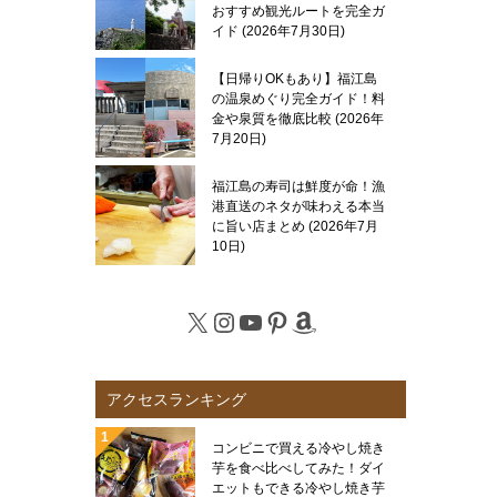
おすすめ観光ルートを完全ガ
イド
2026年7月30日
【日帰りOKもあり】福江島
の温泉めぐり完全ガイド！料
金や泉質を徹底比較
2026年
7月20日
福江島の寿司は鮮度が命！漁
港直送のネタが味わえる本当
に旨い店まとめ
2026年7月
10日
X
Instagram
YouTube
Pinterest
Amazon
アクセスランキング
コンビニで買える冷やし焼き
芋を食べ比べしてみた！ダイ
エットもできる冷やし焼き芋