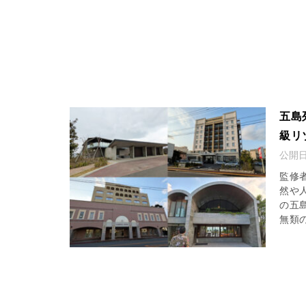
五島
級リ
公開
監修
然や
の五
無類の