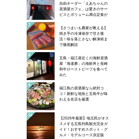
自由オーダー「えあちゃんの
居酒屋カフェ」は驚きのサー
ビスとボリューム満点定食が
凄い
【さつまいも農家が教える】
焼き芋の冷凍保存で甘さ復
活！味を落とさない解凍術ま
で徹底解説
五島・福江港近くの海鮮居酒
屋「海達磨」の海鮮丼と長崎
和牛ローストビーフを食べて
みた
福江島の居酒屋なら絶対コ
コ！新鮮な地魚と五島牛が味
わえる名店を厳選
【2026年最新】地元民がオス
スメする五島列島観光完全ガ
イド！おすすめスポット・グ
ルメ・モデルコース決定版