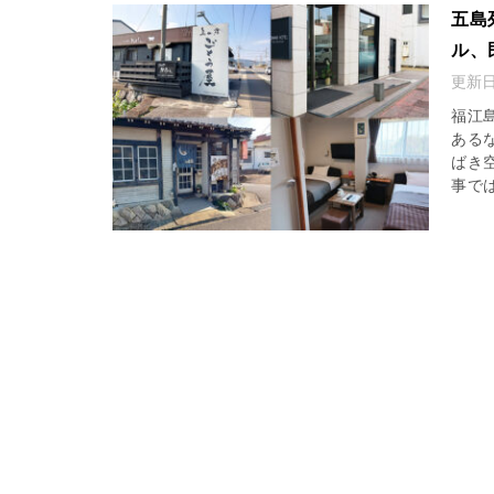
五島
ル、
更新
福江
ある
ばき
事では