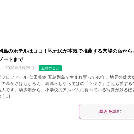
列島のホテルはココ！地元民が本気で推薦する穴場の宿から
ゾートまで
日：
2026年3月28日
五島のこと
者プロフィール 仁田美鈴 五島列島で生まれ育って40年。地元の雄大
人の温かさはもちろん、島暮らしならではの「不便さ」さえも愛する
島人です。幼少期から、小学校のアルバムに食べている写真が残るほ
 […]
続きを読む