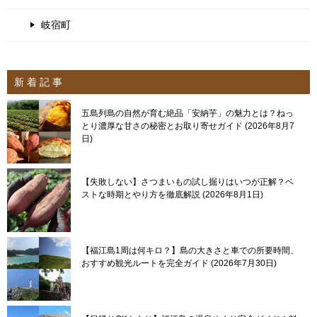
岐宿町
新 着 記 事
五島列島の自然が育む絶品「安納芋」の魅力とは？ねっ
とり濃厚な甘さの秘密とお取り寄せガイド
2026年8月7
日
【失敗しない】さつまいもの試し掘りはいつが正解？ベ
ストな時期とやり方を徹底解説
2026年8月1日
【福江島1周は何キロ？】島の大きさと車での所要時間、
おすすめ観光ルートを完全ガイド
2026年7月30日