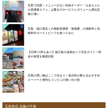
五島で話題！メニューがない自由オーダー「えあちゃん
の居酒屋カフェ」は驚きのサービスとボリューム満点定
食が凄い
五島・福江港近くの海鮮居酒屋「海達磨」の海鮮丼と長
崎和牛ローストビーフを食べてみた
【日帰りOKもあり】福江島の温泉めぐり完全ガイド！料
金や泉質を徹底比較
五島の買い物はここで決まり！地元民が教えるおすすめ
スーパーと便利なコンビニの使い分け術
五島商店 佐藤の芋屋