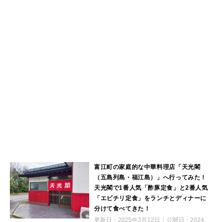
富江町の家庭的な中華料理店「天光閣
（五島列島・福江島）」へ行ってみた！
天光閣で1番人気「酢豚定食」と2番人気
「エビチリ定食」をランチとディナーに
分けて食べてきた！
更新日：
2025年3月12日
公開日：
2024