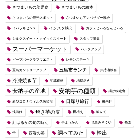
さつまいもの幼児食
さつまいもの絵本
さつまいもの観光スポット
さつまいもアンバサダー協会
インスタ映え
イバラキセンス
カフェじゃろなんじゃろ
シルクスイートとクイックスイート
スタッフ募集
スーパーマーケット
バルクアップ
ピープボークラブウエスト
レモンステーキ
五島市ランチ
五島カントリークラブ
井持浦教会
冷凍焼き芋
地域貢献
地獄炊き
安納芋の種類
安納芋の産地
揚げ物定食
日帰り旅行
新型コロナウィルス感染症
栄来軒
焼き芋の皮
浅漬け
田植え
畝立て
紅はるかの旬の時期
芋ようかん
花笑みきくや
蕎麦
調べてみた
輸出
西端の邨
蛍