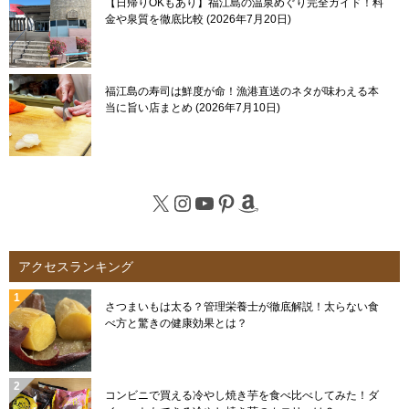
【日帰りOKもあり】福江島の温泉めぐり完全ガイド！料
金や泉質を徹底比較
2026年7月20日
福江島の寿司は鮮度が命！漁港直送のネタが味わえる本
当に旨い店まとめ
2026年7月10日
X
Instagram
YouTube
Pinterest
Amazon
アクセスランキング
さつまいもは太る？管理栄養士が徹底解説！太らない食
べ方と驚きの健康効果とは？
コンビニで買える冷やし焼き芋を食べ比べしてみた！ダ