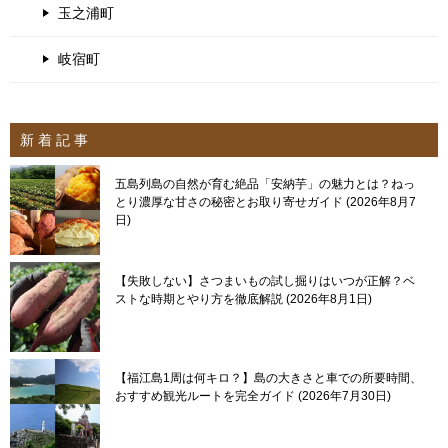
玉之浦町
岐宿町
新 着 記 事
五島列島の自然が育む絶品「安納芋」の魅力とは？ねっ
とり濃厚な甘さの秘密とお取り寄せガイド
2026年8月7
日
【失敗しない】さつまいもの試し掘りはいつが正解？ベ
ストな時期とやり方を徹底解説
2026年8月1日
【福江島1周は何キロ？】島の大きさと車での所要時間、
おすすめ観光ルートを完全ガイド
2026年7月30日