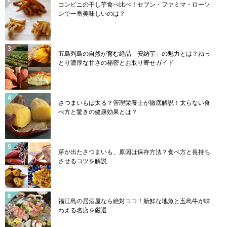
コンビニの干し芋食べ比べ！セブン・ファミマ・ローソ
ンで一番美味しいのは？
五島列島の自然が育む絶品「安納芋」の魅力とは？ねっ
とり濃厚な甘さの秘密とお取り寄せガイド
さつまいもは太る？管理栄養士が徹底解説！太らない食
べ方と驚きの健康効果とは？
芽が出たさつまいも、原因は保存方法？食べ方と長持ち
させるコツを解説
福江島の居酒屋なら絶対ココ！新鮮な地魚と五島牛が味
わえる名店を厳選