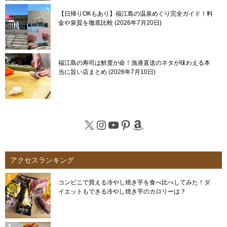
【日帰りOKもあり】福江島の温泉めぐり完全ガイド！料
金や泉質を徹底比較
2026年7月20日
福江島の寿司は鮮度が命！漁港直送のネタが味わえる本
当に旨い店まとめ
2026年7月10日
X
Instagram
YouTube
Pinterest
Amazon
アクセスランキング
コンビニで買える冷やし焼き芋を食べ比べしてみた！ダ
イエットもできる冷やし焼き芋のカロリーは？