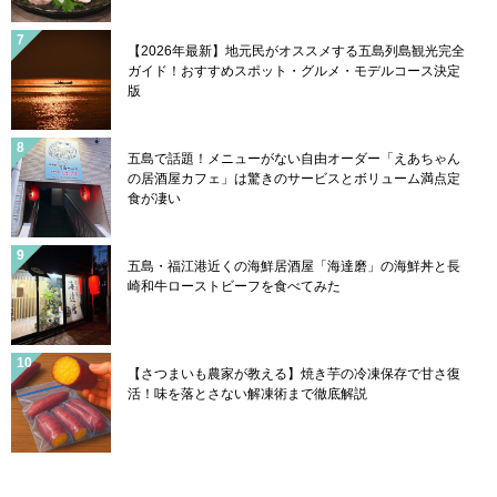
【2026年最新】地元民がオススメする五島列島観光完全
ガイド！おすすめスポット・グルメ・モデルコース決定
版
五島で話題！メニューがない自由オーダー「えあちゃん
の居酒屋カフェ」は驚きのサービスとボリューム満点定
食が凄い
五島・福江港近くの海鮮居酒屋「海達磨」の海鮮丼と長
崎和牛ローストビーフを食べてみた
【さつまいも農家が教える】焼き芋の冷凍保存で甘さ復
活！味を落とさない解凍術まで徹底解説