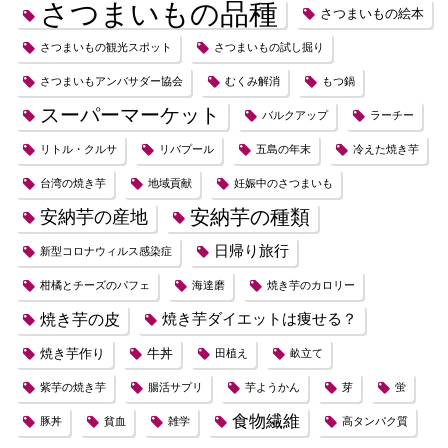
さつまいもの品種
さつまいもの絵本
さつまいもの観光スポット
さつまいもの試し掘り
さつまいもアンバサダー協会
むくみ解消
もつ鍋
スーパーマーケット
バルクアップ
ラーチー
リトル・クルサ
リバプール
五島の年末
冷えた焼き芋
台湾の焼き芋
地域貢献
妊娠中のさつまいも
安納芋の種類
安納芋の産地
日帰り旅行
新型コロナウィルス感染症
柑橘とチーズのパフェ
海達磨
焼き芋のカロリー
焼き芋の皮
焼き芋ダイエットは痩せる？
焼き芋作り
牛丼
田植え
畝立て
紫芋の焼き芋
腸活サプリ
芋ようかん
芽
蛍
食物繊維
豚丼
貧血
雑学
高タンパク質