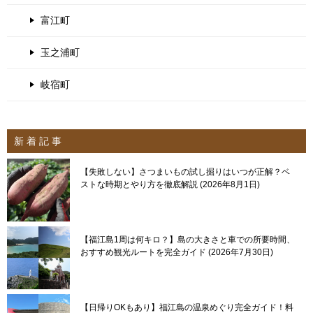
富江町
玉之浦町
岐宿町
新 着 記 事
【失敗しない】さつまいもの試し掘りはいつが正解？ベ
ストな時期とやり方を徹底解説
2026年8月1日
【福江島1周は何キロ？】島の大きさと車での所要時間、
おすすめ観光ルートを完全ガイド
2026年7月30日
【日帰りOKもあり】福江島の温泉めぐり完全ガイド！料