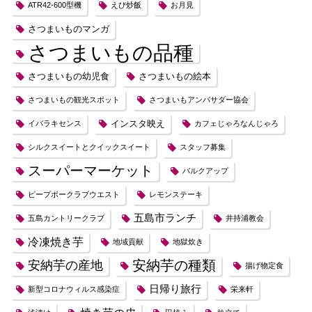
ATR42-600型機
えび炒飯
お月見
さつまいものマンガ
さつまいもの品種
さつまいもの幼児食
さつまいもの絵本
さつまいもの観光スポット
さつまいもアンバサダー協会
インスタ映え
イバラキセンス
カフェじゃろなんじゃろ
シルクスイートとクイックスイート
スタッフ募集
スーパーマーケット
バルクアップ
ピープボークラブウエスト
レモンステーキ
五島市ランチ
五島カントリークラブ
井持浦教会
冷凍焼き芋
地域貢献
地獄炊き
安納芋の種類
安納芋の産地
揚げ物定食
日帰り旅行
新型コロナウィルス感染症
栄来軒