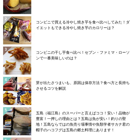
コンビニで買える冷やし焼き芋を食べ比べしてみた！ダ
イエットもできる冷やし焼き芋のカロリーは？
コンビニの干し芋食べ比べ！セブン・ファミマ・ローソ
ンで一番美味しいのは？
芽が出たさつまいも、原因は保存方法？食べ方と長持ち
させるコツを解説
五島（福江島）のスーパーと言えばココ！安い！品物が
豊富！一押しの理由とは？五島は魚が安い！釣りの聖
地！五島ならではの魚売り場事情や魚類学者サカナ君の
帽子のハコフグは五島の郷土料理にあります！