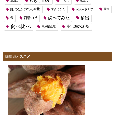
焼き芋の皮
浅漬け
田植え
畝立て
紅はるかの旬の時期
芋ようかん
花笑みきくや
蕎麦
調べてみた
輸出
西端の邨
蛍
食べ比べ
高浜海水浴場
高尿酸血症
編集部オススメ