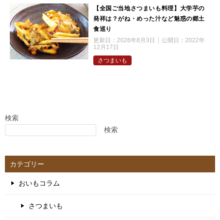
【全国ご当地さつまいも料理】大学芋の
発祥は？がね・めった汁など魅惑の郷土
食巡り
更新日：
2026年8月3日
公開日：
2022年
12月17日
さつまいも
検索
検索
カテゴリー
おいもコラム
さつまいも