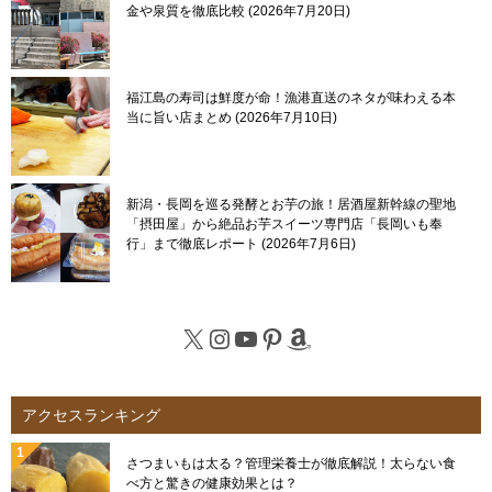
金や泉質を徹底比較
2026年7月20日
福江島の寿司は鮮度が命！漁港直送のネタが味わえる本
当に旨い店まとめ
2026年7月10日
新潟・長岡を巡る発酵とお芋の旅！居酒屋新幹線の聖地
「摂田屋」から絶品お芋スイーツ専門店「長岡いも奉
行」まで徹底レポート
2026年7月6日
X
Instagram
YouTube
Pinterest
Amazon
アクセスランキング
さつまいもは太る？管理栄養士が徹底解説！太らない食
べ方と驚きの健康効果とは？