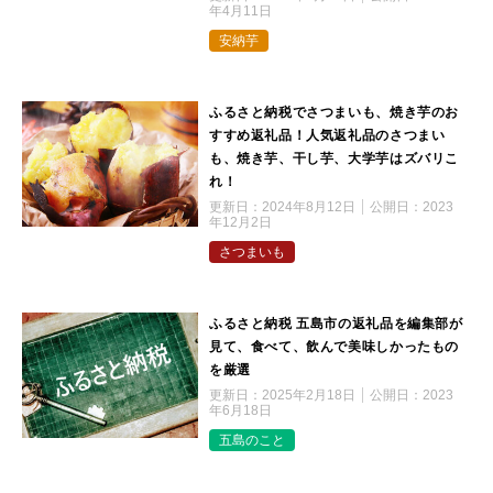
年4月11日
安納芋
ふるさと納税でさつまいも、焼き芋のお
すすめ返礼品！人気返礼品のさつまい
も、焼き芋、干し芋、大学芋はズバリこ
れ！
更新日：
2024年8月12日
公開日：
2023
年12月2日
さつまいも
ふるさと納税 五島市の返礼品を編集部が
見て、食べて、飲んで美味しかったもの
を厳選
更新日：
2025年2月18日
公開日：
2023
年6月18日
五島のこと