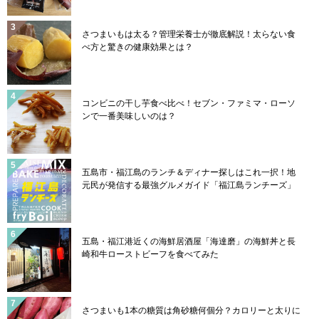
さつまいもは太る？管理栄養士が徹底解説！太らない食
べ方と驚きの健康効果とは？
コンビニの干し芋食べ比べ！セブン・ファミマ・ローソ
ンで一番美味しいのは？
五島市・福江島のランチ＆ディナー探しはこれ一択！地
元民が発信する最強グルメガイド「福江島ランチーズ」
五島・福江港近くの海鮮居酒屋「海達磨」の海鮮丼と長
崎和牛ローストビーフを食べてみた
さつまいも1本の糖質は角砂糖何個分？カロリーと太りに