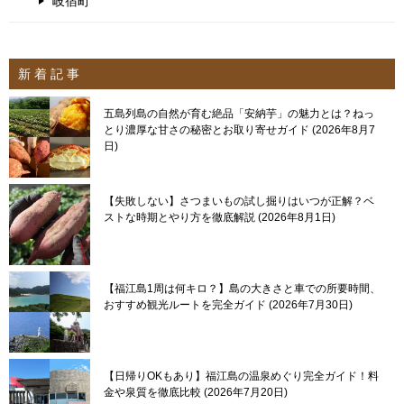
岐宿町
新 着 記 事
五島列島の自然が育む絶品「安納芋」の魅力とは？ねっ
とり濃厚な甘さの秘密とお取り寄せガイド
2026年8月7
日
【失敗しない】さつまいもの試し掘りはいつが正解？ベ
ストな時期とやり方を徹底解説
2026年8月1日
【福江島1周は何キロ？】島の大きさと車での所要時間、
おすすめ観光ルートを完全ガイド
2026年7月30日
【日帰りOKもあり】福江島の温泉めぐり完全ガイド！料
金や泉質を徹底比較
2026年7月20日