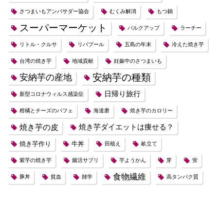
さつまいもアンバサダー協会
むくみ解消
もつ鍋
スーパーマーケット
バルクアップ
ラーチー
リトル・クルサ
リバプール
五島の年末
冷えた焼き芋
台湾の焼き芋
地域貢献
妊娠中のさつまいも
安納芋の種類
安納芋の産地
日帰り旅行
新型コロナウィルス感染症
柑橘とチーズのパフェ
海達磨
焼き芋のカロリー
焼き芋の皮
焼き芋ダイエットは痩せる？
焼き芋作り
牛丼
田植え
畝立て
紫芋の焼き芋
腸活サプリ
芋ようかん
芽
蛍
食物繊維
豚丼
貧血
雑学
高タンパク質