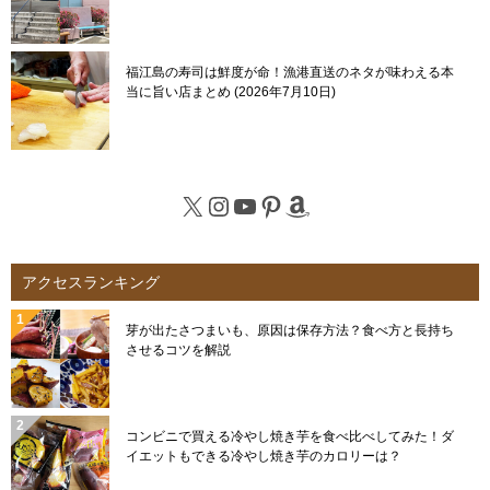
福江島の寿司は鮮度が命！漁港直送のネタが味わえる本
当に旨い店まとめ
2026年7月10日
X
Instagram
YouTube
Pinterest
Amazon
アクセスランキング
芽が出たさつまいも、原因は保存方法？食べ方と長持ち
させるコツを解説
コンビニで買える冷やし焼き芋を食べ比べしてみた！ダ
イエットもできる冷やし焼き芋のカロリーは？