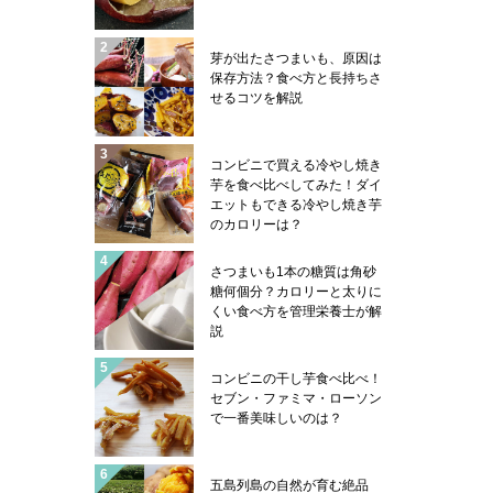
芽が出たさつまいも、原因は
保存方法？食べ方と長持ちさ
せるコツを解説
コンビニで買える冷やし焼き
芋を食べ比べしてみた！ダイ
エットもできる冷やし焼き芋
のカロリーは？
さつまいも1本の糖質は角砂
糖何個分？カロリーと太りに
くい食べ方を管理栄養士が解
説
コンビニの干し芋食べ比べ！
セブン・ファミマ・ローソン
で一番美味しいのは？
五島列島の自然が育む絶品