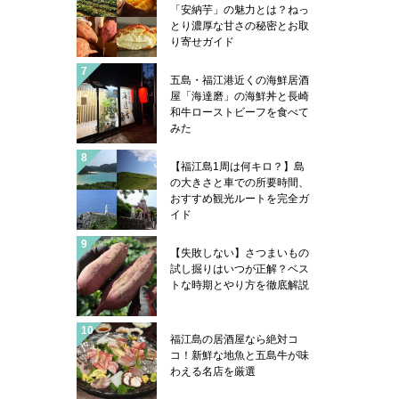
「安納芋」の魅力とは？ねっ
とり濃厚な甘さの秘密とお取
り寄せガイド
五島・福江港近くの海鮮居酒
屋「海達磨」の海鮮丼と長崎
和牛ローストビーフを食べて
みた
【福江島1周は何キロ？】島
の大きさと車での所要時間、
おすすめ観光ルートを完全ガ
イド
【失敗しない】さつまいもの
試し掘りはいつが正解？ベス
トな時期とやり方を徹底解説
福江島の居酒屋なら絶対コ
コ！新鮮な地魚と五島牛が味
わえる名店を厳選