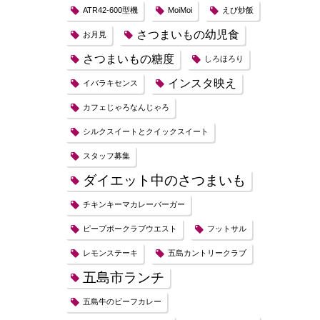
ATR42-600型機
MoiMoi
えび炒飯
さつまいもの幼児食
お月見
さつまいもの糖度
しろほろり
インスタ映え
イバラキセンス
カフェじゃろなんじゃろ
シルクスイートとクイックスイート
スタッフ募集
ダイエット中のさつまいも
チキンキーマカレーバーガー
ピープボークラブウエスト
フットサル
レモンステーキ
五島カントリークラブ
五島市ランチ
五島牛のビーフカレー