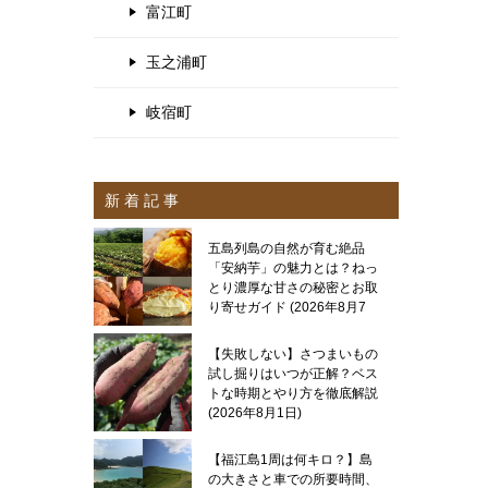
富江町
玉之浦町
岐宿町
新 着 記 事
五島列島の自然が育む絶品
「安納芋」の魅力とは？ねっ
とり濃厚な甘さの秘密とお取
り寄せガイド
2026年8月7
日
【失敗しない】さつまいもの
試し掘りはいつが正解？ベス
トな時期とやり方を徹底解説
2026年8月1日
【福江島1周は何キロ？】島
の大きさと車での所要時間、