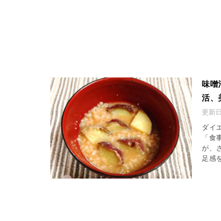
味噌
活、
更新
ダイ
「食
が、
足感を