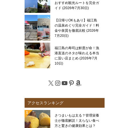
おすすめ観光ルートを完全ガ
イド
2026年7月30日
【日帰りOKもあり】福江島
の温泉めぐり完全ガイド！料
金や泉質を徹底比較
2026年
7月20日
福江島の寿司は鮮度が命！漁
港直送のネタが味わえる本当
に旨い店まとめ
2026年7月
10日
X
Instagram
YouTube
Pinterest
Amazon
アクセスランキング
さつまいもは太る？管理栄養
士が徹底解説！太らない食べ
方と驚きの健康効果とは？