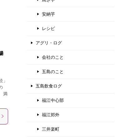
安納芋
レシピ
アグリ・ログ
腸
会社のこと
五島のこと
続」
五島飲食ログ
の
、満
福江中心部
福江郊外
三井楽町