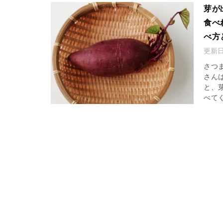
芽が
食べ
べ方
更新
さつ
さん
と、
べてく