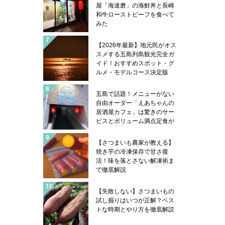
屋「海達磨」の海鮮丼と長崎
和牛ローストビーフを食べて
みた
【2026年最新】地元民がオス
スメする五島列島観光完全ガ
イド！おすすめスポット・グ
ルメ・モデルコース決定版
五島で話題！メニューがない
自由オーダー「えあちゃんの
居酒屋カフェ」は驚きのサー
ビスとボリューム満点定食が
凄い
【さつまいも農家が教える】
焼き芋の冷凍保存で甘さ復
活！味を落とさない解凍術ま
で徹底解説
【失敗しない】さつまいもの
試し掘りはいつが正解？ベス
トな時期とやり方を徹底解説