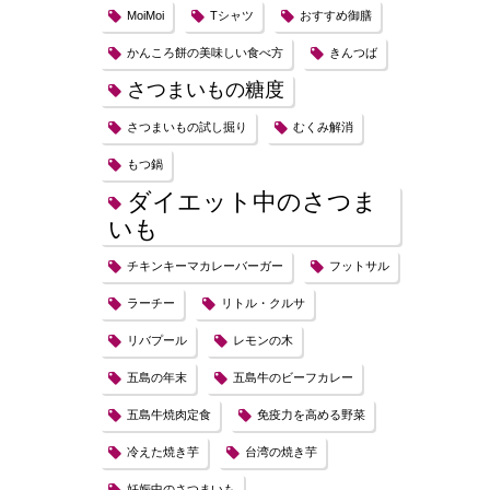
MoiMoi
Tシャツ
おすすめ御膳
かんころ餅の美味しい食べ方
きんつば
さつまいもの糖度
さつまいもの試し掘り
むくみ解消
もつ鍋
ダイエット中のさつま
いも
チキンキーマカレーバーガー
フットサル
ラーチー
リトル・クルサ
リバプール
レモンの木
五島の年末
五島牛のビーフカレー
五島牛焼肉定食
免疫力を高める野菜
冷えた焼き芋
台湾の焼き芋
妊娠中のさつまいも