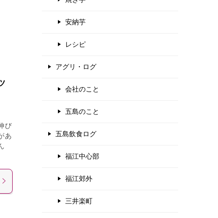
安納芋
レシピ
アグリ・ログ
ツ
会社のこと
五島のこと
伸び
五島飲食ログ
があ
ん
福江中心部
福江郊外
三井楽町