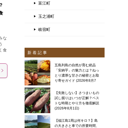
富江町
？
食
玉之浦町
岐宿町
みな
う
く食
新 着 記 事
五島列島の自然が育む絶品
「安納芋」の魅力とは？ねっ
とり濃厚な甘さの秘密とお取
り寄せガイド
2026年8月7
日
【失敗しない】さつまいもの
試し掘りはいつが正解？ベス
トな時期とやり方を徹底解説
2026年8月1日
【福江島1周は何キロ？】島
の大きさと車での所要時間、