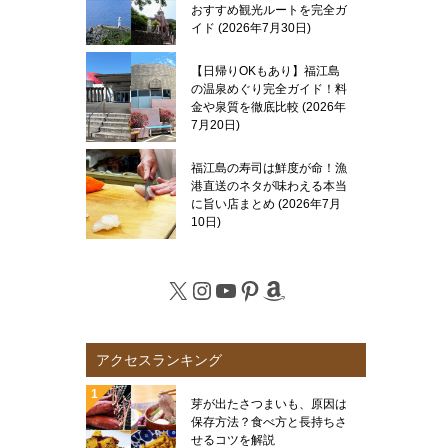
おすすめ観光ルートを完全ガ
イド
2026年7月30日
【日帰りOKもあり】福江島
の温泉めぐり完全ガイド！料
金や泉質を徹底比較
2026年
7月20日
福江島の寿司は鮮度が命！漁
港直送のネタが味わえる本当
に旨い店まとめ
2026年7月
10日
X
Instagram
YouTube
Pinterest
Amazon
アクセスランキング
芽が出たさつまいも、原因は
保存方法？食べ方と長持ちさ
せるコツを解説