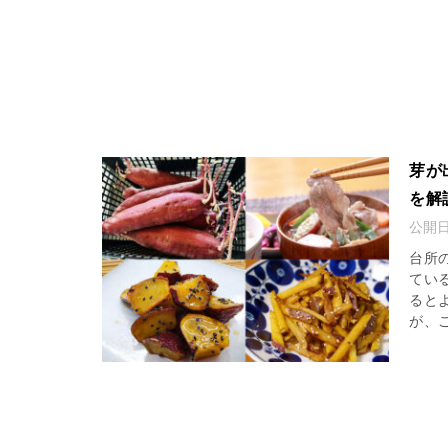
芽が
を解
公開
台所
てい
ると
が、ご