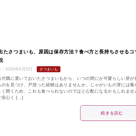
出たさつまいも、原因は保存方法？食べ方と長持ちさせるコ
説
日：
2026年6月5日
さつまいも
の片隅に置いておいたさつまいもから、いつの間にか可愛らしい芽が
るのを見つけ、戸惑った経験はありませんか。じゃがいもの芽には毒
よく聞くため、これも食べられないのではと心配になるかもしれませ
安心く […]
続きを読む