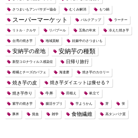
さつまいもアンバサダー協会
むくみ解消
もつ鍋
スーパーマーケット
バルクアップ
ラーチー
リトル・クルサ
リバプール
五島の年末
冷えた焼き芋
台湾の焼き芋
地域貢献
妊娠中のさつまいも
安納芋の種類
安納芋の産地
日帰り旅行
新型コロナウィルス感染症
柑橘とチーズのパフェ
海達磨
焼き芋のカロリー
焼き芋の皮
焼き芋ダイエットは痩せる？
焼き芋作り
牛丼
田植え
畝立て
紫芋の焼き芋
腸活サプリ
芋ようかん
芽
蛍
食物繊維
豚丼
貧血
雑学
高タンパク質