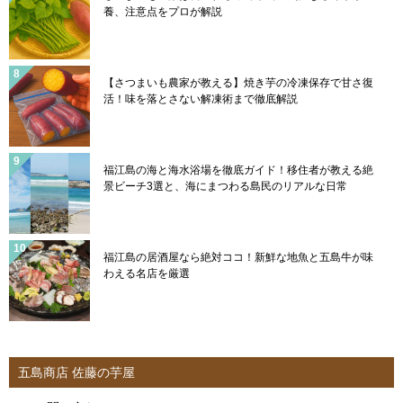
養、注意点をプロが解説
【さつまいも農家が教える】焼き芋の冷凍保存で甘さ復
活！味を落とさない解凍術まで徹底解説
福江島の海と海水浴場を徹底ガイド！移住者が教える絶
景ビーチ3選と、海にまつわる島民のリアルな日常
福江島の居酒屋なら絶対ココ！新鮮な地魚と五島牛が味
わえる名店を厳選
五島商店 佐藤の芋屋