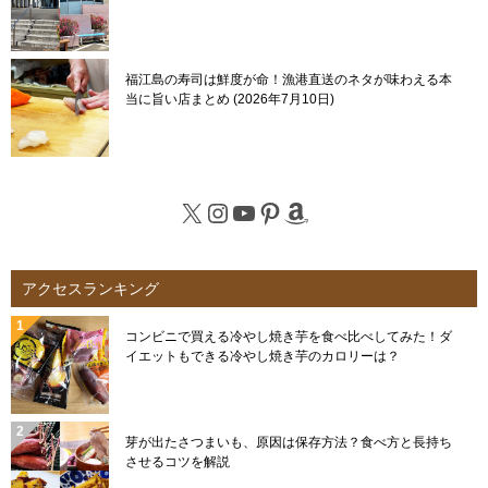
福江島の寿司は鮮度が命！漁港直送のネタが味わえる本
当に旨い店まとめ
2026年7月10日
X
Instagram
YouTube
Pinterest
Amazon
アクセスランキング
コンビニで買える冷やし焼き芋を食べ比べしてみた！ダ
イエットもできる冷やし焼き芋のカロリーは？
芽が出たさつまいも、原因は保存方法？食べ方と長持ち
させるコツを解説