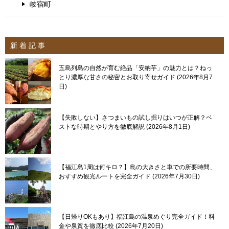
岐宿町
新 着 記 事
五島列島の自然が育む絶品「安納芋」の魅力とは？ねっ
とり濃厚な甘さの秘密とお取り寄せガイド
2026年8月7
日
【失敗しない】さつまいもの試し掘りはいつが正解？ベ
ストな時期とやり方を徹底解説
2026年8月1日
【福江島1周は何キロ？】島の大きさと車での所要時間、
おすすめ観光ルートを完全ガイド
2026年7月30日
【日帰りOKもあり】福江島の温泉めぐり完全ガイド！料
金や泉質を徹底比較
2026年7月20日