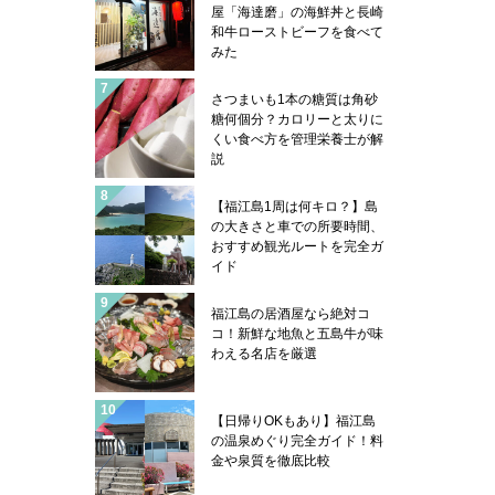
屋「海達磨」の海鮮丼と長崎
和牛ローストビーフを食べて
みた
さつまいも1本の糖質は角砂
糖何個分？カロリーと太りに
くい食べ方を管理栄養士が解
説
【福江島1周は何キロ？】島
の大きさと車での所要時間、
おすすめ観光ルートを完全ガ
イド
福江島の居酒屋なら絶対コ
コ！新鮮な地魚と五島牛が味
わえる名店を厳選
【日帰りOKもあり】福江島
の温泉めぐり完全ガイド！料
金や泉質を徹底比較