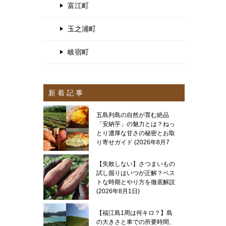
富江町
玉之浦町
岐宿町
新 着 記 事
五島列島の自然が育む絶品
「安納芋」の魅力とは？ねっ
とり濃厚な甘さの秘密とお取
り寄せガイド
2026年8月7
日
【失敗しない】さつまいもの
試し掘りはいつが正解？ベス
トな時期とやり方を徹底解説
2026年8月1日
【福江島1周は何キロ？】島
の大きさと車での所要時間、