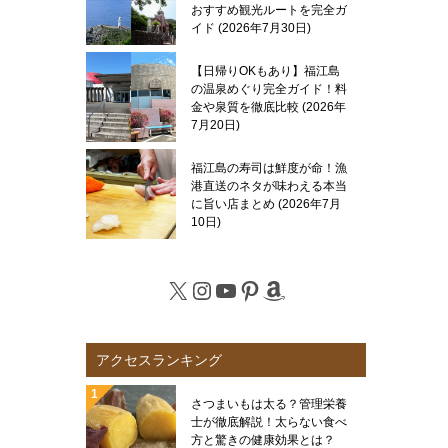
おすすめ観光ルートを完全ガ
イド
2026年7月30日
【日帰りOKもあり】福江島
の温泉めぐり完全ガイド！料
金や泉質を徹底比較
2026年
7月20日
福江島の寿司は鮮度が命！漁
港直送のネタが味わえる本当
に旨い店まとめ
2026年7月
10日
X
Instagram
YouTube
Pinterest
Amazon
アクセスランキング
さつまいもは太る？管理栄養
士が徹底解説！太らない食べ
方と驚きの健康効果とは？