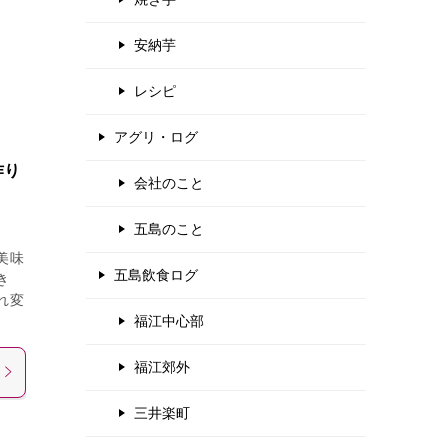
安納芋
レシピ
アグリ・ログ
作り
会社のこと
五島のこと
美味
五島飲食ログ
き
れ変
福江中心部
福江郊外
三井楽町