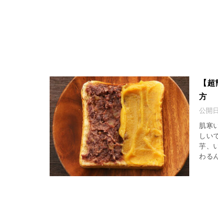
【超
方
公開
肌寒
しい
芋、
わるん