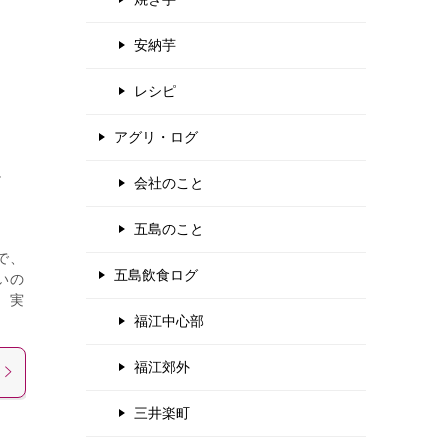
安納芋
レシピ
アグリ・ログ
、
会社のこと
五島のこと
で、
五島飲食ログ
いの
。実
福江中心部
福江郊外
三井楽町