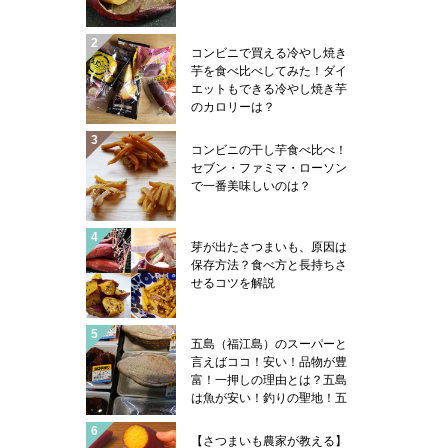
コンビニで買える冷やし焼き
芋を食べ比べしてみた！ダイ
エットもできる冷やし焼き芋
のカロリーは？
コンビニの干し芋食べ比べ！
セブン・ファミマ・ローソン
で一番美味しいのは？
芽が出たさつまいも、原因は
保存方法？食べ方と長持ちさ
せるコツを解説
五島（福江島）のスーパーと
言えばココ！安い！品物が豊
富！一押しの理由とは？五島
は魚が安い！釣りの聖地！五
島ならではの魚売り場事情や
魚類学者サカナ君の帽子のハ
【さつまいも農家が教える】