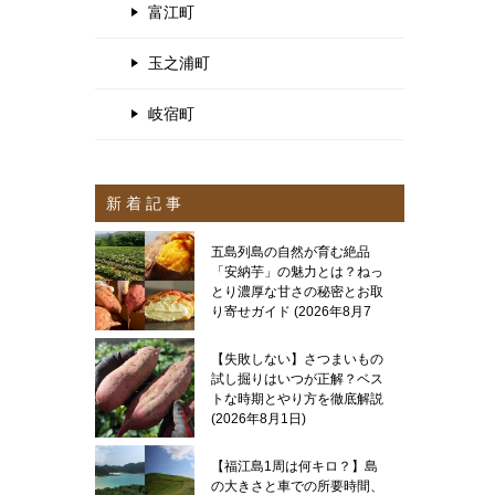
富江町
玉之浦町
岐宿町
新 着 記 事
五島列島の自然が育む絶品
「安納芋」の魅力とは？ねっ
とり濃厚な甘さの秘密とお取
り寄せガイド
2026年8月7
日
【失敗しない】さつまいもの
試し掘りはいつが正解？ベス
トな時期とやり方を徹底解説
2026年8月1日
【福江島1周は何キロ？】島
の大きさと車での所要時間、