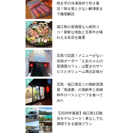
コフグは五島の郷土料理にあ
焼き芋の冷凍保存で甘さ復
ります！
活！味を落とさない解凍術ま
で徹底解説
福江島の居酒屋なら絶対コ
コ！新鮮な地魚と五島牛が味
わえる名店を厳選
五島で話題！メニューがない
自由オーダー「えあちゃんの
居酒屋カフェ」は驚きのサー
ビスとボリューム満点定食が
凄い
五島・福江港近くの海鮮居酒
屋「海達磨」の海鮮丼と長崎
和牛ローストビーフを食べて
みた
【2026年最新】福江島1日観
光モデルコース！車なしでも
満喫できる最強プラン