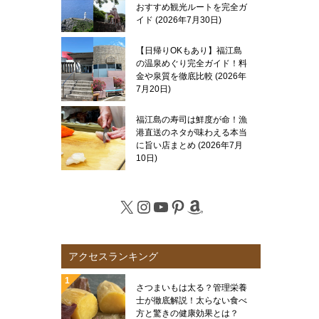
おすすめ観光ルートを完全ガ
イド
2026年7月30日
【日帰りOKもあり】福江島
の温泉めぐり完全ガイド！料
金や泉質を徹底比較
2026年
7月20日
福江島の寿司は鮮度が命！漁
港直送のネタが味わえる本当
に旨い店まとめ
2026年7月
10日
X
Instagram
YouTube
Pinterest
Amazon
アクセスランキング
さつまいもは太る？管理栄養
士が徹底解説！太らない食べ
方と驚きの健康効果とは？