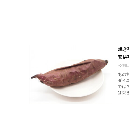
焼き
安納
公開
あの
ダイ
では
は焼き