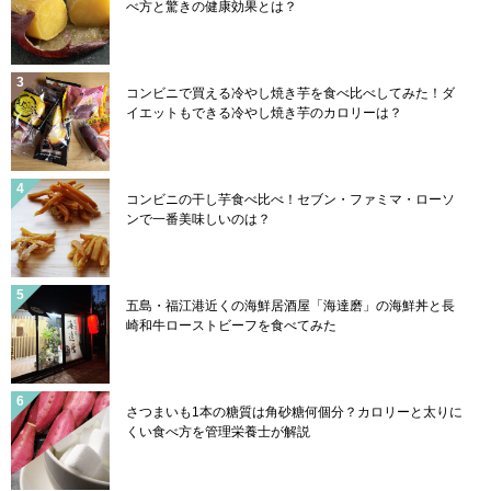
べ方と驚きの健康効果とは？
コンビニで買える冷やし焼き芋を食べ比べしてみた！ダ
イエットもできる冷やし焼き芋のカロリーは？
コンビニの干し芋食べ比べ！セブン・ファミマ・ローソ
ンで一番美味しいのは？
五島・福江港近くの海鮮居酒屋「海達磨」の海鮮丼と長
崎和牛ローストビーフを食べてみた
さつまいも1本の糖質は角砂糖何個分？カロリーと太りに
くい食べ方を管理栄養士が解説