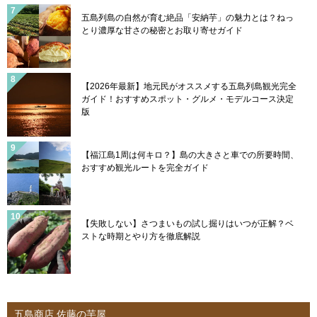
五島列島の自然が育む絶品「安納芋」の魅力とは？ねっ
とり濃厚な甘さの秘密とお取り寄せガイド
【2026年最新】地元民がオススメする五島列島観光完全
ガイド！おすすめスポット・グルメ・モデルコース決定
版
【福江島1周は何キロ？】島の大きさと車での所要時間、
おすすめ観光ルートを完全ガイド
【失敗しない】さつまいもの試し掘りはいつが正解？ベ
ストな時期とやり方を徹底解説
五島商店 佐藤の芋屋