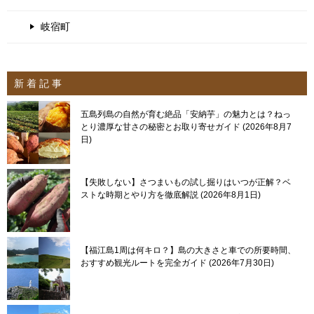
岐宿町
新 着 記 事
五島列島の自然が育む絶品「安納芋」の魅力とは？ねっ
とり濃厚な甘さの秘密とお取り寄せガイド
2026年8月7
日
【失敗しない】さつまいもの試し掘りはいつが正解？ベ
ストな時期とやり方を徹底解説
2026年8月1日
【福江島1周は何キロ？】島の大きさと車での所要時間、
おすすめ観光ルートを完全ガイド
2026年7月30日