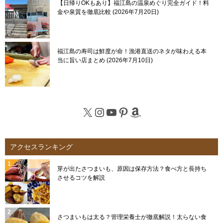
【日帰りOKもあり】福江島の温泉めぐり完全ガイド！料
金や泉質を徹底比較
2026年7月20日
福江島の寿司は鮮度が命！漁港直送のネタが味わえる本
当に旨い店まとめ
2026年7月10日
X
Instagram
YouTube
Pinterest
Amazon
アクセスランキング
芽が出たさつまいも、原因は保存方法？食べ方と長持ち
させるコツを解説
さつまいもは太る？管理栄養士が徹底解説！太らない食