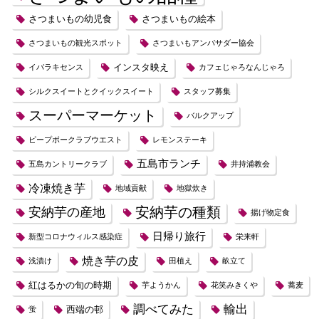
さつまいもの幼児食
さつまいもの絵本
さつまいもの観光スポット
さつまいもアンバサダー協会
インスタ映え
イバラキセンス
カフェじゃろなんじゃろ
シルクスイートとクイックスイート
スタッフ募集
スーパーマーケット
バルクアップ
ピープボークラブウエスト
レモンステーキ
五島市ランチ
五島カントリークラブ
井持浦教会
冷凍焼き芋
地域貢献
地獄炊き
安納芋の種類
安納芋の産地
揚げ物定食
日帰り旅行
新型コロナウィルス感染症
栄来軒
焼き芋の皮
浅漬け
田植え
畝立て
紅はるかの旬の時期
芋ようかん
花笑みきくや
蕎麦
調べてみた
輸出
西端の邨
蛍