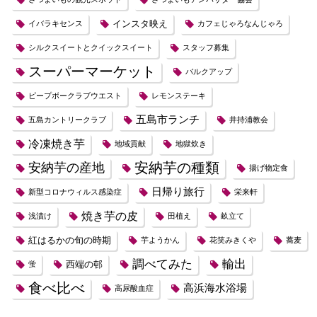
インスタ映え
イバラキセンス
カフェじゃろなんじゃろ
シルクスイートとクイックスイート
スタッフ募集
スーパーマーケット
バルクアップ
ピープボークラブウエスト
レモンステーキ
五島市ランチ
五島カントリークラブ
井持浦教会
冷凍焼き芋
地域貢献
地獄炊き
安納芋の種類
安納芋の産地
揚げ物定食
日帰り旅行
新型コロナウィルス感染症
栄来軒
焼き芋の皮
浅漬け
田植え
畝立て
紅はるかの旬の時期
芋ようかん
花笑みきくや
蕎麦
調べてみた
輸出
西端の邨
蛍
食べ比べ
高浜海水浴場
高尿酸血症