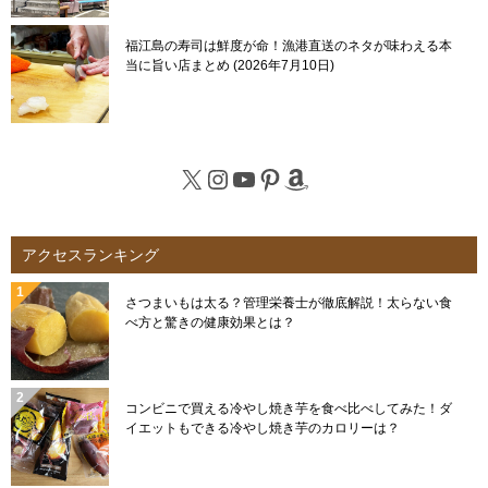
福江島の寿司は鮮度が命！漁港直送のネタが味わえる本
当に旨い店まとめ
2026年7月10日
X
Instagram
YouTube
Pinterest
Amazon
アクセスランキング
さつまいもは太る？管理栄養士が徹底解説！太らない食
べ方と驚きの健康効果とは？
コンビニで買える冷やし焼き芋を食べ比べしてみた！ダ
イエットもできる冷やし焼き芋のカロリーは？