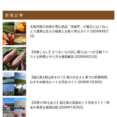
新 着 記 事
五島列島の自然が育む絶品「安納芋」の魅力とは？ねっ
とり濃厚な甘さの秘密とお取り寄せガイド
2026年8月7
日
【失敗しない】さつまいもの試し掘りはいつが正解？ベ
ストな時期とやり方を徹底解説
2026年8月1日
【福江島1周は何キロ？】島の大きさと車での所要時間、
おすすめ観光ルートを完全ガイド
2026年7月30日
【日帰りOKもあり】福江島の温泉めぐり完全ガイド！料
金や泉質を徹底比較
2026年7月20日