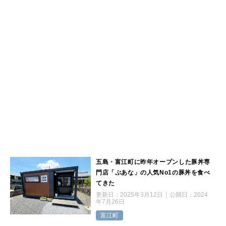
五島・富江町に昨年オープンした豚丼専
門店「ぷあな」の人気No1の豚丼を食べ
てきた
更新日：
2025年3月12日
公開日：
2024
年7月26日
富江町