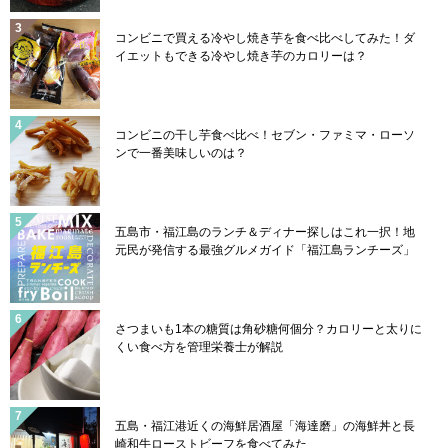
コンビニで買える冷やし焼き芋を食べ比べしてみた！ダ
イエットもできる冷やし焼き芋のカロリーは？
コンビニの干し芋食べ比べ！セブン・ファミマ・ローソ
ンで一番美味しいのは？
五島市・福江島のランチ＆ディナー探しはこれ一択！地
元民が発信する最強グルメガイド「福江島ランチーズ」
さつまいも1本の糖質は角砂糖何個分？カロリーと太りに
くい食べ方を管理栄養士が解説
五島・福江港近くの海鮮居酒屋「海達磨」の海鮮丼と長
崎和牛ローストビーフを食べてみた