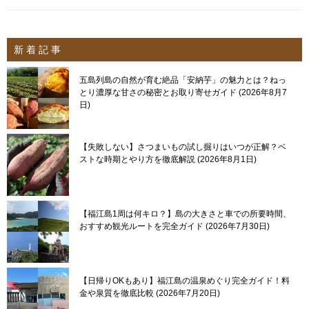
新 着 記 事
五島列島の自然が育む絶品「安納芋」の魅力とは？ねっ
とり濃厚な甘さの秘密とお取り寄せガイド
2026年8月7
日
【失敗しない】さつまいもの試し掘りはいつが正解？ベ
ストな時期とやり方を徹底解説
2026年8月1日
【福江島1周は何キロ？】島の大きさと車での所要時間、
おすすめ観光ルートを完全ガイド
2026年7月30日
【日帰りOKもあり】福江島の温泉めぐり完全ガイド！料
金や泉質を徹底比較
2026年7月20日