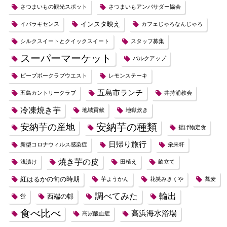
さつまいもの観光スポット
さつまいもアンバサダー協会
インスタ映え
イバラキセンス
カフェじゃろなんじゃろ
シルクスイートとクイックスイート
スタッフ募集
スーパーマーケット
バルクアップ
ピープボークラブウエスト
レモンステーキ
五島市ランチ
五島カントリークラブ
井持浦教会
冷凍焼き芋
地域貢献
地獄炊き
安納芋の種類
安納芋の産地
揚げ物定食
日帰り旅行
新型コロナウィルス感染症
栄来軒
焼き芋の皮
浅漬け
田植え
畝立て
紅はるかの旬の時期
芋ようかん
花笑みきくや
蕎麦
調べてみた
輸出
西端の邨
蛍
食べ比べ
高浜海水浴場
高尿酸血症