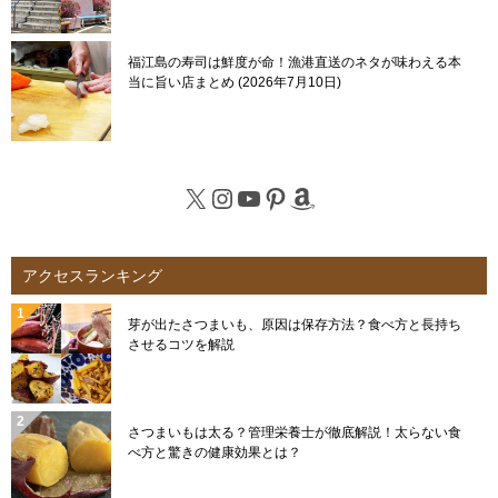
福江島の寿司は鮮度が命！漁港直送のネタが味わえる本
当に旨い店まとめ
2026年7月10日
X
Instagram
YouTube
Pinterest
Amazon
アクセスランキング
芽が出たさつまいも、原因は保存方法？食べ方と長持ち
させるコツを解説
さつまいもは太る？管理栄養士が徹底解説！太らない食
べ方と驚きの健康効果とは？