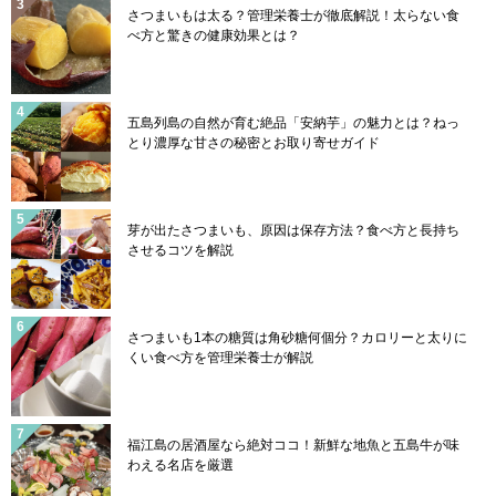
さつまいもは太る？管理栄養士が徹底解説！太らない食
べ方と驚きの健康効果とは？
五島列島の自然が育む絶品「安納芋」の魅力とは？ねっ
とり濃厚な甘さの秘密とお取り寄せガイド
芽が出たさつまいも、原因は保存方法？食べ方と長持ち
させるコツを解説
さつまいも1本の糖質は角砂糖何個分？カロリーと太りに
くい食べ方を管理栄養士が解説
福江島の居酒屋なら絶対ココ！新鮮な地魚と五島牛が味
わえる名店を厳選