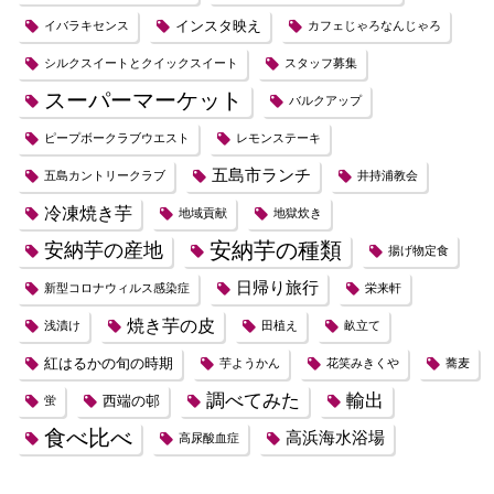
インスタ映え
イバラキセンス
カフェじゃろなんじゃろ
シルクスイートとクイックスイート
スタッフ募集
スーパーマーケット
バルクアップ
ピープボークラブウエスト
レモンステーキ
五島市ランチ
五島カントリークラブ
井持浦教会
冷凍焼き芋
地域貢献
地獄炊き
安納芋の種類
安納芋の産地
揚げ物定食
日帰り旅行
新型コロナウィルス感染症
栄来軒
焼き芋の皮
浅漬け
田植え
畝立て
紅はるかの旬の時期
芋ようかん
花笑みきくや
蕎麦
調べてみた
輸出
西端の邨
蛍
食べ比べ
高浜海水浴場
高尿酸血症