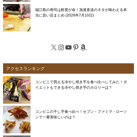
福江島の寿司は鮮度が命！漁港直送のネタが味わえる本
当に旨い店まとめ
2026年7月10日
X
Instagram
YouTube
Pinterest
Amazon
アクセスランキング
コンビニで買える冷やし焼き芋を食べ比べしてみた！ダ
イエットもできる冷やし焼き芋のカロリーは？
コンビニの干し芋食べ比べ！セブン・ファミマ・ローソ
ンで一番美味しいのは？