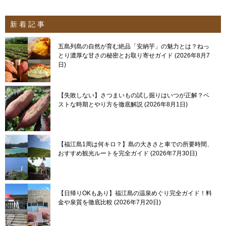
新 着 記 事
五島列島の自然が育む絶品「安納芋」の魅力とは？ねっ
とり濃厚な甘さの秘密とお取り寄せガイド
2026年8月7
日
【失敗しない】さつまいもの試し掘りはいつが正解？ベ
ストな時期とやり方を徹底解説
2026年8月1日
【福江島1周は何キロ？】島の大きさと車での所要時間、
おすすめ観光ルートを完全ガイド
2026年7月30日
【日帰りOKもあり】福江島の温泉めぐり完全ガイド！料
金や泉質を徹底比較
2026年7月20日