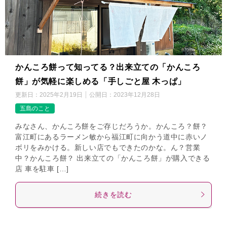
かんころ餅って知ってる？出来立ての「かんころ
餅」が気軽に楽しめる「手しごと屋 木っぱ」
更新日：
2025年2月19日
公開日：
2023年12月28日
五島のこと
みなさん、かんころ餅をご存じだろうか。かんころ？餅？
富江町にあるラーメン敏から福江町に向かう道中に赤いノ
ボリをみかける。新しい店でもできたのかな。ん？営業
中？かんころ餅？ 出来立ての「かんころ餅」が購入できる
店 車を駐車 […]
続きを読む