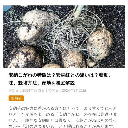
安納こがねの特徴は？安納紅との違いは？糖度、
味、栽培方法、産地を徹底解説
更新日：
2024年9月3日
公開日：
2024年3月21日
安納芋
安納芋の魅力に惹かれる方々にとって、より甘くてねっと
りとした食感を楽しめる「安納こがね」の存在は見逃せま
せん。一般的な安納紅とは異なり、安納こがねはその希少
性から「幻のさつまいも」とも呼ばれることがあります。