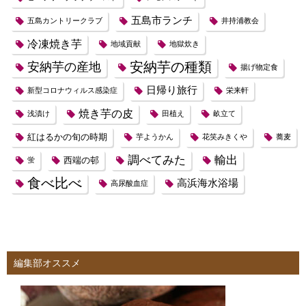
五島市ランチ
五島カントリークラブ
井持浦教会
冷凍焼き芋
地域貢献
地獄炊き
安納芋の種類
安納芋の産地
揚げ物定食
日帰り旅行
新型コロナウィルス感染症
栄来軒
焼き芋の皮
浅漬け
田植え
畝立て
紅はるかの旬の時期
芋ようかん
花笑みきくや
蕎麦
調べてみた
輸出
西端の邨
蛍
食べ比べ
高浜海水浴場
高尿酸血症
編集部オススメ