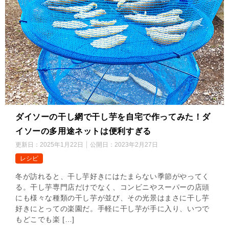
ダイソーの干し網で干し芋を自宅で作ってみた！ダ
イソーの多用途ネットは便利すぎる
更新日：
2025年1月22日
公開日：
2023年2月27日
レシピ
冬が訪れると、干し芋好きにはたまらない季節がやってく
る。干し芋専門店だけでなく、コンビニやスーパーの店頭
にも様々な種類の干し芋が並び、その光景はまさに干し芋
好きにとっての楽園だ。手軽に干し芋が手に入り、いつで
もどこでも楽 […]