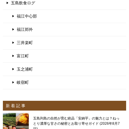
五島飲食ログ
福江中心部
福江郊外
三井楽町
富江町
玉之浦町
岐宿町
新 着 記 事
五島列島の自然が育む絶品「安納芋」の魅力とは？ねっ
とり濃厚な甘さの秘密とお取り寄せガイド
2026年8月7
日