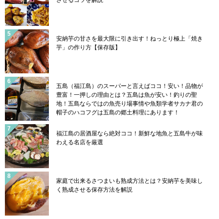
安納芋の甘さを最大限に引き出す！ねっとり極上「焼き
芋」の作り方【保存版】
五島（福江島）のスーパーと言えばココ！安い！品物が
豊富！一押しの理由とは？五島は魚が安い！釣りの聖
地！五島ならではの魚売り場事情や魚類学者サカナ君の
帽子のハコフグは五島の郷土料理にあります！
福江島の居酒屋なら絶対ココ！新鮮な地魚と五島牛が味
わえる名店を厳選
家庭で出来るさつまいも熟成方法とは？安納芋を美味し
く熟成させる保存方法を解説