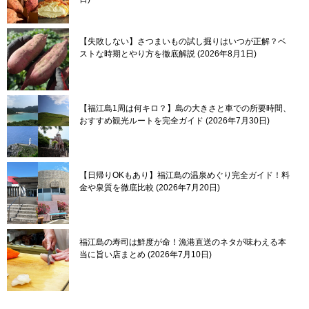
【失敗しない】さつまいもの試し掘りはいつが正解？ベ
ストな時期とやり方を徹底解説
2026年8月1日
【福江島1周は何キロ？】島の大きさと車での所要時間、
おすすめ観光ルートを完全ガイド
2026年7月30日
【日帰りOKもあり】福江島の温泉めぐり完全ガイド！料
金や泉質を徹底比較
2026年7月20日
福江島の寿司は鮮度が命！漁港直送のネタが味わえる本
当に旨い店まとめ
2026年7月10日