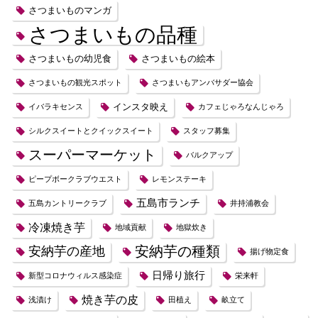
さつまいものマンガ
さつまいもの品種
さつまいもの幼児食
さつまいもの絵本
さつまいもの観光スポット
さつまいもアンバサダー協会
インスタ映え
イバラキセンス
カフェじゃろなんじゃろ
シルクスイートとクイックスイート
スタッフ募集
スーパーマーケット
バルクアップ
ピープボークラブウエスト
レモンステーキ
五島市ランチ
五島カントリークラブ
井持浦教会
冷凍焼き芋
地域貢献
地獄炊き
安納芋の種類
安納芋の産地
揚げ物定食
日帰り旅行
新型コロナウィルス感染症
栄来軒
焼き芋の皮
浅漬け
田植え
畝立て