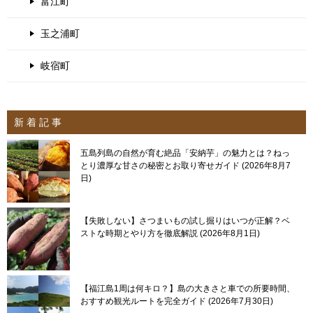
富江町
玉之浦町
岐宿町
新 着 記 事
五島列島の自然が育む絶品「安納芋」の魅力とは？ねっ
とり濃厚な甘さの秘密とお取り寄せガイド
2026年8月7
日
【失敗しない】さつまいもの試し掘りはいつが正解？ベ
ストな時期とやり方を徹底解説
2026年8月1日
【福江島1周は何キロ？】島の大きさと車での所要時間、
おすすめ観光ルートを完全ガイド
2026年7月30日