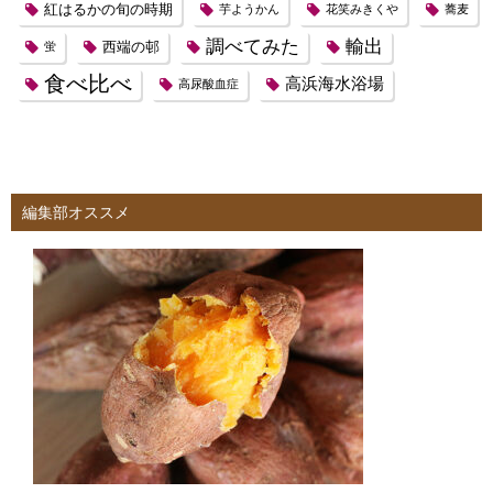
紅はるかの旬の時期
芋ようかん
花笑みきくや
蕎麦
調べてみた
輸出
西端の邨
蛍
食べ比べ
高浜海水浴場
高尿酸血症
編集部オススメ