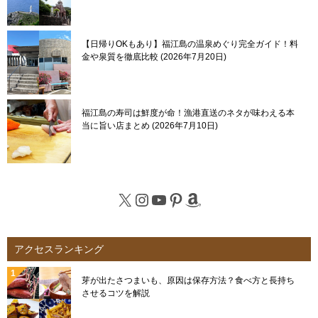
【日帰りOKもあり】福江島の温泉めぐり完全ガイド！料
金や泉質を徹底比較
2026年7月20日
福江島の寿司は鮮度が命！漁港直送のネタが味わえる本
当に旨い店まとめ
2026年7月10日
X
Instagram
YouTube
Pinterest
Amazon
アクセスランキング
芽が出たさつまいも、原因は保存方法？食べ方と長持ち
させるコツを解説