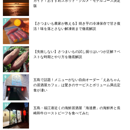
ガイド！おすすめスポット・グルメ・モデルコース決定
版
【さつまいも農家が教える】焼き芋の冷凍保存で甘さ復
活！味を落とさない解凍術まで徹底解説
【失敗しない】さつまいもの試し掘りはいつが正解？ベ
ストな時期とやり方を徹底解説
五島で話題！メニューがない自由オーダー「えあちゃん
の居酒屋カフェ」は驚きのサービスとボリューム満点定
食が凄い
五島・福江港近くの海鮮居酒屋「海達磨」の海鮮丼と長
崎和牛ローストビーフを食べてみた