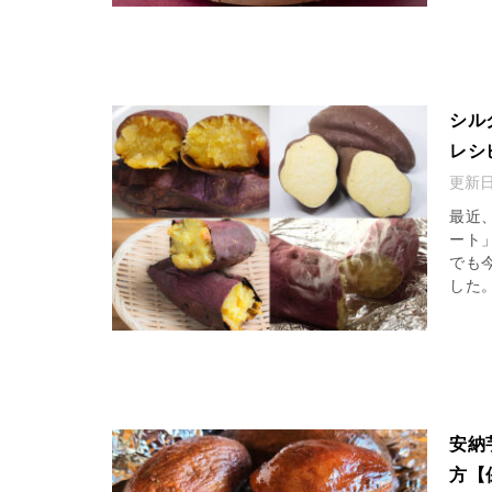
シル
レシ
更新
最近
ート
でも
した。
安納
方【