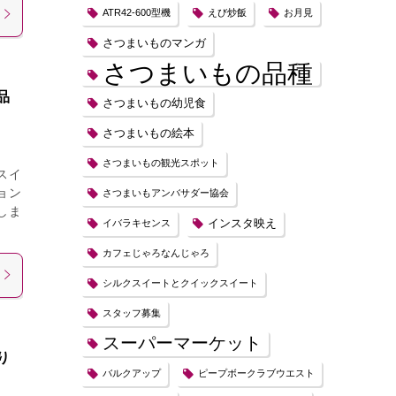
ATR42-600型機
えび炒飯
お月見
さつまいものマンガ
さつまいもの品種
品
さつまいもの幼児食
さつまいもの絵本
さつまいもの観光スポット
スイ
ョン
さつまいもアンバサダー協会
しま
インスタ映え
イバラキセンス
カフェじゃろなんじゃろ
シルクスイートとクイックスイート
スタッフ募集
スーパーマーケット
り
バルクアップ
ピープボークラブウエスト