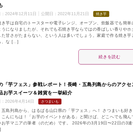
も
日：
2024年12月11日
公開日：
2022年11月21日
焼き芋
焼き芋は自宅のトースターや電子レンジ、オーブン、炊飯器でも簡単
ようになりましたが、それでも石焼き芋ならではの香ばしい香りやホ
した甘さがたまらない、という人は多いでしょう。家庭で作る焼き芋
、な […]
続きを読む
の「芋フェス」参戦レポート！長崎・五島列島からのアクセ
品お芋スイーツ＆雑貨を一挙紹介
日：
2026年4月14日
さつまいも
・五島列島から、はるばる山口県の「芋フェス」へ！ さつまいも好き
、こんにちは！「お芋のイベントがある」と聞けば、どこへでも飛ん
お芋マニアの筆者（のだめ）です。 2026年の3月19日〜22日の3連
]