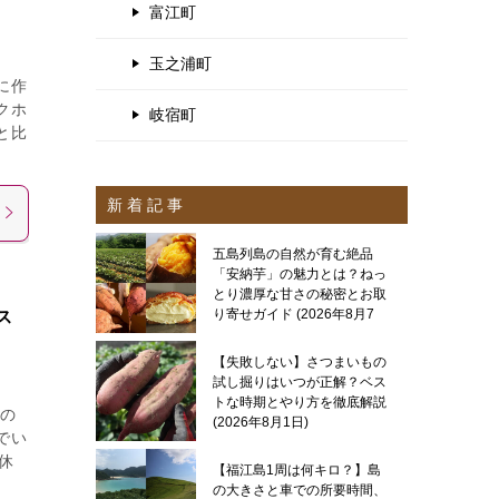
富江町
玉之浦町
に作
クホ
岐宿町
と比
新 着 記 事
五島列島の自然が育む絶品
「安納芋」の魅力とは？ねっ
とり濃厚な甘さの秘密とお取
り寄せガイド
2026年8月7
ス
日
【失敗しない】さつまいもの
試し掘りはいつが正解？ベス
トな時期とやり方を徹底解説
の
2026年8月1日
でい
休
【福江島1周は何キロ？】島
の大きさと車での所要時間、