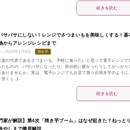
続きを読む
パサパサにしない！レンジでさつまいもを美味しくする！基
熱からアレンジレシピまで
日：
2026年1月6日
焼き芋
味覚の代表であるさつまいも。手軽に食べたいと思って電子レンジで
みたものの、パサパサになったり、部分的に硬かったりしてがっかり
はありませんか。実は、電子レンジでもお店で買う石焼き芋のように
甘く […]
続きを読む
門家が解説】第4次「焼き芋ブーム」はなぜ起きた？ねっと
冷やしまで徹底解説