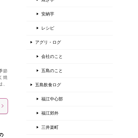
安納芋
レシピ
アグリ・ログ
会社のこと
五島のこと
季節
く焼
は、
五島飲食ログ
福江中心部
福江郊外
三井楽町
の