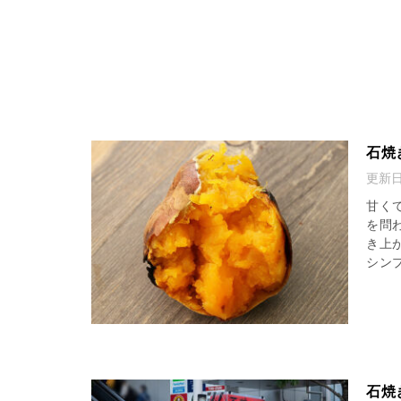
石焼
更新
甘く
を問
き上
シンプ
石焼