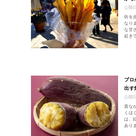
公開
街を
なり
な甘
起きて
プロ
出す
公開
昔な
くほ
は、
ありま