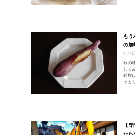
もう
の加
公開
秋の
して
経験
っとり
【専
から