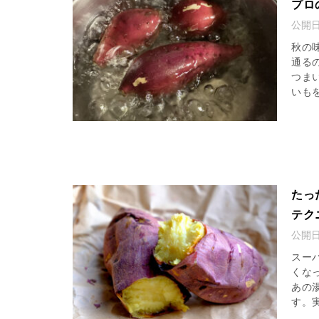
プロ
公開
秋の
通る
つま
いもを
たっ
テク
公開
スー
くな
あの
す。実