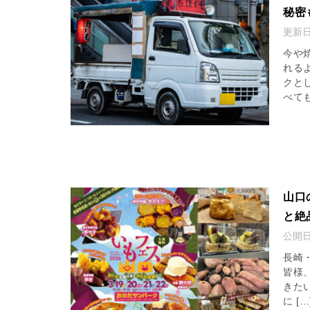
秘密
更新
今や
れる
クと
べても
山口
と絶
公開
長崎
皆様
きたい
に […