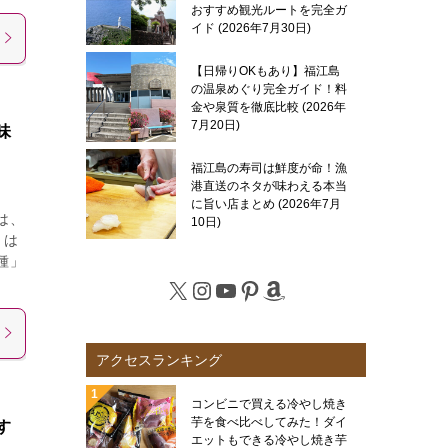
おすすめ観光ルートを完全ガ
イド
2026年7月30日
【日帰りOKもあり】福江島
の温泉めぐり完全ガイド！料
金や泉質を徹底比較
2026年
7月20日
味
福江島の寿司は鮮度が命！漁
港直送のネタが味わえる本当
に旨い店まとめ
2026年7月
は、
10日
とは
種」
X
Instagram
YouTube
Pinterest
Amazon
アクセスランキング
コンビニで買える冷やし焼き
芋を食べ比べしてみた！ダイ
す
エットもできる冷やし焼き芋