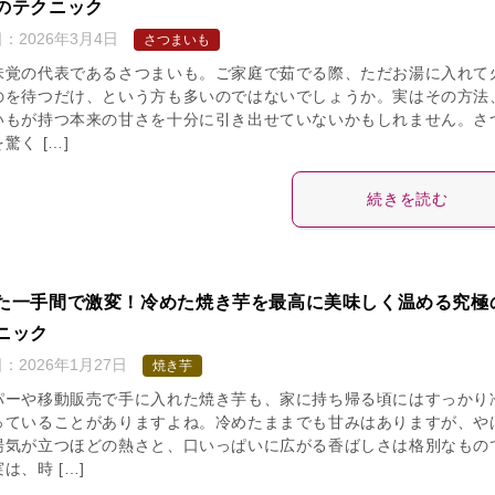
のテクニック
日：
2026年3月4日
さつまいも
味覚の代表であるさつまいも。ご家庭で茹でる際、ただお湯に入れて
のを待つだけ、という方も多いのではないでしょうか。実はその方法
いもが持つ本来の甘さを十分に引き出せていないかもしれません。さ
驚く […]
続きを読む
た一手間で激変！冷めた焼き芋を最高に美味しく温める究極
ニック
日：
2026年1月27日
焼き芋
パーや移動販売で手に入れた焼き芋も、家に持ち帰る頃にはすっかり
っていることがありますよね。冷めたままでも甘みはありますが、や
湯気が立つほどの熱さと、口いっぱいに広がる香ばしさは格別なもの
は、時 […]