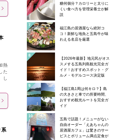
糖何個分？カロリーと太りに
くい食べ方を管理栄養士が解
説
福江島の居酒屋なら絶対コ
コ！新鮮な地魚と五島牛が味
本
わえる名店を厳選
【2026年最新】地元民がオス
スメする五島列島観光完全ガ
加熱
イド！おすすめスポット・グ
した
ルメ・モデルコース決定版
、し
【福江島1周は何キロ？】島
の大きさと車での所要時間、
おすすめ観光ルートを完全ガ
イド
五島で話題！メニューがない
自由オーダー「えあちゃんの
り系
居酒屋カフェ」は驚きのサー
ビスとボリューム満点定食が