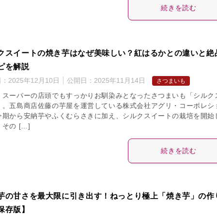
続きを読む
クスイートの焼き芋はなぜ美味しい？紅はるかとの違いと絶
ピを解説
日：
2025年12月10日
公開日：
2025年11月14日
さつまいも
、スーパーの店頭でもすっかりお馴染みとなったさつまいも「シルク
」。五島商店佐藤の芋屋を運営している株式会社アグリ・コーポレシ
今期から安納芋やふくむらさきに加え、シルクスイートの栽培を開始
その […]
続きを読む
芋の甘さを最大限に引き出す！ねっとり極上「焼き芋」の作
保存版】