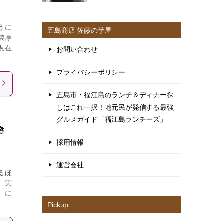
凄い
うに
五島商店 佐藤の芋屋
濃厚
現在
お問い合わせ
プライバシーポリシー
五島市・福江島のランチ＆ディナー探
しはこれ一択！地元民が発信する最強
グルメガイド「福江島ランチーズ」
き
採用情報
運営会社
るほ
。実
」に
Pickup