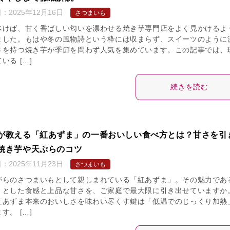
日：
2025年12月16日
さつまいも
歩けば、甘く香ばしい匂いを漂わせる焼き芋専門店をよく見かけるよ
ました。もはや冬の風物詩という枠には収まらず、スイーツのように
さを持つ焼き芋が季節を問わず人気を集めています。この記事では、
いる […]
続きを読む
が教える「紅あずま」の一番おいしい食べ方とは？甘さを引
焼き芋や天ぷらのコツ
日：
2025年11月23日
さつまいも
がらのさつまいもとして親しまれている「紅あずま」。その魅力であ
くとした食感と上品な甘さを、ご家庭で最大限に引き出せていますか
紅あずま本来のおいしさを味わい尽くす鍵は「低温でのじっくり加熱
す。 […]