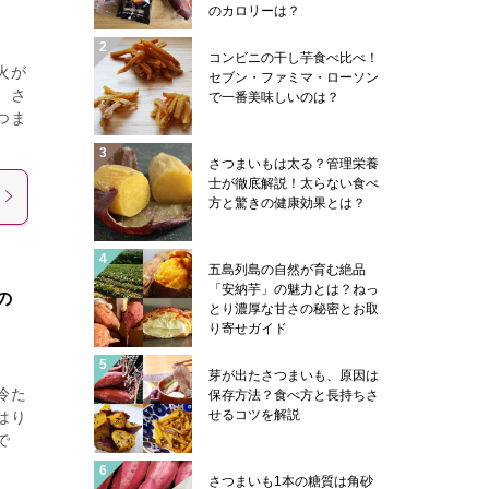
のカロリーは？
コンビニの干し芋食べ比べ！
火が
セブン・ファミマ・ローソン
、さ
で一番美味しいのは？
つま
さつまいもは太る？管理栄養
士が徹底解説！太らない食べ
方と驚きの健康効果とは？
五島列島の自然が育む絶品
「安納芋」の魅力とは？ねっ
の
とり濃厚な甘さの秘密とお取
り寄せガイド
芽が出たさつまいも、原因は
冷た
保存方法？食べ方と長持ちさ
せるコツを解説
はり
で
さつまいも1本の糖質は角砂