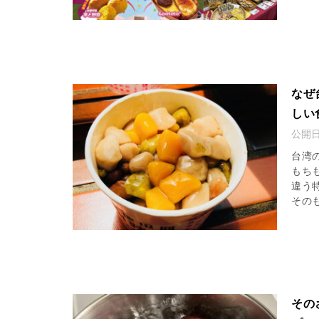
なぜ
しい
公開
台湾
もち
違う
そのも
その