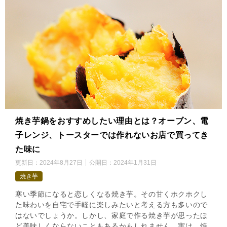
焼き芋鍋をおすすめしたい理由とは？オーブン、電
子レンジ、トースターでは作れないお店で買ってき
た味に
更新日：
2024年8月27日
公開日：
2024年1月31日
焼き芋
寒い季節になると恋しくなる焼き芋。その甘くホクホクし
た味わいを自宅で手軽に楽しみたいと考える方も多いので
はないでしょうか。しかし、家庭で作る焼き芋が思ったほ
ど美味しくならないこともあるかもしれません。実は、焼