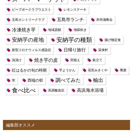
ピープボークラブウエスト
レモンステーキ
五島市ランチ
五島カントリークラブ
井持浦教会
冷凍焼き芋
地域貢献
地獄炊き
安納芋の種類
安納芋の産地
揚げ物定食
日帰り旅行
新型コロナウィルス感染症
栄来軒
焼き芋の皮
浅漬け
田植え
畝立て
紅はるかの旬の時期
芋ようかん
花笑みきくや
蕎麦
調べてみた
輸出
西端の邨
蛍
食べ比べ
高浜海水浴場
高尿酸血症
編集部オススメ