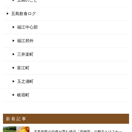
五島飲食ログ
福江中心部
福江郊外
三井楽町
富江町
玉之浦町
岐宿町
新 着 記 事
五島列島の自然が育む絶品「安納芋」の魅力とは？ねっ