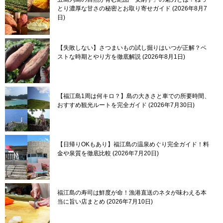
とり濃厚な甘さの秘密とお取り寄せガイド
2026年8月7
日
【失敗しない】さつまいもの試し掘りはいつが正解？ベ
ストな時期とやり方を徹底解説
2026年8月1日
【福江島1周は何キロ？】島の大きさと車での所要時間、
おすすめ観光ルートを完全ガイド
2026年7月30日
【日帰りOKもあり】福江島の温泉めぐり完全ガイド！料
金や泉質を徹底比較
2026年7月20日
福江島の寿司は鮮度が命！漁港直送のネタが味わえる本
当に旨い店まとめ
2026年7月10日