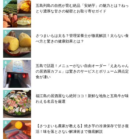
五島列島の自然が育む絶品「安納芋」の魅力とは？ねっ
とり濃厚な甘さの秘密とお取り寄せガイド
さつまいもは太る？管理栄養士が徹底解説！太らない食
べ方と驚きの健康効果とは？
五島で話題！メニューがない自由オーダー「えあちゃん
の居酒屋カフェ」は驚きのサービスとボリューム満点定
食が凄い
福江島の居酒屋なら絶対ココ！新鮮な地魚と五島牛が味
わえる名店を厳選
【さつまいも農家が教える】焼き芋の冷凍保存で甘さ復
活！味を落とさない解凍術まで徹底解説