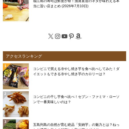
福江島の寿司は鮮度が命！漁港直送のネタが味わえる本
当に旨い店まとめ
2026年7月10日
X
Instagram
YouTube
Pinterest
Amazon
アクセスランキング
コンビニで買える冷やし焼き芋を食べ比べしてみた！ダ
イエットもできる冷やし焼き芋のカロリーは？
コンビニの干し芋食べ比べ！セブン・ファミマ・ローソ
ンで一番美味しいのは？
五島列島の自然が育む絶品「安納芋」の魅力とは？ねっ