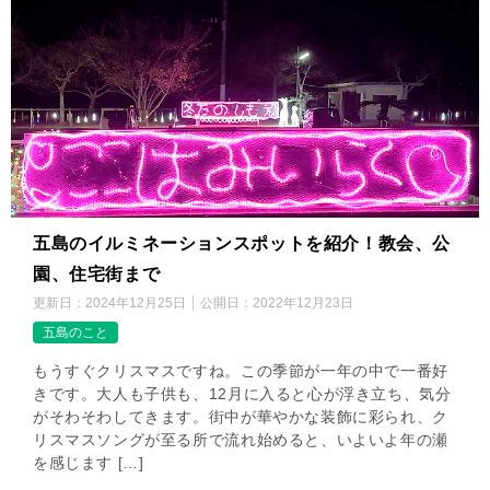
五島のイルミネーションスポットを紹介！教会、公
園、住宅街まで
更新日：
2024年12月25日
公開日：
2022年12月23日
五島のこと
もうすぐクリスマスですね。この季節が一年の中で一番好
きです。大人も子供も、12月に入ると心が浮き立ち、気分
がそわそわしてきます。街中が華やかな装飾に彩られ、ク
リスマスソングが至る所で流れ始めると、いよいよ年の瀬
を感じます […]