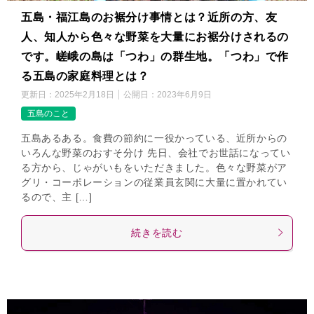
五島・福江島のお裾分け事情とは？近所の方、友
人、知人から色々な野菜を大量にお裾分けされるの
です。嵯峨の島は「つわ」の群生地。「つわ」で作
る五島の家庭料理とは？
更新日：
2025年2月18日
公開日：
2023年6月9日
五島のこと
五島あるある。食費の節約に一役かっている、近所からの
いろんな野菜のおすそ分け 先日、会社でお世話になってい
る方から、じゃがいもをいただきました。色々な野菜がア
グリ・コーポレーションの従業員玄関に大量に置かれてい
るので、主 […]
続きを読む