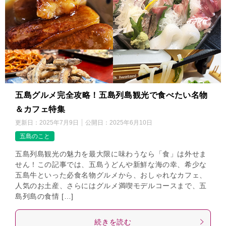
五島グルメ完全攻略！五島列島観光で食べたい名物
＆カフェ特集
更新日：
2025年7月9日
公開日：
2025年6月10日
五島のこと
五島列島観光の魅力を最大限に味わうなら「食」は外せま
せん！この記事では、五島うどんや新鮮な海の幸、希少な
五島牛といった必食名物グルメから、おしゃれなカフェ、
人気のお土産、さらにはグルメ満喫モデルコースまで、五
島列島の食情 […]
続きを読む