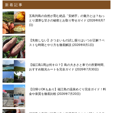
新 着 記 事
五島列島の自然が育む絶品「安納芋」の魅力とは？ねっ
とり濃厚な甘さの秘密とお取り寄せガイド
2026年8月7
日
【失敗しない】さつまいもの試し掘りはいつが正解？ベ
ストな時期とやり方を徹底解説
2026年8月1日
【福江島1周は何キロ？】島の大きさと車での所要時間、
おすすめ観光ルートを完全ガイド
2026年7月30日
【日帰りOKもあり】福江島の温泉めぐり完全ガイド！料
金や泉質を徹底比較
2026年7月20日