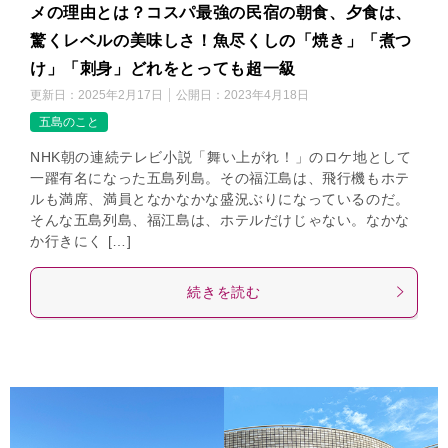
メの理由とは？コスパ最強の民宿の朝食、夕食は、
驚くレベルの美味しさ！魚尽くしの「焼き」「煮つ
け」「刺身」どれをとっても超一級
更新日：
2025年2月17日
公開日：
2023年4月18日
五島のこと
NHK朝の連続テレビ小説「舞い上がれ！」のロケ地として
一躍有名になった五島列島。その福江島は、飛行機もホテ
ルも満席、満員となかなかな盛況ぶりになっているのだ。
そんな五島列島、福江島は、ホテルだけじゃない。なかな
か行きにく […]
続きを読む