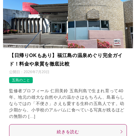
【日帰りOKもあり】福江島の温泉めぐり完全ガイ
ド！料金や泉質を徹底比較
公開日：
2026年7月20日
五島のこと
監修者プロフィール 仁田美鈴 五島列島で生まれ育って40
年。地元の雄大な自然や人の温かさはもちろん、島暮らし
ならではの「不便さ」さえも愛する生粋の五島人です。幼
少期から、小学校のアルバムに食べている写真が残るほど
の無類の […]
続きを読む