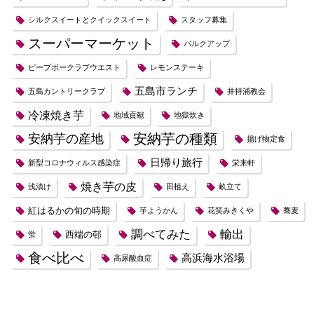
シルクスイートとクイックスイート
スタッフ募集
スーパーマーケット
バルクアップ
ピープボークラブウエスト
レモンステーキ
五島市ランチ
五島カントリークラブ
井持浦教会
冷凍焼き芋
地域貢献
地獄炊き
安納芋の種類
安納芋の産地
揚げ物定食
日帰り旅行
新型コロナウィルス感染症
栄来軒
焼き芋の皮
浅漬け
田植え
畝立て
紅はるかの旬の時期
芋ようかん
花笑みきくや
蕎麦
調べてみた
輸出
西端の邨
蛍
食べ比べ
高浜海水浴場
高尿酸血症