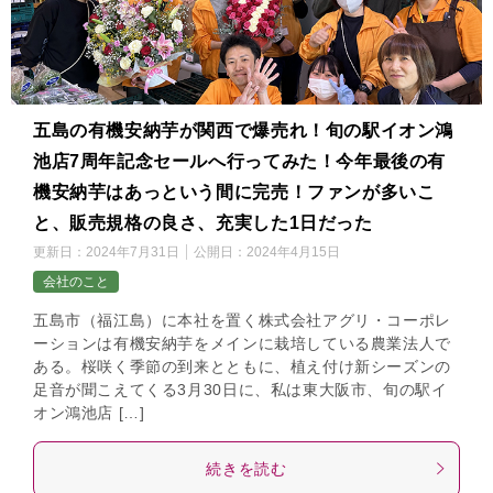
五島の有機安納芋が関西で爆売れ！旬の駅イオン鴻
池店7周年記念セールへ行ってみた！今年最後の有
機安納芋はあっという間に完売！ファンが多いこ
と、販売規格の良さ、充実した1日だった
更新日：
2024年7月31日
公開日：
2024年4月15日
会社のこと
五島市（福江島）に本社を置く株式会社アグリ・コーポレ
ーションは有機安納芋をメインに栽培している農業法人で
ある。桜咲く季節の到来とともに、植え付け新シーズンの
足音が聞こえてくる3月30日に、私は東大阪市、旬の駅イ
オン鴻池店 […]
続きを読む