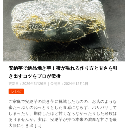
安納芋で絶品焼き芋！蜜が溢れる作り方と甘さを引
き出すコツをプロが伝授
更新日：
2026年3月26日
公開日：
2024年12月1日
レシピ
ご家庭で安納芋の焼き芋に挑戦したものの、お店のような
蜜たっぷりのねっとりとした食感にならず、パサパサして
しまったり、期待したほど甘くならなかったりした経験は
ありませんか。実は、安納芋が持つ本来の濃厚な甘さを最
大限に引き出 […]