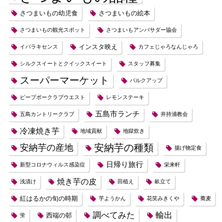
さつまいもの幼児食
さつまいもの絵本
さつまいもの観光スポット
さつまいもアンバサダー協会
インスタ映え
イバラキセンス
カフェじゃろなんじゃろ
シルクスイートとクイックスイート
スタッフ募集
スーパーマーケット
バルクアップ
ピープボークラブウエスト
レモンステーキ
五島市ランチ
五島カントリークラブ
井持浦教会
冷凍焼き芋
地域貢献
地獄炊き
安納芋の種類
安納芋の産地
揚げ物定食
日帰り旅行
新型コロナウィルス感染症
栄来軒
焼き芋の皮
浅漬け
田植え
畝立て
紅はるかの旬の時期
芋ようかん
花笑みきくや
蕎麦
調べてみた
輸出
西端の邨
蛍