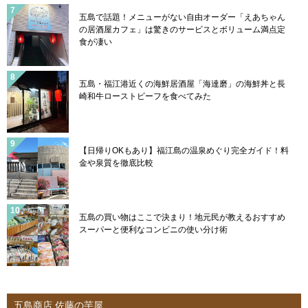
五島で話題！メニューがない自由オーダー「えあちゃん
の居酒屋カフェ」は驚きのサービスとボリューム満点定
食が凄い
五島・福江港近くの海鮮居酒屋「海達磨」の海鮮丼と長
崎和牛ローストビーフを食べてみた
【日帰りOKもあり】福江島の温泉めぐり完全ガイド！料
金や泉質を徹底比較
五島の買い物はここで決まり！地元民が教えるおすすめ
スーパーと便利なコンビニの使い分け術
五島商店 佐藤の芋屋