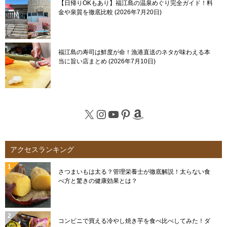
【日帰りOKもあり】福江島の温泉めぐり完全ガイド！料
金や泉質を徹底比較
2026年7月20日
福江島の寿司は鮮度が命！漁港直送のネタが味わえる本
当に旨い店まとめ
2026年7月10日
X
Instagram
YouTube
Pinterest
Amazon
アクセスランキング
さつまいもは太る？管理栄養士が徹底解説！太らない食
べ方と驚きの健康効果とは？
コンビニで買える冷やし焼き芋を食べ比べしてみた！ダ