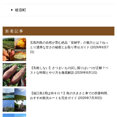
岐宿町
新 着 記 事
五島列島の自然が育む絶品「安納芋」の魅力とは？ねっ
とり濃厚な甘さの秘密とお取り寄せガイド
2026年8月7
日
【失敗しない】さつまいもの試し掘りはいつが正解？ベ
ストな時期とやり方を徹底解説
2026年8月1日
【福江島1周は何キロ？】島の大きさと車での所要時間、
おすすめ観光ルートを完全ガイド
2026年7月30日