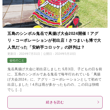
五島のシンボル鬼岳で凧揚げ大会2024開催！アグ
リ・コーポレーションが初出店！さつまいも博で大
人気だった「安納芋コロッケ」の評判は？
更新日：
2024年7月31日
公開日：
2024年5月10日
会社のこと
鬼岳凧揚げ大会に初出店しました 5月3日、子どもの日を前
に、五島のシンボルである鬼岳で毎年行われている「凧揚
げ大会2024」に、アグリ・コーポレーションとして初めて
出店しました！4月は雨が多かったものの、この日は快晴
でし […]
続きを読む