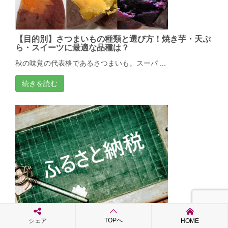
【目的別】さつまいもの種類と選び方！焼き芋・天ぷ
ら・スイーツに最適な品種は？
秋の味覚の代表格であるさつまいも。スーパ ...
続きを読む
TOPへ
シェア
HOME
ふるさと納税 五島市の返礼品を編集部が見て、食べ