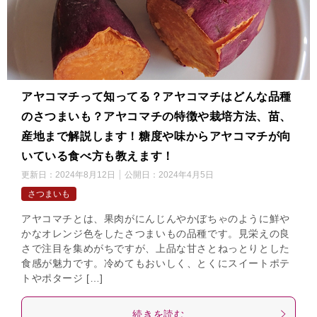
アヤコマチって知ってる？アヤコマチはどんな品種
のさつまいも？アヤコマチの特徴や栽培方法、苗、
産地まで解説します！糖度や味からアヤコマチが向
いている食べ方も教えます！
更新日：
2024年8月12日
公開日：
2024年4月5日
さつまいも
アヤコマチとは、果肉がにんじんやかぼちゃのように鮮や
かなオレンジ色をしたさつまいもの品種です。見栄えの良
さで注目を集めがちですが、上品な甘さとねっとりとした
食感が魅力です。冷めてもおいしく、とくにスイートポテ
トやポタージ […]
続きを読む