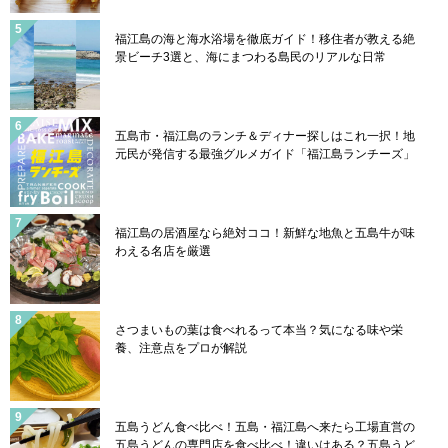
福江島の海と海水浴場を徹底ガイド！移住者が教える絶
景ビーチ3選と、海にまつわる島民のリアルな日常
五島市・福江島のランチ＆ディナー探しはこれ一択！地
元民が発信する最強グルメガイド「福江島ランチーズ」
福江島の居酒屋なら絶対ココ！新鮮な地魚と五島牛が味
わえる名店を厳選
さつまいもの葉は食べれるって本当？気になる味や栄
養、注意点をプロが解説
五島うどん食べ比べ！五島・福江島へ来たら工場直営の
五島うどんの専門店を食べ比べ！違いはある？五島うど