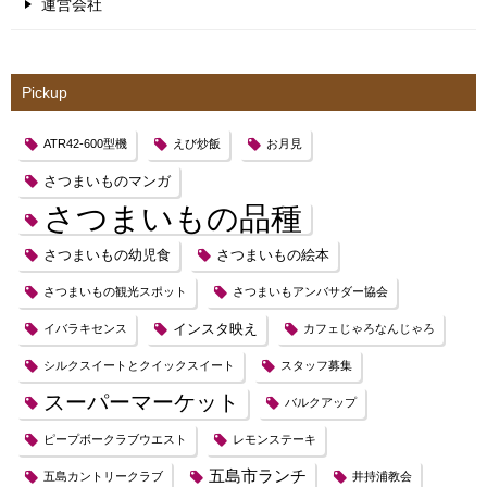
運営会社
Pickup
ATR42-600型機
えび炒飯
お月見
さつまいものマンガ
さつまいもの品種
さつまいもの幼児食
さつまいもの絵本
さつまいもの観光スポット
さつまいもアンバサダー協会
インスタ映え
イバラキセンス
カフェじゃろなんじゃろ
シルクスイートとクイックスイート
スタッフ募集
スーパーマーケット
バルクアップ
ピープボークラブウエスト
レモンステーキ
五島市ランチ
五島カントリークラブ
井持浦教会