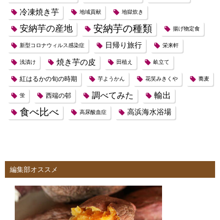
冷凍焼き芋
地域貢献
地獄炊き
安納芋の種類
安納芋の産地
揚げ物定食
日帰り旅行
新型コロナウィルス感染症
栄来軒
焼き芋の皮
浅漬け
田植え
畝立て
紅はるかの旬の時期
芋ようかん
花笑みきくや
蕎麦
調べてみた
輸出
西端の邨
蛍
食べ比べ
高浜海水浴場
高尿酸血症
編集部オススメ