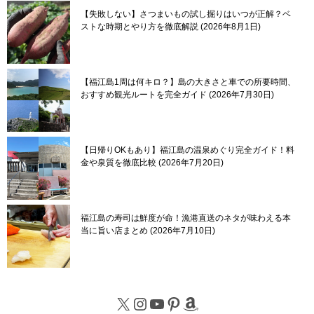
【失敗しない】さつまいもの試し掘りはいつが正解？ベ
ストな時期とやり方を徹底解説
2026年8月1日
【福江島1周は何キロ？】島の大きさと車での所要時間、
おすすめ観光ルートを完全ガイド
2026年7月30日
【日帰りOKもあり】福江島の温泉めぐり完全ガイド！料
金や泉質を徹底比較
2026年7月20日
福江島の寿司は鮮度が命！漁港直送のネタが味わえる本
当に旨い店まとめ
2026年7月10日
X
Instagram
YouTube
Pinterest
Amazon