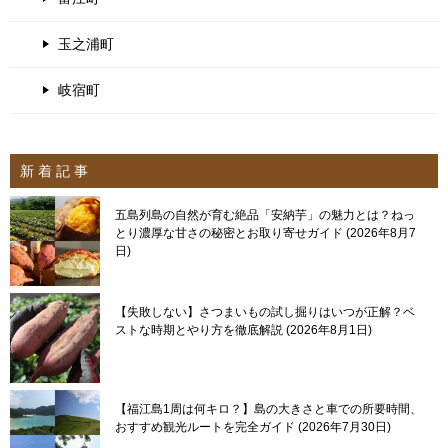
玉之浦町
岐宿町
新 着 記 事
五島列島の自然が育む絶品「安納芋」の魅力とは？ねっ
とり濃厚な甘さの秘密とお取り寄せガイド
2026年8月7
日
【失敗しない】さつまいもの試し掘りはいつが正解？ベ
ストな時期とやり方を徹底解説
2026年8月1日
【福江島1周は何キロ？】島の大きさと車での所要時間、
おすすめ観光ルートを完全ガイド
2026年7月30日