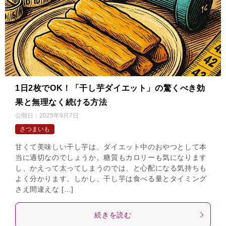
1日2枚でOK！「干し芋ダイエット」の驚くべき効
果と無理なく続ける方法
公開日：
2025年9月7日
さつまいも
甘くて美味しい干し芋は、ダイエット中のおやつとして本
当に適切なのでしょうか。糖質もカロリーも気になります
し、かえって太ってしまうのでは、と心配になる気持ちも
よく分かります。しかし、干し芋は食べる量とタイミング
さえ間違えな […]
続きを読む