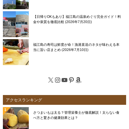
【日帰りOKもあり】福江島の温泉めぐり完全ガイド！料
金や泉質を徹底比較
2026年7月20日
福江島の寿司は鮮度が命！漁港直送のネタが味わえる本
当に旨い店まとめ
2026年7月10日
X
Instagram
YouTube
Pinterest
Amazon
アクセスランキング
さつまいもは太る？管理栄養士が徹底解説！太らない食
べ方と驚きの健康効果とは？