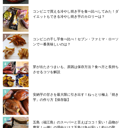
コンビニで買える冷やし焼き芋を食べ比べしてみた！ダ
イエットもできる冷やし焼き芋のカロリーは？
コンビニの干し芋食べ比べ！セブン・ファミマ・ローソ
ンで一番美味しいのは？
芽が出たさつまいも、原因は保存方法？食べ方と長持ち
させるコツを解説
安納芋の甘さを最大限に引き出す！ねっとり極上「焼き
芋」の作り方【保存版】
五島（福江島）のスーパーと言えばココ！安い！品物が
豊富！一押しの理由とは？五島は魚が安い！釣りの聖