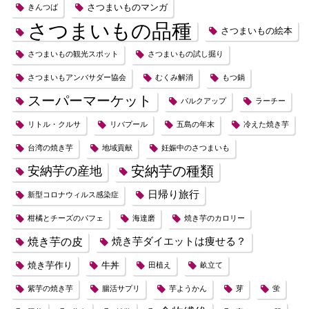
さつまいものマンガ
きんつば
さつまいもの品種
さつまいもの絵本
さつまいもの観光スポット
さつまいもの試し掘り
さつまいもアンバサダー協会
むくみ解消
もつ鍋
スーパーマーケット
バルクアップ
ラーチー
リトル・クルサ
リバプール
五島の年末
冷えた焼き芋
台湾の焼き芋
地域貢献
妊娠中のさつまいも
安納芋の種類
安納芋の産地
日帰り旅行
新型コロナウィルス感染症
柑橘とチーズのパフェ
海達磨
焼き芋のカロリー
焼き芋の皮
焼き芋ダイエットは痩せる？
焼き芋作り
牛丼
田植え
畝立て
紫芋の焼き芋
腸活サプリ
芋ようかん
芽
蛍