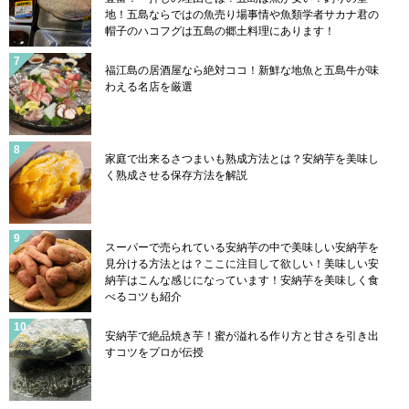
地！五島ならではの魚売り場事情や魚類学者サカナ君の
帽子のハコフグは五島の郷土料理にあります！
福江島の居酒屋なら絶対ココ！新鮮な地魚と五島牛が味
わえる名店を厳選
家庭で出来るさつまいも熟成方法とは？安納芋を美味し
く熟成させる保存方法を解説
スーパーで売られている安納芋の中で美味しい安納芋を
見分ける方法とは？ここに注目して欲しい！美味しい安
納芋はこんな感じになっています！安納芋を美味しく食
べるコツも紹介
安納芋で絶品焼き芋！蜜が溢れる作り方と甘さを引き出
すコツをプロが伝授