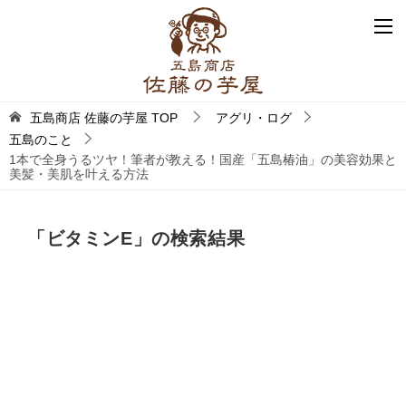
五島商店 佐藤の芋屋
TOP
アグリ・ログ
五島のこと
1本で全身うるツヤ！筆者が教える！国産「五島椿油」の美容効果と
美髪・美肌を叶える方法
「
ビタミンE
」の検索結果